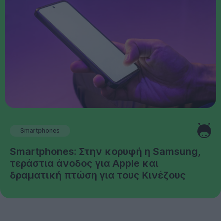
Smartphones
Smartphones: Στην κορυφή η Samsung,
τεράστια άνοδος για Apple και
δραματική πτώση για τους Κινέζους