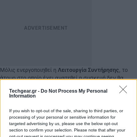
Μόλις ενεργοποιηθεί η
Λειτουργία Συντήρησης
, το
άτομο στο οποίο έχει ανατεθεί η συσκευή δεν θα
μπορεί να ανακτήσει τις εφαρμογές που έχουν
Techgear.gr -
Do Not Process My Personal
εγκατασταθεί από τον χρήστη. Τα δεδομένα ή οι
Information
λογαριασμοί που δημιουργούνται κατά τη χρήση της
Λειτουργίας Συντήρησης διαγράφονται αυτόματα
If you wish to opt-out of the sale, sharing to third parties, or
μόλις ο χρήστης εξέλθει από αυτή. Θα είναι σε θέση
processing of your personal or sensitive information for
targeted advertising by us, please use the below opt-out
να κατεβάσει εφαρμογές στο Galaxy Store, αλλά
section to confirm your selection. Please note that after your
αυτές θα διαγραφούν αυτόματα μαζί με τα δεδομένα
opt-out request is processed you may continue seeing