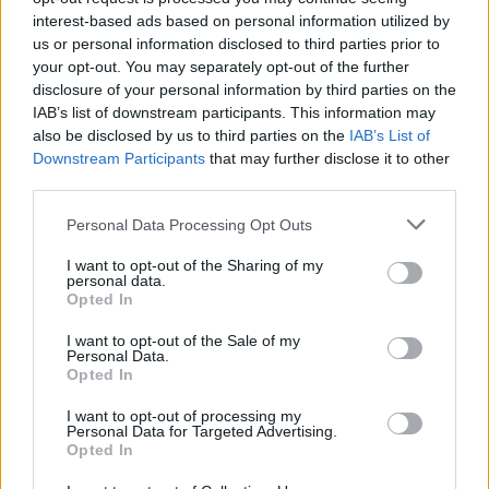
ή τους λογαριασμούς που δημιουργήθηκαν μόλις ο
interest-based ads based on personal information utilized by
ιδιοκτήτης εξέλθει από τη Λειτουργία Συντήρησης.
us or personal information disclosed to third parties prior to
your opt-out. You may separately opt-out of the further
disclosure of your personal information by third parties on the
IAB’s list of downstream participants. This information may
also be disclosed by us to third parties on the
IAB’s List of
Downstream Participants
that may further disclose it to other
third parties.
Please note that this website/app uses one or more Google
Personal Data Processing Opt Outs
services and may gather and store information including but
not limited to your visit or usage behaviour. You may click to
I want to opt-out of the Sharing of my
personal data.
grant or deny consent to Google and its third-party tags to
Opted In
use your data for below specified purposes in below Google
consent section.
I want to opt-out of the Sale of my
Personal Data.
Opted In
I want to opt-out of processing my
Οι συσκευές Samsung Galaxy προστατεύονται από το
Personal Data for Targeted Advertising.
Knox, την πλατφόρμα ασφαλείας αμυντικού επιπέδου
Opted In
της Samsung, η οποία προσφέρει μια πολυεπίπεδη