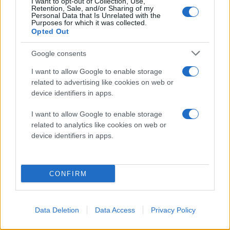
I want to opt-out of Collection, Use,
προσέγγιση προστασίας. Μέσω της ανοικτής
Retention, Sale, and/or Sharing of my
Personal Data that Is Unrelated with the
συνεργασίας με αξιόπιστους βιομηχανικούς εταίρους,
Purposes for which it was collected.
Opted Out
τυχόν πιθανές απειλές μπορούν να ανακαλυφθούν και
να εξουδετερωθούν ταχύτερα. Το ενσωματωμένο
Google consents
υλικό και λογισμικό ασφαλείας προστατεύει όλα τα
I want to allow Google to enable storage
μέρη της συσκευής, από τα τσιπ στο εσωτερικό μέχρι
related to advertising like cookies on web or
τις εφαρμογές που κατεβάζουν οι χρήστες. Η
device identifiers in apps.
προστασία σε πραγματικό χρόνο διασφαλίζει ότι η
ασφάλεια επιβάλλεται συνεχώς, μέρα και νύχτα. Με
I want to allow Google to enable storage
related to analytics like cookies on web or
αυτή την κορυφαία στον κλάδο ασφάλεια, οι χρήστες
device identifiers in apps.
μπορούν να είναι σίγουροι για την προστασία της
ιδιωτικής τους ζωής. Οι συσκευές Samsung Galaxy
επιτρέπουν τον έλεγχο και τη διαφάνεια, με
CONFIRM
λειτουργίες όπως το Security and Privacy Dashboard
και το Permission Manager, ώστε οι χρήστες να
μπορούν εύκολα να καθορίζουν τι συμβαίνει με τα
Data Deletion
Data Access
Privacy Policy
δεδομένα τους.