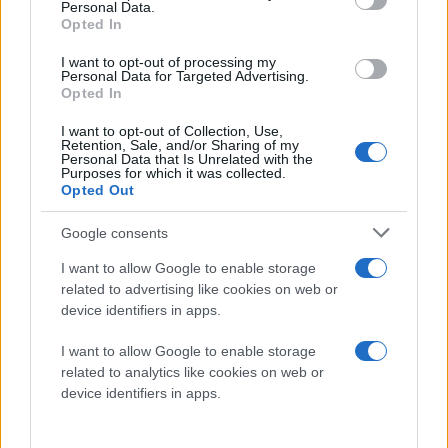
Personal Data.
Opted In
I want to opt-out of processing my
Personal Data for Targeted Advertising.
Opted In
Ευελιξία, κλιμάκωση και συμβατότητα
I want to opt-out of Collection, Use,
Retention, Sale, and/or Sharing of my
Ένα από τα σημαντικότερα δομικά πλεονεκτήματα
Personal Data that Is Unrelated with the
Purposes for which it was collected.
του νέου συστήματος είναι η ευέλικτη υποστήριξη
Opted Out
κλιμάκωσης. Παρότι η βασική διάσταση ορίζεται στα
14 μέτρα, η αρχιτεκτονική του συστήματος επιτρέπει
Google consents
την επέκταση της επιφάνειας της οθόνης έως και τα
I want to allow Google to enable storage
20 μέτρα. Αυτό πρακτικά σημαίνει την
related to advertising like cookies on web or
υπερδιπλασίαση της συνολικής επιφάνειας προβολής,
device identifiers in apps.
μια διαδικασία που επιτυγχάνεται μέσω της
I want to allow Google to enable storage
προσθήκης μεμονωμένων πάνελ LED τόσο στα πλάγια
related to analytics like cookies on web or
όσο και στο κάτω μέρος της κεντρικής διάταξης,
device identifiers in apps.
δημιουργώντας την επιθυμητή διάσταση για τον
εκάστοτε χώρο.