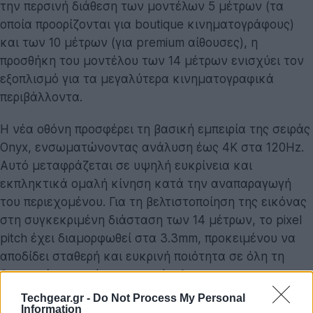
την περσινή διάθεση των μοντέλων 5 μέτρων (τα
οποία προορίζονται για boutique κινηματογράφους)
και των 10 μέτρων (για premium αίθουσες), η
προσθήκη του μοντέλου των 14 μέτρων ενισχύει τον
εξοπλισμό για τα μεγαλύτερα κινηματογραφικά
περιβάλλοντα.
Η νέα οθόνη προσφέρει τη βασική εμπειρία της σειράς
Onyx, ενσωματώνοντας ανάλυση έως 4K στα 120Hz.
Αυτό μεταφράζεται σε υψηλή ευκρίνεια και
εκπληκτικά ομαλή κίνηση κατά την αναπαραγωγή
του περιεχομένου. Για τη βελτιστοποίηση της εικόνας
στη συγκεκριμένη διάσταση των 14 μέτρων, το pixel
pitch έχει διαμορφωθεί στα 3.3mm, προκειμένου να
αποδίδει σταθερή και ευκρινή ποιότητα σε όλη τη
διευρυμένη επιφάνεια του πάνελ.
Techgear.gr -
Do Not Process My Personal
Επιπλέον, μέσω της ενσωμάτωσης της τεχνολογίας
Information