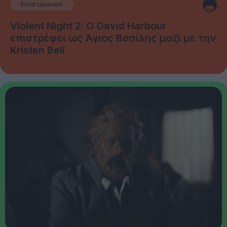
Entertainment
Violent Night 2: Ο David Harbour
επιστρέφει ως Άγιος Βασίλης μαζί με την
Kristen Bell