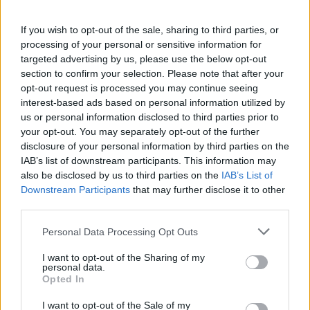
HDR (High Dynamic Range) της Samsung, η οθόνη
επιτυγχάνει μέγιστη φωτεινότητα που αγγίζει τα 300
If you wish to opt-out of the sale, sharing to third parties, or
processing of your personal or sensitive information for
nits. Αυτή η τιμή είναι περίπου έξι φορές φωτεινότερη
targeted advertising by us, please use the below opt-out
σε σύγκριση με τα συμβατικά κινηματογραφικά
section to confirm your selection. Please note that after your
πρότυπα προβολής που χρησιμοποιούνται σήμερα.
opt-out request is processed you may continue seeing
Παράλληλα, η Onyx αποδίδει έως και 100% χρωματικό
interest-based ads based on personal information utilized by
us or personal information disclosed to third parties prior to
όγκο στη μέγιστη φωτεινότητα, ενώ η υψηλή της
your opt-out. You may separately opt-out of the further
αντίθεση επιτρέπει την απόδοση έντονων μαύρων
disclosure of your personal information by third parties on the
χρωμάτων για βαθιά εμβύθιση και εξαιρετική
IAB’s list of downstream participants. This information may
λεπτομέρεια, ακόμα και στις πιο σκοτεινές σκηνές
also be disclosed by us to third parties on the
IAB’s List of
Downstream Participants
that may further disclose it to other
των ταινιών.
third parties.
Please note that this website/app uses one or more Google
Personal Data Processing Opt Outs
services and may gather and store information including but
not limited to your visit or usage behaviour. You may click to
I want to opt-out of the Sharing of my
personal data.
grant or deny consent to Google and its third-party tags to
Opted In
use your data for below specified purposes in below Google
consent section.
I want to opt-out of the Sale of my