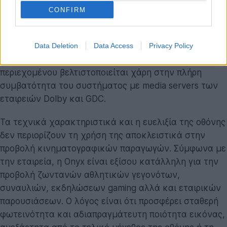
CONFIRM
Όσον αφορά τις κινηματογραφικές αναλογίες, η νέα
οθόνη
Onyx
υποστηρίζει πλήρως τόσο τις διαστάσεις
scope (2.39:1) όσο και flat (1.85:1). Παράλληλα, η
Data Deletion
Data Access
Privacy Policy
διαχείριση των αιθουσών και του ψηφιακού
περιεχομένου βελτιστοποιείται χάρη στην πλήρη
συμβατότητα του συστήματος με media servers των
εταιρειών Dolby και GDC.
Τα τεχνικά χαρακτηριστικά και η ευελιξία της οθόνης
δεν περιορίζουν τη χρήση της αποκλειστικά στην
προβολή κινηματογραφικών παραγωγών. Σύμφωνα με
την εταιρεία, η Onyx είναι εξίσου κατάλληλη για την
προβολή ζωντανών αθλητικών γεγονότων,
συναυλιών, εκδηλώσεων gaming αλλά και εταιρικών
παρουσιάσεων. Ο λόγος είναι ότι προσφέρει σταθερή
φωτεινότητα και αδιαπραγμάτευτη ποιότητα εικόνας,