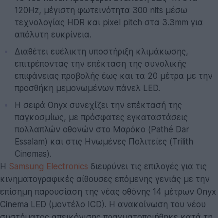
120Hz, μέγιστη φωτεινότητα 300 nits μέσω
τεχνολογίας HDR και pixel pitch στα 3.3mm για
απόλυτη ευκρίνεια.
Διαθέτει ευέλικτη υποστήριξη κλιμάκωσης,
επιτρέποντας την επέκταση της συνολικής
επιφάνειας προβολής έως και τα 20 μέτρα με την
προσθήκη μεμονωμένων πάνελ LED.
Η σειρά Onyx συνεχίζει την επέκτασή της
παγκοσμίως, με πρόσφατες εγκαταστάσεις
πολλαπλών οθονών στο Μαρόκο (Pathé Dar
Essalam) και στις Ηνωμένες Πολιτείες (Trilith
Cinemas).
Η
Samsung Electronics
διευρύνει τις επιλογές για τις
κινηματογραφικές αίθουσες επόμενης γενιάς με την
επίσημη παρουσίαση της νέας οθόνης 14 μέτρων Onyx
Cinema LED (μοντέλο ICD). Η ανακοίνωση του νέου
συστήματος απεικόνισης πραγματοποιήθηκε κατά τη