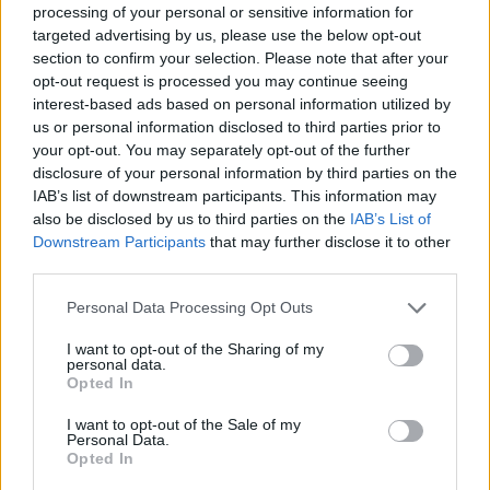
processing of your personal or sensitive information for
"φυτεύουν" στη μνήμη τους!
targeted advertising by us, please use the below opt-out
section to confirm your selection. Please note that after your
opt-out request is processed you may continue seeing
interest-based ads based on personal information utilized by
us or personal information disclosed to third parties prior to
your opt-out. You may separately opt-out of the further
disclosure of your personal information by third parties on the
IAB’s list of downstream participants. This information may
also be disclosed by us to third parties on the
IAB’s List of
Downstream Participants
that may further disclose it to other
third parties.
Please note that this website/app uses one or more Google
Personal Data Processing Opt Outs
services and may gather and store information including but
not limited to your visit or usage behaviour. You may click to
I want to opt-out of the Sharing of my
Για όσους δε θυμούνται, στην αρχική μελέτη οι
personal data.
grant or deny consent to Google and its third-party tags to
Opted In
νευροεπιστήμονες του ΜΙΤ επέβαλαν τα ποντίκια σε
use your data for below specified purposes in below Google
consent section.
ένα πολύ μικρό ηλεκτροσόκ κάθε φορά που έμπαιναν
I want to opt-out of the Sale of my
Personal Data.
σε ένα χώρο και στη συνέχεια αφαιρούσαν από τη
Opted In
μνήμη τους τη φοβία που είχαν αναπτύξει για το