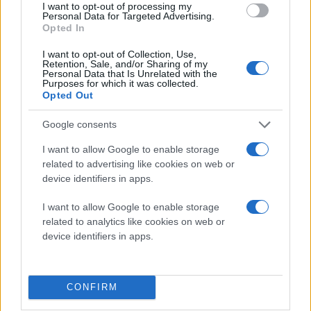
I want to opt-out of processing my
συγκεκριμένο περιβάλλον.
Personal Data for Targeted Advertising.
Opted In
Αυτή τη φορά οι επιστήμονες αντί να διαγράψουν την
I want to opt-out of Collection, Use,
κακή ανάμνηση, επιχείρησαν να φυτέψουν στη
Retention, Sale, and/or Sharing of my
Personal Data that Is Unrelated with the
μνήμη τους μια ψεύτικη ανάμνηση ενός διαφορετικού
Purposes for which it was collected.
Opted Out
δωματίου κάνοντας χρήση μιας φαρμακευτικής
ουσίας. Το αποτέλεσμα ήταν παρότι τα ποντίκια
Google consents
βρίσκονταν στο χώρο που είχαν υποστεί ηλεκτροσόκ
I want to allow Google to enable storage
να θεωρούν ότι είναι ασφαλή.
related to advertising like cookies on web or
device identifiers in apps.
Τα ίδια αποτελέσματα κατόρθωσαν να επιτύχουν και
με τη δεύτερη μέθοδο, μεταφέροντας παλμούς φωτός
I want to allow Google to enable storage
σε περιορισμένο αριθμό κυττάρων του εγκεφάλου
related to analytics like cookies on web or
τους. Μόλις τα ποντίκια εισέρχονταν σε ένα νέο
device identifiers in apps.
περιβάλλον, οι ερευνητές ενεργοποιούσαν τα
συγκεκριμένα κύτταρα εκθέτοντάς τα στο φως, με
CONFIRM
αποτέλεσμα τα ποντίκια να νομίζουν ότι βρίσκονται
στο χώρο όπου είχαν δεχθεί το ηλεκτροσόκ.