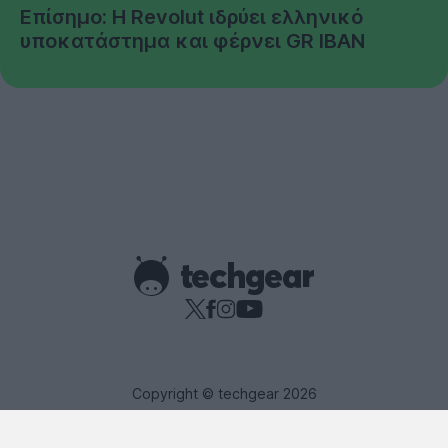
Επίσημο: Η Revolut ιδρύει ελληνικό
υποκατάστημα και φέρνει GR IBAN
Copyright © techgear 2026
Created with
By Darkpony