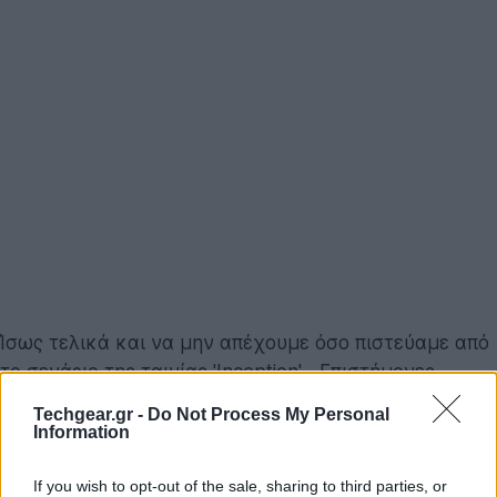
Ίσως τελικά και να μην απέχουμε όσο πιστεύαμε από
το σενάριο της ταινίας 'Inception'... Επιστήμονες
κατόρθωσαν να πάνε ένα βήμα παραπέρα τη
χημική
Techgear.gr -
Do Not Process My Personal
μεθόδο του ΜΙΤ που διέγραφε τις κακές αναμνήσεις
Information
των ποντικιών
μέσα από δύο νέες τεχνικές ικανές
να δημιουργούν πλασματικές αναμνήσεις και να τις
If you wish to opt-out of the sale, sharing to third parties, or