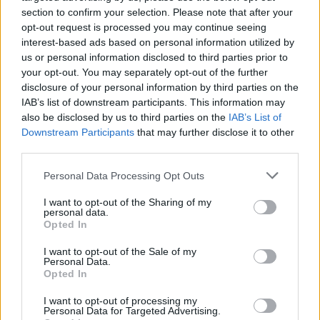
χρεώσεις της Skype.
section to confirm your selection. Please note that after your
opt-out request is processed you may continue seeing
interest-based ads based on personal information utilized by
us or personal information disclosed to third parties prior to
your opt-out. You may separately opt-out of the further
disclosure of your personal information by third parties on the
IAB’s list of downstream participants. This information may
also be disclosed by us to third parties on the
IAB’s List of
Downstream Participants
that may further disclose it to other
third parties.
Please note that this website/app uses one or more Google
Personal Data Processing Opt Outs
services and may gather and store information including but
not limited to your visit or usage behaviour. You may click to
I want to opt-out of the Sharing of my
personal data.
grant or deny consent to Google and its third-party tags to
Opted In
use your data for below specified purposes in below Google
Παράλληλα, έχει επανασχεδιαστεί το περιβάλλον με
consent section.
I want to opt-out of the Sale of my
την προσθήκη εικονιδίου "διάθεσης", έτσι ώστε να
Personal Data.
ενημερώνονται οι επαφές σας για την κατάσταση
Opted In
σας, ενώ μπορείτε να αναδιοργανώσετε εύκολα τη
I want to opt-out of processing my
λίστα σας.
Personal Data for Targeted Advertising.