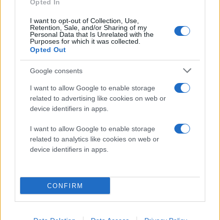
Opted In
Το update είναι διαθέσιμο στο
Android Market
, αλλά
I want to opt-out of Collection, Use,
Retention, Sale, and/or Sharing of my
υποστηρίζεται μόνο από συσκευές Android με
Personal Data that Is Unrelated with the
λειτουργικό σύστημα Android 2.3 ή ανώτερο που
Purposes for which it was collected.
Opted Out
φυσικά διαθέτουν εμπρόσθια κάμερα (
HTC Desire S
,
Sony Ericsson Xperia Pro
,
Google Nexus S
κλπ.).
Google consents
I want to allow Google to enable storage
related to advertising like cookies on web or
device identifiers in apps.
I want to allow Google to enable storage
related to analytics like cookies on web or
device identifiers in apps.
CONFIRM