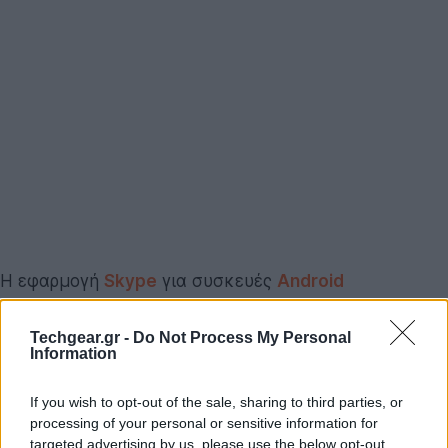
Η εφαρμογή
Skype
για συσκευές
Android
αναβαθμίζεται και πλέον υποστηρίζει την
πραγματοποίηση video κλήσεων μεταξύ συσκευών
Techgear.gr -
Do Not Process My Personal
Information
Android, Android με
iPhone
και Android με PC ή Mac ή
τηλεόραση! Ακόμη, οι χρήστες θα έχουν τη
If you wish to opt-out of the sale, sharing to third parties, or
δυνατότητα αποστολής γραπτών μηνυμάτων (SMS)
processing of your personal or sensitive information for
σε οποιοδήποτε μέρος του κόσμου με τις γνωστές
targeted advertising by us, please use the below opt-out