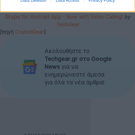
Data Deletion
Data Access
Privacy Policy
by
TechGear
[πηγή
CrunchGear
]
Ακολουθήστε το
Techgear.gr στο Google
News
για να
ενημερώνεστε άμεσα
για όλα τα νέα άρθρα!