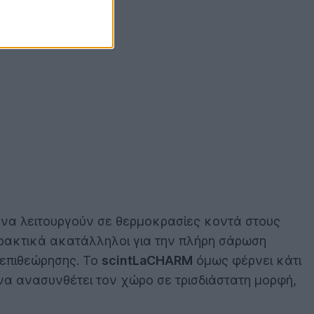
 να λειτουργούν σε θερμοκρασίες κοντά στους
 πρακτικά ακατάλληλοι για την πλήρη σάρωση
 επιθεώρησης. Το
scintLaCHARM
όμως φέρνει κάτι
 να ανασυνθέτει τον χώρο σε τρισδιάστατη μορφή,