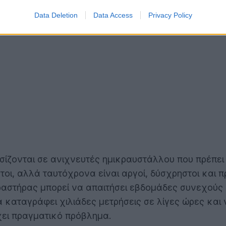
Data Deletion
Data Access
Privacy Policy
σίζονται σε ανιχνευτές ημικραυστάλλου που πρέπει
στοι, αλλά ταυτόχρονα είναι αργοί, δύσχρηστοι και
αστήρας μπορεί να απαιτήσει εβδομάδες συνεχούς
α καταγράφει χιλιάδες μετρήσεις σε λίγες ώρες και
χει πραγματικό πρόβλημα.