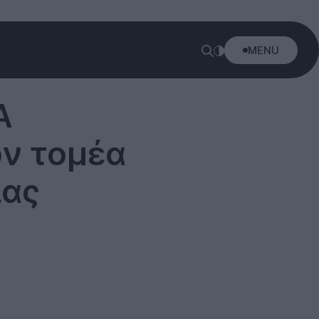
MENU
A
ον τομέα
ιας