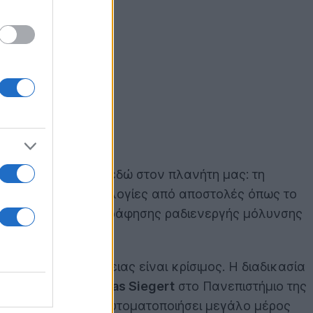
 σοβαρό πρόβλημα εδώ στον πλανήτη μας: τη
ξιοποιώντας τεχνολογίες από αποστολές όπως το
ριβές τρόπο χαρτογράφησης ραδιενεργής μόλυνσης
ύλακων ραδιενέργειας είναι κρίσιμος. Η διαδικασία
ό η ομάδα του
Thomas Siegert
στο Πανεπιστήμιο της
πιταχύνει και να αυτοματοποιήσει μεγάλο μέρος