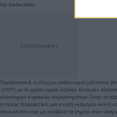
της διαδικασίας.
Παραδοσιακά, οι έλεγχοι ραδιενεργού μόλυνσης βα
-200°C με τη χρήση υγρού αζώτου. Είναι μεν αξιόπι
ολόκληρων κτιριακών συγκροτημάτων. Ένας αντιδρ
εντελώς διαφορετικό: μια κινητή «κάμερα» ικανή ν
αποκαλύπτοντας με ακρίβεια τα σημεία όπου υπάρ