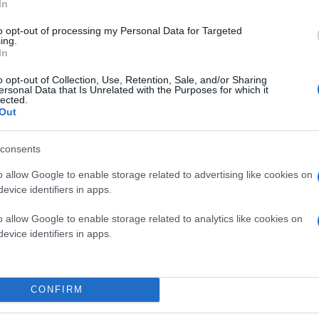
In
to opt-out of processing my Personal Data for Targeted
ing.
In
o opt-out of Collection, Use, Retention, Sale, and/or Sharing
ersonal Data that Is Unrelated with the Purposes for which it
lected.
Out
consents
o allow Google to enable storage related to advertising like cookies on
του
Διαστήματος
φαίνεται ότι θα δώσει λύση σε ένα
evice identifiers in apps.
στήρων. Το γερμανικό πρόγραμμα
scintLaCHARM
, α
 Imager), προσφέρει ένα νέο, ταχύτερο και πιο ακ
o allow Google to enable storage related to analytics like cookies on
evice identifiers in apps.
ργοστάσια, ο εντοπισμός ακόμη και μικροσκοπικών θ
CONFIRM
κτικές μετρήσεις εκατοστών προς εκατοστό. Γι’ αυτ
αστημικής παρατήρησης στο έδαφος, με στόχο να ε