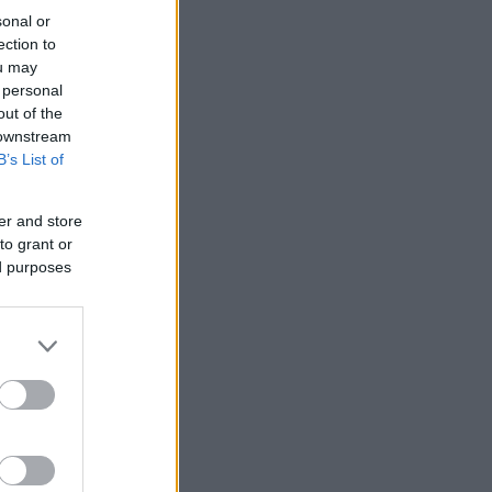
sonal or
ection to
ou may
 personal
out of the
 downstream
B’s List of
er and store
to grant or
ed purposes