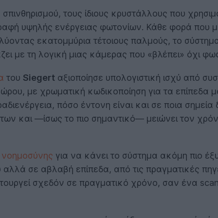
σπινθηρισμού, τους ίδιους κρυστάλλους που χρησιμο
ραφή υψηλής ενέργειας φωτονίων. Κάθε φορά που μι
ύοντας εκατομμύρια τέτοιους παλμούς, το σύστημα 
άζει με τη λογική μιας κάμερας που «βλέπει» όχι φω
α
του
Siegert
αξιοποίησε υπολογιστική ισχύ από συσ
χώρου, με χρωματική κωδικοποίηση για τα επίπεδα μό
ραδιενέργεια, πόσο έντονη είναι και σε ποια σημεί
λήτων και —ίσως το πιο σημαντικό— μειώνει τον χρ
 νοημοσύνης
για να κάνει το σύστημα ακόμη πιο έ
 αλλά σε αβλαβή επίπεδα, από τις πραγματικές πηγέ
ειτουργεί σχεδόν σε πραγματικό χρόνο, σαν ένα scan