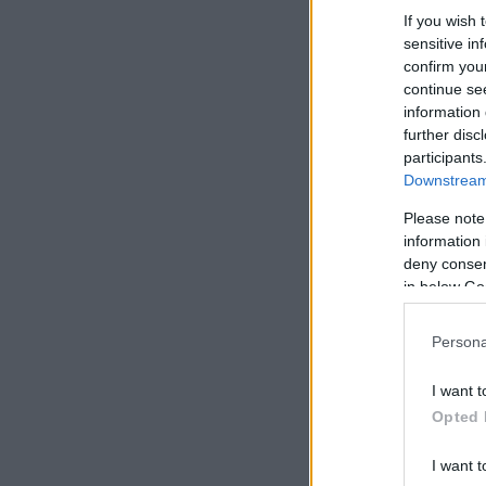
If you wish 
sensitive in
confirm you
continue se
information 
further disc
participants
Downstream 
Please note
information 
deny consent
in below Go
Persona
I want t
Opted 
I want t