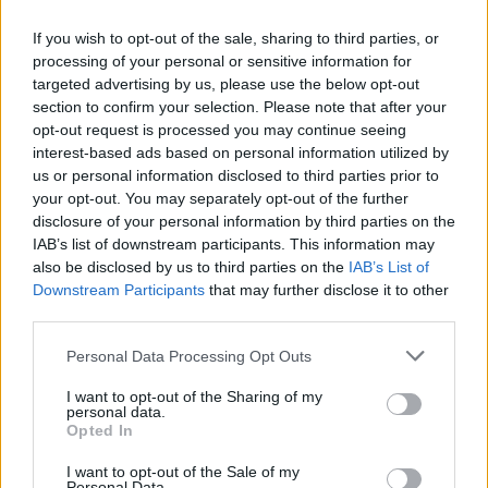
If you wish to opt-out of the sale, sharing to third parties, or
processing of your personal or sensitive information for
targeted advertising by us, please use the below opt-out
section to confirm your selection. Please note that after your
opt-out request is processed you may continue seeing
interest-based ads based on personal information utilized by
us or personal information disclosed to third parties prior to
your opt-out. You may separately opt-out of the further
disclosure of your personal information by third parties on the
IAB’s list of downstream participants. This information may
also be disclosed by us to third parties on the
IAB’s List of
Downstream Participants
that may further disclose it to other
third parties.
Βέβαια, η κυκλοφορία της αφορά μόνο τις ΗΠΑ, αλλά
Please note that this website/app uses one or more Google
Personal Data Processing Opt Outs
το σημαντικό σε αυτή την είδηση είναι ότι ο Murdoch
services and may gather and store information including but
not limited to your visit or usage behaviour. You may click to
I want to opt-out of the Sharing of my
επιβεβαίωσε τη δημιουργία ανάλογων αποκλειστικών
personal data.
grant or deny consent to Google and its third-party tags to
εφημερίδων και για τα υπόλοιπα tablets, οπότε είναι
Opted In
use your data for below specified purposes in below Google
πολύ πιθανό ότι θα δούμε κάτι ανάλογο και στα μέρη
consent section.
I want to opt-out of the Sale of my
Personal Data.