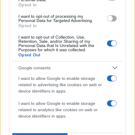
μας.
Opted In
[πηγή
Neowin
]
I want to opt-out of processing my
Personal Data for Targeted Advertising.
Opted In
Ακολουθήστε το
Techgear.gr στο Google
I want to opt-out of Collection, Use,
Retention, Sale, and/or Sharing of my
News
για να
Personal Data that Is Unrelated with the
ενημερώνεστε άμεσα
Purposes for which it was collected.
Opted Out
για όλα τα νέα άρθρα!
Google consents
I want to allow Google to enable storage
related to advertising like cookies on web or
device identifiers in apps.
I want to allow Google to enable storage
related to analytics like cookies on web or
device identifiers in apps.