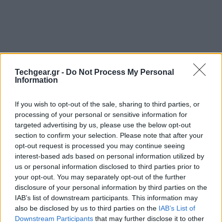
Techgear.gr -
Do Not Process My Personal
Information
If you wish to opt-out of the sale, sharing to third parties, or
processing of your personal or sensitive information for
targeted advertising by us, please use the below opt-out
section to confirm your selection. Please note that after your
opt-out request is processed you may continue seeing
Η δημοφιλής ιστοσελίδα αναζητήσης προϊόντων,
interest-based ads based on personal information utilized by
καταστημάτων και προσφορών TheFind.com
us or personal information disclosed to third parties prior to
your opt-out. You may separately opt-out of the further
παρουσίασε μια νέα εξαιρετικά χρήσιμη υπηρεσία με
disclosure of your personal information by third parties on the
την ονομασία 'Glimpse' που αναλαμβάνει να σας
IAB’s list of downstream participants. This information may
ειδοποιεί κάθε φορά που κάποιο προϊόν στο οποίο
also be disclosed by us to third parties on the
IAB’s List of
έχετε κάνει like βρίσκεται σε έκπτωση.
Downstream Participants
that may further disclose it to other