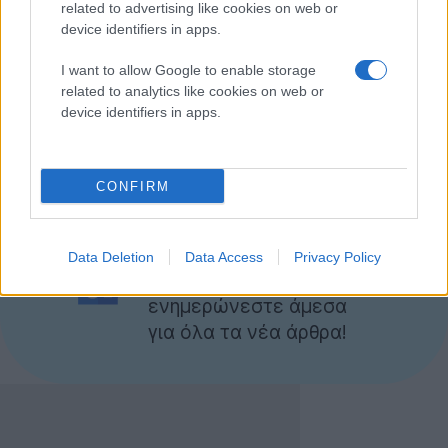
related to advertising like cookies on web or
διαθέσιμο το προϊον. Σύμφωνα πάντως με την
device identifiers in apps.
εταιρεία η δυνατότητα αυτή θα προστεθεί μελλοντικά.
I want to allow Google to enable storage
Αν θέλετε να αρχίσετε να λαμβάνετε ενημερωτικά
related to analytics like cookies on web or
emails για εκπτώσεις στα προϊόντα της αρεσκείας
device identifiers in apps.
μπορείτε να εγκαταστήσετε την εφαρμογή Glimpse
στο Facebook από
εδώ
.
CONFIRM
Ακολουθήστε το
Techgear.gr στο Google
Data Deletion
Data Access
Privacy Policy
News
για να
ενημερώνεστε άμεσα
για όλα τα νέα άρθρα!