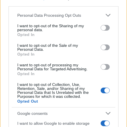
third parties.
Please note that this website/app uses one or more Google
Personal Data Processing Opt Outs
services and may gather and store information including but
not limited to your visit or usage behaviour. You may click to
I want to opt-out of the Sharing of my
personal data.
grant or deny consent to Google and its third-party tags to
Opted In
use your data for below specified purposes in below Google
consent section.
I want to opt-out of the Sale of my
Personal Data.
Opted In
I want to opt-out of processing my
Personal Data for Targeted Advertising.
Opted In
I want to opt-out of Collection, Use,
Πέρα από την πρώτη ειδοποίηση με την αρχική
Retention, Sale, and/or Sharing of my
Personal Data that Is Unrelated with the
έκπτωση του προϊόντος, ενημερωτικά email θα
Purposes for which it was collected.
λαμβάνετε με κάθε νέα μείωση της τιμής του. Το
Opted Out
μόνο μειονέκτημα της υπηρεσίας είναι ότι οι
Google consents
ειδοποιήσεις αφορούν εκπτώσεις στο συγκεκριμένο
κατάστημα που κάνατε like και όχι οπουδήποτε είναι
I want to allow Google to enable storage