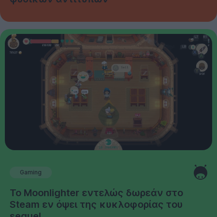
Gaming
Το Moonlighter εντελώς δωρεάν στο
Steam εν όψει της κυκλοφορίας του
sequel