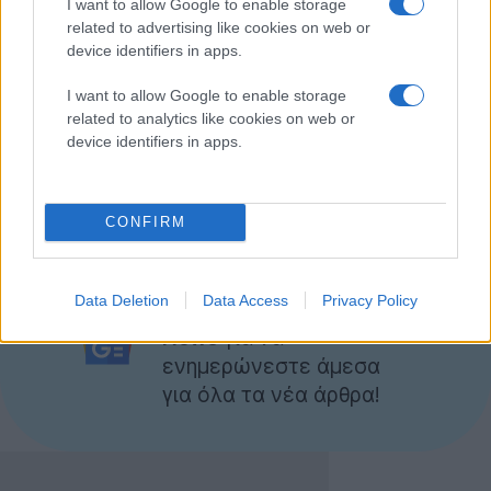
I want to allow Google to enable storage
The Incredible Machine Mega Pack που περιλαμβάνει
related to advertising like cookies on web or
τα Even More Incredible Machine, The Incredible
device identifiers in apps.
Machine 3 (συμπεριλαμβάνονται όλες οι πίστες από το
I want to allow Google to enable storage
The Incredible Machine 2), Contraptions και Even More
related to analytics like cookies on web or
Contraptions για Windows PC με μόλις
$2.79
!
device identifiers in apps.
Η προσφορά ισχύει μέχρι αύριο Τρίτη 26 Φεβρουαρίου
2013 και ώρα 12:59. Προλάβετε!
CONFIRM
Ακολουθήστε το
Data Deletion
Data Access
Privacy Policy
Techgear.gr στο Google
News
για να
ενημερώνεστε άμεσα
για όλα τα νέα άρθρα!