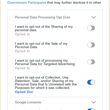
Downstream Participants
that may further disclose it to other
third parties.
Please note that this website/app uses one or more Google
Personal Data Processing Opt Outs
services and may gather and store information including but
not limited to your visit or usage behaviour. You may click to
I want to opt-out of the Sharing of my
personal data.
grant or deny consent to Google and its third-party tags to
Opted In
use your data for below specified purposes in below Google
consent section.
I want to opt-out of the Sale of my
Personal Data.
Opted In
I want to opt-out of processing my
Personal Data for Targeted Advertising.
Opted In
Ωστόσο, παραμένει ένα ιδιαίτερα διασκεδαστικό
παιχνίδι που σας βάζει να θέσετε σε λειτουργία μια
I want to opt-out of Collection, Use,
Retention, Sale, and/or Sharing of my
πολύπλοκη μηχανή παρέχοντας σας διάφορα
Personal Data that Is Unrelated with the
Purposes for which it was collected.
εργαλεία όπως σκάλες, ιμάντες, ποντικια, μπαλάκια,
Opted Out
μπαλόνια κλπ.
Google consents
Εάν ψηθήκατε, μπορείτε να προμηθευτείτε το πακέτο