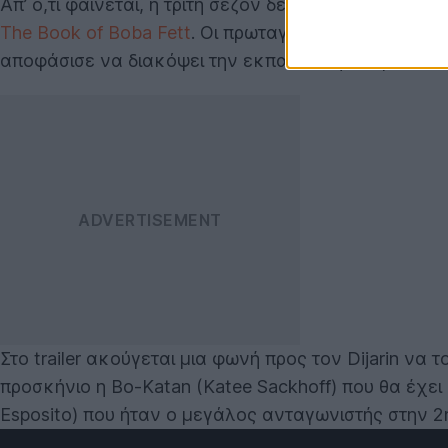
Απ’ ό,τι φαίνεται, η τρίτη σεζόν δεν θα αποτελέσε
The Book of Boba Fett
. Οι πρωταγωνιστές Din Dijar
αποφάσισε να διακόψει την εκπαίδευση του με τον Lu
Στο trailer ακούγεται μια φωνή πρoς τον Dijarin να τ
προσκήνιο η Bo-Katan (Katee Sackhoff) που θα έχε
Esposito) που ήταν ο μεγάλος ανταγωνιστής στην 2