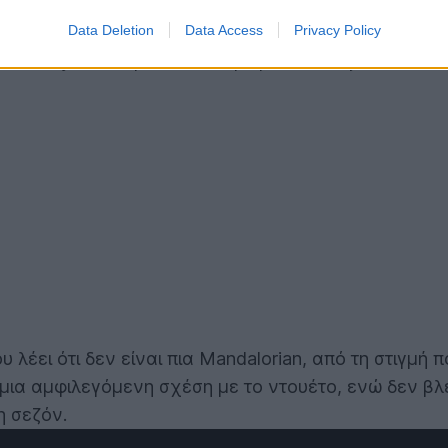
ι την άμεση συνέχεια των γεγονότων που είδαμε στη
Data Deletion
Data Access
Privacy Policy
in (Pedro Pascal) και Grogu (aka baby Yoda) είχαν 
ke Skywalker για να επιστρέψει στον Dijarin.
ου λέει ότι δεν είναι πια Mandalorian, από τη στιγμή
ι μια αμφιλεγόμενη σχέση με το ντουέτο, ενώ δεν β
η σεζόν.