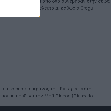
ν δεύτερη, αλλά μετά από όσα συνέβησαν στην σειρά
επανασυνδεθεί στην τελευταία, καθώς ο Grogu
 που αφαίρεσε το κράνος του. Επιστρέφει στο
λέπουμε πουθενά τον Moff Gideon (Giancarlo