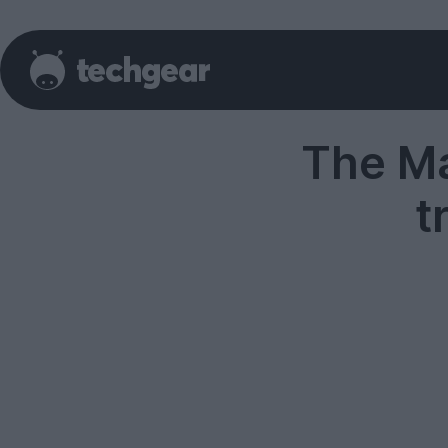
The M
t