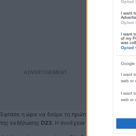
Opted 
I want 
Advertis
Opted 
I want t
of my P
was col
Opted 
Google 
I want t
web or d
I want t
web or d
Έφτασε η ώρα να δούμε το πρώτο επίσημο trailer γι
της εκδήλωσης
D23
. Η συνέχεια της σειράς αναμέ