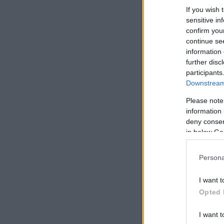
If you wish 
sensitive in
confirm you
continue se
information 
further disc
participants
Downstream 
Please note
information 
deny consent
in below Go
Persona
I want t
Opted 
I want t