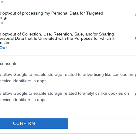
In
to opt-out of processing my Personal Data for Targeted
ing.
In
o opt-out of Collection, Use, Retention, Sale, and/or Sharing
ersonal Data that Is Unrelated with the Purposes for which it
lected.
Out
consents
o allow Google to enable storage related to advertising like cookies on
evice identifiers in apps.
o allow Google to enable storage related to analytics like cookies on
evice identifiers in apps.
α την 3η σεζόν του
The Mandalorian
, καθώς η
Disney
νεται τον Φεβρουάριο του 2023 αποκλειστικά μέσα 
CONFIRM