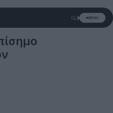
MENU
πίσημο
όν