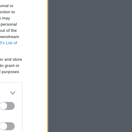
sonal or
ection to
ou may
 personal
out of the
 downstream
B’s List of
er and store
to grant or
ed purposes