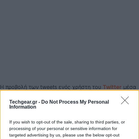
H προβολή των tweets ενός χρήστη του
Twitter
μέσα
από την σελίδα του προφίλ του είναι μια σχετικά
Techgear.gr -
Do Not Process My Personal
επίπονη διαδικασία καθώς ανάμεσα στις
Information
δημοσιεύσεις του ίδιου του χρήστη εμφανίζονται και
τα αμέτρητα σχετικά replies. Η εταιρεία αποφάσισε
If you wish to opt-out of the sale, sharing to third parties, or
να αλλάξει αυτό το σύστημα προσφέροντας από
processing of your personal or sensitive information for
σήμερα μια επιλογή για την αφαίρεση των replies από
targeted advertising by us, please use the below opt-out