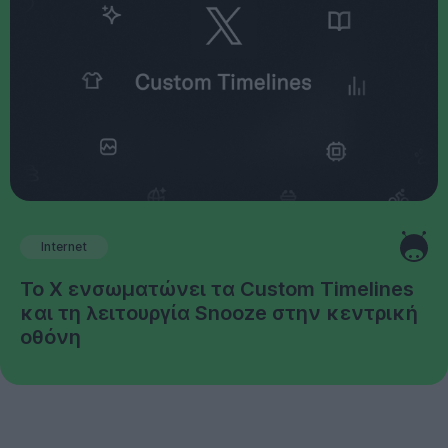
Internet
Το X ενσωματώνει τα Custom Timelines
και τη λειτουργία Snooze στην κεντρική
οθόνη