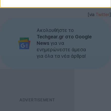
[via
Twitter
]
Ακολουθήστε το
Techgear.gr στο Google
News
για να
ενημερώνεστε άμεσα
για όλα τα νέα άρθρα!