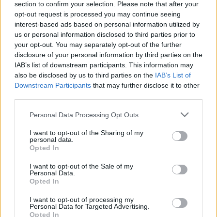
section to confirm your selection. Please note that after your
το Timeline του χρήστη.
opt-out request is processed you may continue seeing
interest-based ads based on personal information utilized by
us or personal information disclosed to third parties prior to
your opt-out. You may separately opt-out of the further
disclosure of your personal information by third parties on the
IAB’s list of downstream participants. This information may
also be disclosed by us to third parties on the
IAB’s List of
Downstream Participants
that may further disclose it to other
third parties.
Please note that this website/app uses one or more Google
Personal Data Processing Opt Outs
services and may gather and store information including but
not limited to your visit or usage behaviour. You may click to
I want to opt-out of the Sharing of my
personal data.
grant or deny consent to Google and its third-party tags to
Opted In
Προς το παρόν η δυνατότητα αυτή προσφέρεται σε
use your data for below specified purposes in below Google
Verified Accounts και μόνο στην web έκδοση του
consent section.
I want to opt-out of the Sale of my
Personal Data.
δημοφιλούς κοινωνικού δικτύου αλλά ελπίζουμε ότι
Opted In
θα επεκταθεί αρκετά σύντομα και γρήγορα. Μπορείτε
I want to opt-out of processing my
να δείτε ένα παράδειγμα αυτής της λειτουργίας
Personal Data for Targeted Advertising.
παρακάτω:
Opted In