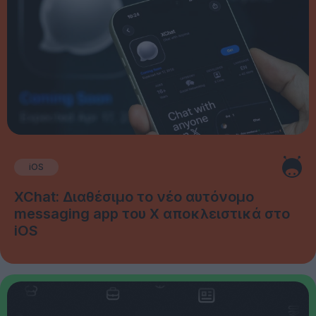
iOS
XChat: Διαθέσιμο το νέο αυτόνομο
messaging app του X αποκλειστικά στο
iOS