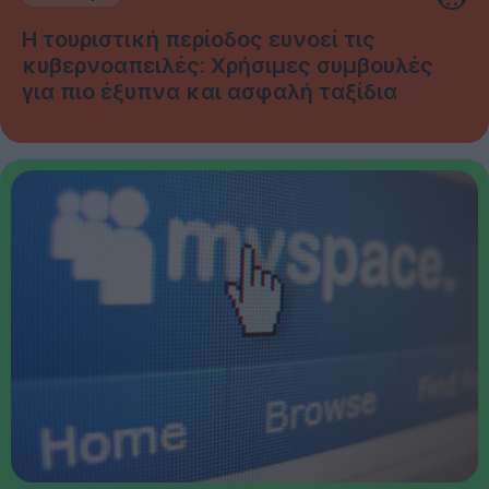
Η τουριστική περίοδος ευνοεί τις
κυβερνοαπειλές: Χρήσιμες συμβουλές
για πιο έξυπνα και ασφαλή ταξίδια