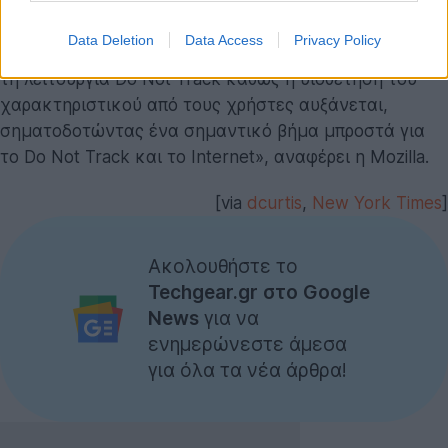
εάν η ιστοσελίδα το αναγνωρίσει.
Data Deletion
Data Access
Privacy Policy
«Είμαστε ενθουσιασμένοι που το Twitter υποστηρίζει
τη λειτουργία Do Not Track καθώς η υιοθέτηση του
χαρακτηριστικού από τους χρήστες αυξάνεται,
σηματοδοτώντας ένα σημαντικό βήμα μπροστά για
το Do Not Track και το Internet», αναφέρει η Mozilla.
[via
dcurtis
,
New York Times
]
Ακολουθήστε το
Techgear.gr στο Google
News
για να
ενημερώνεστε άμεσα
για όλα τα νέα άρθρα!