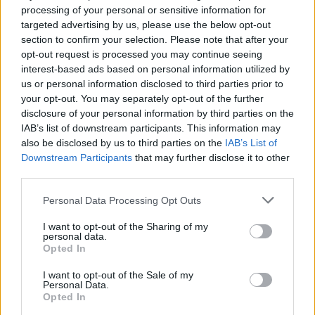
προκάλεσε μεγάλες αντιδράσεις αφού η εταιρεία
processing of your personal or sensitive information for
targeted advertising by us, please use the below opt-out
ουσιαστικά παραδέχτηκε ότι παρακολουθεί τις
section to confirm your selection. Please note that after your
κινήσεις των χρηστών στο Διαδίκτυο.
opt-out request is processed you may continue seeing
interest-based ads based on personal information utilized by
us or personal information disclosed to third parties prior to
your opt-out. You may separately opt-out of the further
disclosure of your personal information by third parties on the
IAB’s list of downstream participants. This information may
also be disclosed by us to third parties on the
IAB’s List of
Downstream Participants
that may further disclose it to other
third parties.
Please note that this website/app uses one or more Google
Personal Data Processing Opt Outs
services and may gather and store information including but
not limited to your visit or usage behaviour. You may click to
I want to opt-out of the Sharing of my
personal data.
grant or deny consent to Google and its third-party tags to
Opted In
Μέχρι στιγμής γνωρίζουμε ότι η καταγραφή αυτή
use your data for below specified purposes in below Google
consent section.
συμβάλει μόνο στο να γίνονται καλύτερες προτάσεις
I want to opt-out of the Sale of my
Personal Data.
για τους λογαριασμούς που μπορείτε να
Opted In
ακολουθήσετε αλλά στην πραγματικότητα κανείς δεν