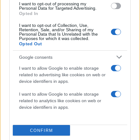
I want to opt-out of processing my
μπορεί να ξέρει για ποιο σκοπό χρησιμοποιούνται
Personal Data for Targeted Advertising.
τώρα ή και στο μέλλον. Προφανώς, η συμπεριφορά
Opted In
αυτή δεν προκαλεί ιδιαίτερη έκπληξη αφού πάνω
I want to opt-out of Collection, Use,
κάτω το γνωρίζαμε ότι πρέπει να γίνεται. Το ίδιο
Retention, Sale, and/or Sharing of my
Personal Data that Is Unrelated with the
κάνει και η Facebook, φυσικά, συλλέγοντας
Purposes for which it was collected.
Opted Out
δεδομένα. Αυτό, βέβαια, δεν νομιμοποιεί την
συμπεριφορά αυτή αλλά είναι -και πρέπει να είναι-
Google consents
κατακριτέα.
I want to allow Google to enable storage
related to advertising like cookies on web or
Από την άλλη μεριά, η Twitter ανακοίνωσε ότι θα
device identifiers in apps.
συνεργαστεί με την Mozilla δίνοντας τη δυνατότητα
στους χρήστες να επιλέξουν να
μην
I want to allow Google to enable storage
related to analytics like cookies on web or
παρακολουθούνται με κανέναν τρόπο από αυτήν.
device identifiers in apps.
Αυτό θα γίνει με την ενεργοποίηση της λειτουργίας
"Do Not Track" του Firefox που απενεργοποιεί τα
cookies για τη συλλογή προσωπικών πληροφοριών. Η
CONFIRM
λειτουργία αυτή μπορεί να είναι αποτελεσματική μόνο