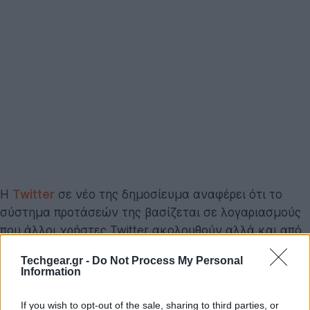
Η
Twitter
σε νέο της δημοσίευμα αναφέρει ότι το
σύστημα προτάσεών της βασίζεται σε λογαριασμούς
που άλλοι χρήστες Twitter ακολουθούν αλλά και από
επισκέψεις σε ιστοσελίδες του γενικότερου
Techgear.gr -
Do Not Process My Personal
οικοσυστήματος του Twitter. Όταν δηλαδή πατάτε
Information
κάποιο κουμπί ή widget του Twitter σε μια ιστοσελίδα
αυτό καταγράφεται από το Twitter. Η δήλωση αυτή
If you wish to opt-out of the sale, sharing to third parties, or