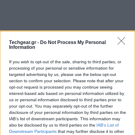
Techgear.gr -
Do Not Process My Personal
Information
If you wish to opt-out of the sale, sharing to third parties, or
processing of your personal or sensitive information for
targeted advertising by us, please use the below opt-out
Το
Twitter
προσφέρει από σήμερα τη δυνατότητα
section to confirm your selection. Please note that after your
opt-out request is processed you may continue seeing
προβολής της ιστοσελίδας της με τη γλώσσα ...lolcatz!
interest-based ads based on personal information utilized by
Η επιλογή αυτή δεν αλλάζει τη λειτουργικότητα του
us or personal information disclosed to third parties prior to
δημοφιλούς κοινωνικού δικτύου αλλά μερικές λέξεις,
your opt-out. You may separately opt-out of the further
όπως βλέπετε και στην παραπάνω εικόνα. Για
disclosure of your personal information by third parties on the
IAB’s list of downstream participants. This information may
παράδειγμα, το 'who to follow' έχει γίνει 'HOO 2
also be disclosed by us to third parties on the
IAB’s List of
FOLLOW', το 'Following' έχει γίνει 'FOLLOWIN' και τα
Downstream Participants
that may further disclose it to other