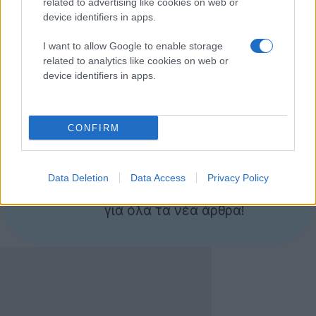
related to advertising like cookies on web or
device identifiers in apps.
I want to allow Google to enable storage
Μπορείτε να ενεργοποιήσετε το lolcatz στο Twitter
related to analytics like cookies on web or
ακολουθώντας τον σύνδεσμο
αυτόν
ή μέσα από τις
device identifiers in apps.
ρυθμίσεις γλώσσας.
CONFIRM
Ακολουθήστε το
Techgear.gr στο Google
News
για να
Data Deletion
Data Access
Privacy Policy
ενημερώνεστε άμεσα
για όλα τα νέα άρθρα!