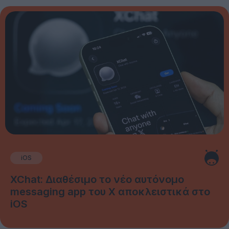
iOS
XChat: Διαθέσιμο το νέο αυτόνομο
messaging app του X αποκλειστικά στο
iOS