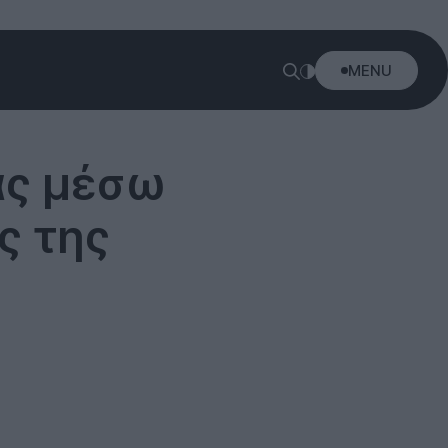
MENU
ας μέσω
ς της