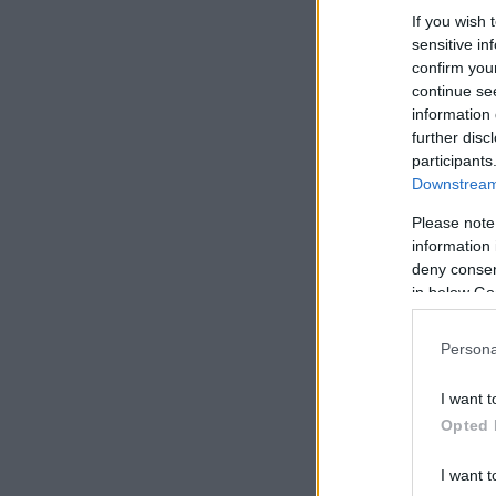
If you wish 
sensitive in
confirm you
continue se
information 
further disc
participants
Downstream 
Please note
information 
deny consent
in below Go
Persona
I want t
Opted 
I want t