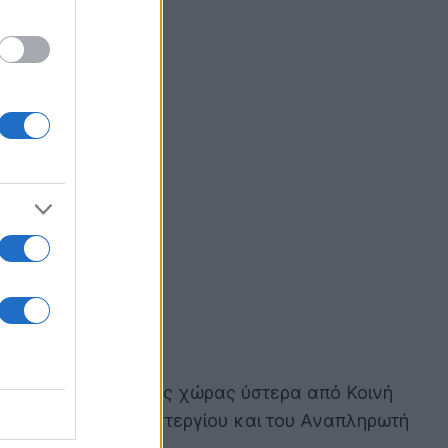
ίκους 277 Δήμων της χώρας ύστερα από Κοινή
ης Δημήτρη Παπαστεργίου και του Αναπληρωτή