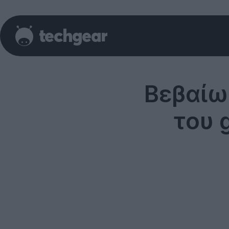
Βεβαίω
του 