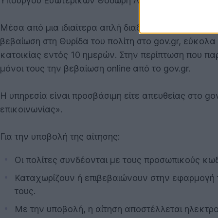
Υπουργού Εσωτερικών Θοδωρή Λιβάνιου.
Μέσα από μια ιδιαίτερα απλή διαδικασία, οι ενδια
βεβαίωση στη Θυρίδα του πολίτη στο gov.gr, εύκολα
κατοικίας εντός 10 ημερών. Στην περίπτωση που πα
μόνοι τους την βεβαίωση online από το gov.gr.
Η υπηρεσία είναι προσβάσιμη είτε απευθείας στο go
επικοινωνίας».
Για την υποβολή της αίτησης:
Οι πολίτες συνδέονται με τους προσωπικούς κω
Καταχωρίζουν ή επιβεβαιώνουν στην εφαρμογή τ
τους.
Με την υποβολή, η αίτηση αποστέλλεται ηλεκτρο