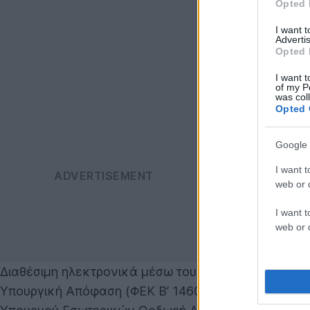
Opted 
I want 
Advertis
Opted 
I want t
of my P
was col
Opted 
Google 
I want t
web or d
I want t
web or d
Διαθέσιμη ηλεκτρονικά μέσω του
gov.gr
είναι από σ
Υπουργική Απόφαση (ΦΕΚ Β’ 1460) των Υπουργών Ε