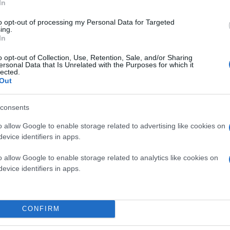
In
to opt-out of processing my Personal Data for Targeted
ing.
In
o opt-out of Collection, Use, Retention, Sale, and/or Sharing
ersonal Data that Is Unrelated with the Purposes for which it
lected.
Out
consents
o allow Google to enable storage related to advertising like cookies on
evice identifiers in apps.
o allow Google to enable storage related to analytics like cookies on
evice identifiers in apps.
ήμερα η Βεβαίωση Μόνιμης Κατοικίας για τους κατο
CONFIRM
σωτερικών Νίκης Κεραμέως, Ψηφιακής Διακυβέρνησ