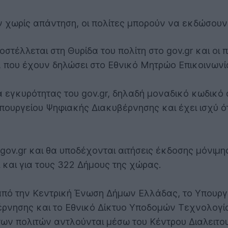
 χωρίς απάντηση, οι πολίτες μπορούν να εκδώσουν 
τέλλεται στη Θυρίδα του πολίτη στο gov.gr και οι 
 που έχουν δηλώσει στο Εθνικό Μητρώο Επικοινωνία
κά εγκυρότητας του gov.gr, δηλαδή μοναδικό κωδικό
ουργείου Ψηφιακής Διακυβέρνησης και έχει ισχύ ότ
gov.gr και θα υποδέχονται αιτήσεις έκδοσης μόνιμης
 και για τους 322 Δήμους της χώρας.
 από την Κεντρική Ένωση Δήμων Ελλάδας, το Υπουργ
νησης και το Εθνικό Δίκτυο Υποδομών Τεχνολογία
ων πολιτών αντλούνται μέσω του Κέντρου Διαλειτου