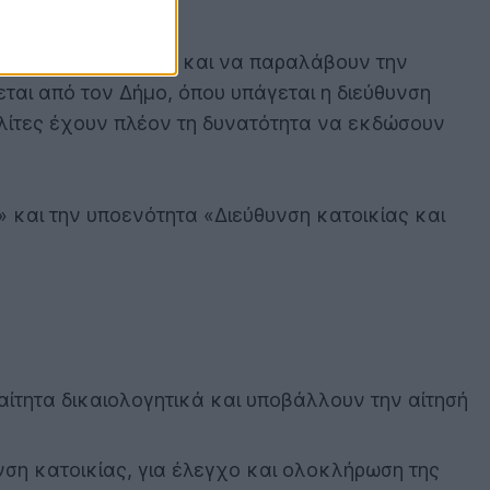
ικά την αίτησή τους και να παραλάβουν την
εται από τον Δήμο, όπου υπάγεται η διεύθυνση
πολίτες έχουν πλέον τη δυνατότητα να εκδώσουν
α» και την υποενότητα «Διεύθυνση κατοικίας και
ίτητα δικαιολογητικά και υποβάλλουν την αίτησή
νση κατοικίας, για έλεγχο και ολοκλήρωση της