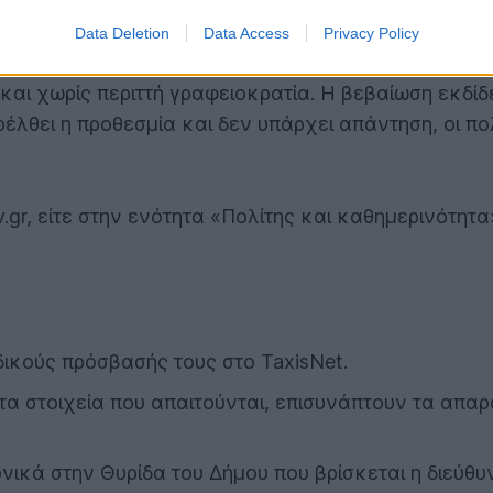
Data Deletion
Data Access
Privacy Policy
φερόμενοι πολίτες μπορούν να υποβάλλουν ηλεκτρον
 και χωρίς περιττή γραφειοκρατία. Η βεβαίωση εκδίδ
ρέλθει η προθεσμία και δεν υπάρχει απάντηση, οι 
v.gr, είτε στην ενότητα «Πολίτης και καθημερινότητ
δικούς πρόσβασής τους στο TaxisNet.
α στοιχεία που απαιτούνται, επισυνάπτουν τα απαρα
νικά στην Θυρίδα του Δήμου που βρίσκεται η διεύθυ