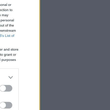
sonal or
ection to
ou may
 personal
out of the
 downstream
B’s List of
er and store
to grant or
ed purposes