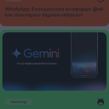
WhatsApp: Ενσωμάτωση αναφορών @all
και ανώνυμων δημοσκοπήσεων
Technology