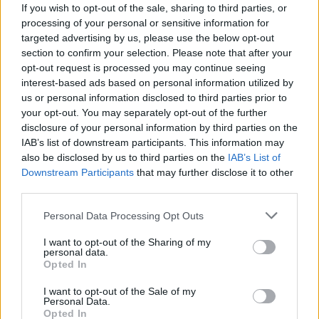
If you wish to opt-out of the sale, sharing to third parties, or
processing of your personal or sensitive information for
targeted advertising by us, please use the below opt-out
section to confirm your selection. Please note that after your
opt-out request is processed you may continue seeing
interest-based ads based on personal information utilized by
us or personal information disclosed to third parties prior to
your opt-out. You may separately opt-out of the further
disclosure of your personal information by third parties on the
IAB’s list of downstream participants. This information may
also be disclosed by us to third parties on the
IAB’s List of
Downstream Participants
that may further disclose it to other
third parties.
To Viber βρίσκεται από σήμερα στο
Android Market
,
Please note that this website/app uses one or more Google
Personal Data Processing Opt Outs
(με μια μικρή καθυστέρηση αφού η κυκλοφορία του
services and may gather and store information including but
αναμενόταν για τον περασμένο Μάρτιο) διαθέσιμο
not limited to your visit or usage behaviour. You may click to
I want to opt-out of the Sharing of my
personal data.
δωρεάν για τους κατόχους συσκευών
Android
.
grant or deny consent to Google and its third-party tags to
Opted In
use your data for below specified purposes in below Google
Τώρα όσοι διαθέτετε συσκευή Android μπορείτε να
consent section.
I want to opt-out of the Sale of my
Personal Data.
καλείτε και να στέλνετε δωρεάν μηνύματα στους
Opted In