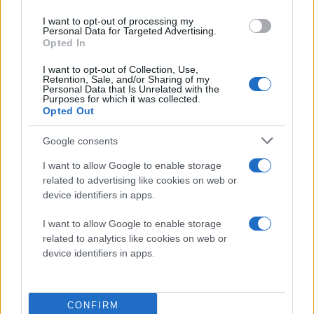
φίλους σας με την προϋπόθεση να έχουν και αυτοί με
I want to opt-out of processing my
τη σειρά τους εγκατεστημένη την εφαρμογή.
Personal Data for Targeted Advertising.
Opted In
Σε αντίθεση, μάλιστα με εφαρμογές όπως οι Skype,
I want to opt-out of Collection, Use,
Windows Live Messenger
και Fring, δε χρειάζεται να
Retention, Sale, and/or Sharing of my
Personal Data that Is Unrelated with the
κάνετε add τους φίλους σου σε κάποια λίστα
Purposes for which it was collected.
προκειμένου να μπορείτε να τους καλείτε. Αν
Opted Out
γνωρίζετε το κινητό τους τηλέφωνο, μπορείς να τους
Google consents
καλέσετε απευθείας!
I want to allow Google to enable storage
Περισσότερες πληροφορίες
εδώ
.
related to advertising like cookies on web or
device identifiers in apps.
I want to allow Google to enable storage
related to analytics like cookies on web or
device identifiers in apps.
CONFIRM