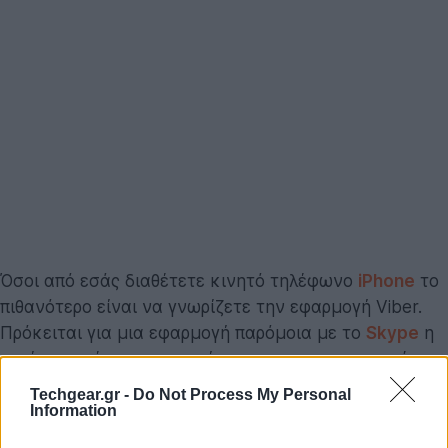
Όσοι από εσάς διαθέτετε κινητό τηλέφωνο
iPhone
το
πιθανότερο είναι να γνωρίζετε την εφαρμογή Viber.
Πρόκειται για μια εφαρμογή παρόμοια με το
Skype
η
οποία επιτρέπει στους χρήστες να πραγματοποιούν
VoIP κλήσεις και να αποστέλλουν γραπτά μηνύματα
Techgear.gr -
Do Not Process My Personal
μέσω WiFi ή 3G.
Information