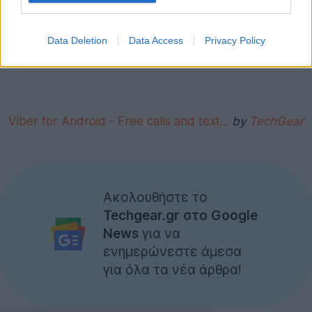
Data Deletion
Data Access
Privacy Policy
‪Viber for Android - Free calls and text...
by
TechGear
Ακολουθήστε το
Techgear.gr στο Google
News
για να
ενημερώνεστε άμεσα
για όλα τα νέα άρθρα!