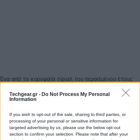
Ένα από τα κορυφαία σίριαλ του περασμένου έτους
ήταν η κυκλοφορία του λευκού
iPhone 4
, το οποίο
Techgear.gr -
Do Not Process My Personal
πέρασε από μύρια κύματα για να φτάσει τελικά στα
Information
ράφια των καταστημάτων. Τώρα, φαίνεται ότι η
Apple
ετοιμάζει και τη λευκή έκδοση του
iPod Touch
,
If you wish to opt-out of the sale, sharing to third parties, or
αν και από τις φωτογραφίες του 9to5mac δε μπορούμε
processing of your personal or sensitive information for
να είμαστε σίγουροι για την αυθεντικότητα τους.
targeted advertising by us, please use the below opt-out
section to confirm your selection. Please note that after your