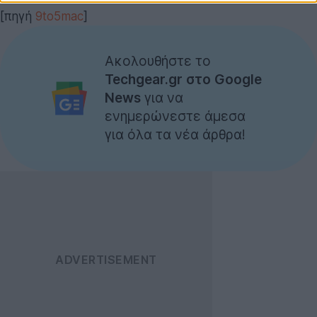
[πηγή
9to5mac
]
Ακολουθήστε το
Techgear.gr στο Google
News
για να
ενημερώνεστε άμεσα
για όλα τα νέα άρθρα!