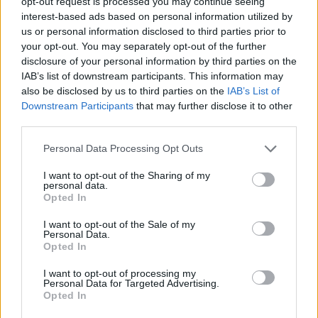
opt-out request is processed you may continue seeing
interest-based ads based on personal information utilized by
us or personal information disclosed to third parties prior to
your opt-out. You may separately opt-out of the further
disclosure of your personal information by third parties on the
IAB’s list of downstream participants. This information may
also be disclosed by us to third parties on the
IAB’s List of
Downstream Participants
that may further disclose it to other
third parties.
Please note that this website/app uses one or more Google
Personal Data Processing Opt Outs
services and may gather and store information including but
not limited to your visit or usage behaviour. You may click to
I want to opt-out of the Sharing of my
personal data.
grant or deny consent to Google and its third-party tags to
Το λευκό περίβλημα που βλέπουμε θα μπορούσε να
Opted In
use your data for below specified purposes in below Google
είναι είτε δοκιμαστικό για το iPod Touch 4G που
consent section.
I want to opt-out of the Sale of my
κυκλοφόρησε πέρυσι το Σεπτέμβριο είτε για το 5ης
Personal Data.
Opted In
γενιάς iPod Touch, που αναμένεται ότι θα
ακολουθήσει το
iPhone 5
!
I want to opt-out of processing my
Personal Data for Targeted Advertising.
Opted In
Ελπίζουμε να μην έχουμε πάλι τα ίδια...