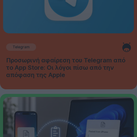
Telegram
Προσωρινή αφαίρεση του Telegram από
το App Store: Οι λόγοι πίσω από την
απόφαση της Apple