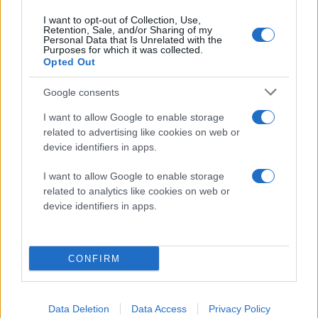
Taycan Turbo. Ο κινητήρας των 495 kW προσφέρει
I want to opt-out of Collection, Use,
Retention, Sale, and/or Sharing of my
ροπή 21.000 στροφών ανά λεπτό. Για την αυτονομία,
η
Personal Data that Is Unrelated with the
Xiaomi υποσχέθηκ
ε αρχικά 800 χιλιόμετρα, αλλά το
Purposes for which it was collected.
Opted Out
μείωσε στα
700 χιλιόμετρα
, σύμφωνα με τον κύκλο
CLTC που χρησιμοποιείται στην Κίνα. Ο Lei Jun εξηγεί
Google consents
ότι πρόκειται για έναν αριθμό που μπορεί να
I want to allow Google to enable storage
επιτευχθεί με διαφορετικούς τύπους οδήγησης.
related to advertising like cookies on web or
device identifiers in apps.
I want to allow Google to enable storage
related to analytics like cookies on web or
device identifiers in apps.
CONFIRM
Data Deletion
Data Access
Privacy Policy