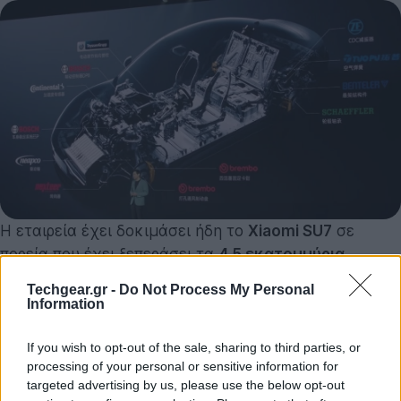
Η εταιρεία έχει δοκιμάσει ήδη το
Xiaomi SU7
σε
πορεία που έχει ξεπεράσει τα
4.5 εκατομμύρια
χιλιόμετρα
, δηλαδή πάνω από 100 φορές τον γύρο της
Techgear.gr -
Do Not Process My Personal
Γης. Στο εσωτερικό του υπάρχουν εξαρτήματα από
Information
τους κύριους κατασκευαστές του κλάδου, όπως η
Bosch και η Continental. Δεν έλειψαν επίσης οι
If you wish to opt-out of the sale, sharing to third parties, or
processing of your personal or sensitive information for
συγκρίσεις με το Tesla Model 3, τον κύριο
targeted advertising by us, please use the below opt-out
ανταγωνιστή του. Η Xiaomi ισχυρίζεται ότι
μετά τη