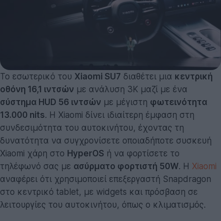
Το εσωτερικό του
Xiaomi SU7
διαθέτει μια
κεντρική
οθόνη 16,1 ιντσών
με ανάλυση 3K μαζί με ένα
σύστημα HUD 56 ιντσών
με μέγιστη
φωτεινότητα
13.000 nits
. Η Xiaomi δίνει ιδιαίτερη έμφαση στη
συνδεσιμότητα του αυτοκινήτου, έχοντας τη
δυνατότητα να συγχρονίσετε οποιαδήποτε συσκευή
Xiaomi χάρη στο
HyperOS
ή να φορτίσετε το
τηλέφωνό σας με
ασύρματο φορτιστή 50W
. Η
Xiaomi
αναφέρει ότι χρησιμοποιεί επεξεργαστή Snapdragon
στο κεντρικό tablet, με widgets και πρόσβαση σε
λειτουργίες του αυτοκινήτου, όπως ο κλιματισμός.