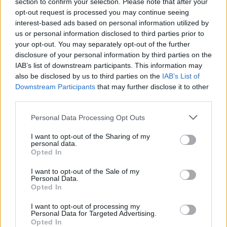
section to confirm your selection. Please note that after your
φόρτιση το Xiaomi SU7 παραμένει στους 59,5ºC
,
opt-out request is processed you may continue seeing
ενώ το Tesla φτάνει σε υψηλότερη θερμοκρασία,
interest-based ads based on personal information utilized by
us or personal information disclosed to third parties prior to
71,5ºC.
your opt-out. You may separately opt-out of the further
disclosure of your personal information by third parties on the
IAB’s list of downstream participants. This information may
also be disclosed by us to third parties on the
IAB’s List of
Downstream Participants
that may further disclose it to other
third parties.
Please note that this website/app uses one or more Google
Personal Data Processing Opt Outs
services and may gather and store information including but
not limited to your visit or usage behaviour. You may click to
I want to opt-out of the Sharing of my
personal data.
grant or deny consent to Google and its third-party tags to
Opted In
use your data for below specified purposes in below Google
consent section.
Σε
επίπεδο κινητήρα
, το Xiaomi SU7 προσφέρει
I want to opt-out of the Sale of my
Personal Data.
μέγιστη ταχύτητα 265 km/h
με επιτάχυνση από τα
0
Opted In
- 100 km/h σε 2,78 δευτερόλεπτα
. Αυτό είναι
I want to opt-out of processing my
λιγότερο από τα 3,3 δευτερόλεπτα του Model 3
Personal Data for Targeted Advertising.
Opted In
Performance ή τα 2,93 δευτερόλεπτα της Porsche