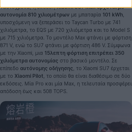
Ταυτόχρονα, η έκδοση
Xiaomi SU7 Max έρχεται με
αυτονομία 810 χιλιομέτρων
με μπαταρία
101
kWh
,
υποσχόμενη να ξεπεράσει το Taycan Turbo με 741
χιλιόμετρα, το EQS με 720 χιλιόμετρα και το Model S
με 715 χιλιόμετρα. Το μοντέλο Max φτάνει με φόρτιση
871 V, ενώ το SU7 φτάνει με φόρτιση 486 V. Σύμφωνα
με την Xiaomi, μια
15λεπτη φόρτιση επιτρέπει 350
χιλιόμετρα αυτονομίας
στο βασικό μοντέλο. Σε
επίπεδο
αυτόνομης οδήγησης
, το Xiaomi SU7 έρχεται
με το
Xiaomi Pilot
, το οποίο θα είναι διαθέσιμο σε δύο
εκδόσεις. Μία Pro και μία Max, η τελευταία προσφέρει
απόδοση έως και 508 TOPS.