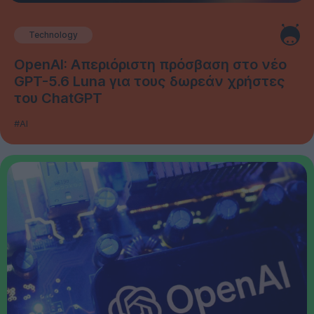
Technology
OpenAI: Απεριόριστη πρόσβαση στο νέο
GPT-5.6 Luna για τους δωρεάν χρήστες
του ChatGPT
#AI