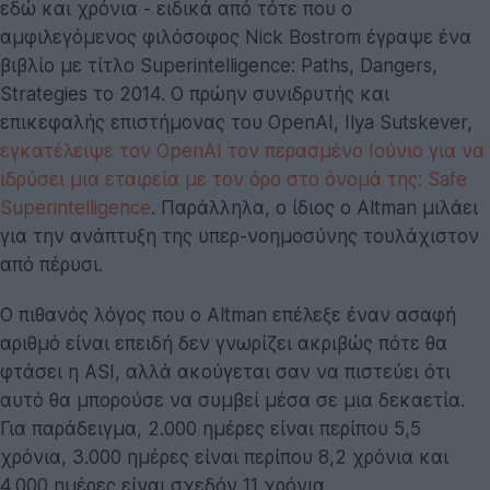
εδώ και χρόνια - ειδικά από τότε που ο
αμφιλεγόμενος φιλόσοφος Nick Bostrom έγραψε ένα
βιβλίο με τίτλο Superintelligence: Paths, Dangers,
Strategies το 2014. Ο πρώην συνιδρυτής και
επικεφαλής επιστήμονας του OpenAI, Ilya Sutskever,
εγκατέλειψε τον OpenAI τον περασμένο Ιούνιο για να
ιδρύσει μια εταιρεία με τον όρο στο όνομά της: Safe
Superintelligence
. Παράλληλα, ο ίδιος ο Altman μιλάει
για την ανάπτυξη της υπερ-νοημοσύνης τουλάχιστον
από πέρυσι.
Ο πιθανός λόγος που ο Altman επέλεξε έναν ασαφή
αριθμό είναι επειδή δεν γνωρίζει ακριβώς πότε θα
φτάσει η ASI, αλλά ακούγεται σαν να πιστεύει ότι
αυτό θα μπορούσε να συμβεί μέσα σε μια δεκαετία.
Για παράδειγμα, 2.000 ημέρες είναι περίπου 5,5
χρόνια, 3.000 ημέρες είναι περίπου 8,2 χρόνια και
4.000 ημέρες είναι σχεδόν 11 χρόνια.