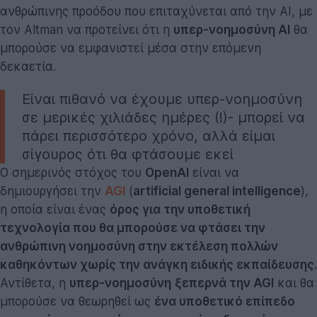
ανθρώπινης προόδου που επιταχύνεται από την AI, με
τον Altman να προτείνει ότι η
υπερ-νοημοσύνη AI
θα
μπορούσε να εμφανιστεί μέσα στην επόμενη
δεκαετία.
Είναι πιθανό να έχουμε υπερ-νοημοσύνη
σε μερικές χιλιάδες ημέρες (!)- μπορεί να
πάρει περισσότερο χρόνο, αλλά είμαι
σίγουρος ότι θα φτάσουμε εκεί
Ο σημερινός στόχος του
OpenAI
είναι να
δημιουργήσει την
AGI
(
artificial general intelligence
),
η οποία είναι ένας
όρος για την υποθετική
τεχνολογία που θα μπορούσε να φτάσει την
ανθρώπινη νοημοσύνη στην εκτέλεση πολλών
καθηκόντων χωρίς την ανάγκη ειδικής εκπαίδευσης
.
Αντίθετα, η
υπερ-νοημοσύνη
ξεπερνά την AGI
και θα
μπορούσε να θεωρηθεί ως
ένα υποθετικό επίπεδο