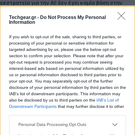
εκστρατεία για την AI: δεν έχει καμία βάση στην
πραγματικότητα και χρησιμεύει μόνο για να
Techgear.gr -
Do Not Process My Personal
διογκώσει τις αποτιμήσεις, να φουσκώσει το κοινό,
Information
να γαρνιρίσει [sic] τίτλους και να αποσπάσει την
προσοχή από την πραγματική δουλειά που γίνεται
If you wish to opt-out of the sale, sharing to third parties, or
στην Πληροφορική
».
processing of your personal or sensitive information for
targeted advertising by us, please use the below opt-out
Παρά την κριτική, είναι αξιοσημείωτο όταν ο CEO της
section to confirm your selection. Please note that after your
opt-out request is processed you may continue seeing
πιο hot εταιρείας στον τομέα της Τεχνητής
interest-based ads based on personal information utilized by
Νοημοσύνης της στιγμής κάνει μια ευρεία πρόβλεψη
us or personal information disclosed to third parties prior to
για τις μελλοντικές δυνατότητες, ακόμη και αν αυτό
your opt-out. You may separately opt-out of the further
σημαίνει ότι προσπαθεί διαρκώς να συγκεντρώσει
disclosure of your personal information by third parties on the
IAB’s list of downstream participants. This information may
χρήματα. Η δημιουργία υποδομών για την παροχή
also be disclosed by us to third parties on the
IAB’s List of
υπηρεσιών Τεχνητής Νοημοσύνης είναι το κύριο
Downstream Participants
that may further disclose it to other
μέλημα πολλών CEO της
Τεχνολογίας
αυτές τις
third parties.
μέρες.
Please note that this website/app uses one or more Google
Personal Data Processing Opt Outs
services and may gather and store information including but
Αν θέλουμε να δώσουμε την Τεχνητή