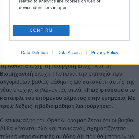
related to analytics like cookies on web or
device identifiers in apps.
CONFIRM
Σε άλλο σημείο του κειμένου, ο Altman διαμορφώνει
τη σημερινή εποχή ως την αυγή της «
Εποχής της
Νοημοσύνης
», της επόμενης
μετασχηματιστικής
Data Deletion
Data Access
Privacy Policy
τεχνολογικής εποχής
στην ανθρώπινη ιστορία, μετά
τη
Λίθινη
Εποχή, τη
Γεωργική
Εποχή και τη
Βιομηχανική
Εποχή. Πιστώνει την επιτυχία των
αλγορίθμων βαθιάς μάθησης ως καταλύτη αυτής της
νέας εποχής, δηλώνοντας απλά: «
Πώς φτάσαμε στο
κατώφλι του επόμενου άλματος στην ευημερία; Με
τρεις λέξεις: η βαθιά μάθηση λειτούργησε
».
Ο επικεφαλής του OpenAI οραματίζεται ότι οι βοηθοί
AI θα γίνονται όλο και πιο ικανοί, σχηματίζοντας
τελικά «
προσωπικές ομάδες AI
» που θα μπορούν να