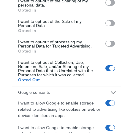
not limited to your visit or usage behaviour. You may click to
I want to opt-out of the Sharing of my
Νοημοσύνη στα χέρια όσο το δυνατόν
personal data.
grant or deny consent to Google and its third-party tags to
Opted In
περισσότερων ανθρώπων. Πρέπει να
use your data for below specified purposes in below Google
consent section.
μειώσουμε το κόστος του υπολογισμού και
I want to opt-out of the Sale of my
Personal Data.
να τον κάνουμε άφθονο (που απαιτεί
Opted In
πολλή ενέργεια και chips). Αν δεν
I want to opt-out of processing my
δημιουργήσουμε αρκετές υποδομές, η
Personal Data for Targeted Advertising.
Τεχνητή Νοημοσύνη θα είναι ένας πολύ
Opted In
περιορισμένος πόρος για τον οποίο θα
I want to opt-out of Collection, Use,
γίνονται πόλεμοι και ο οποίος θα γίνει
Retention, Sale, and/or Sharing of my
Personal Data that Is Unrelated with the
κυρίως ένα εργαλείο για πλούσιους
Purposes for which it was collected.
Opted Out
ανθρώπους.
Google consents
I want to allow Google to enable storage
related to advertising like cookies on web or
device identifiers in apps.
I want to allow Google to enable storage