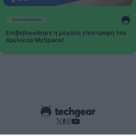
Social networks
Επιβεβαιώθηκε η μεγάλη επιστροφή του
θρυλικού MySpace!