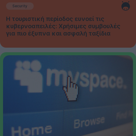
Security
Η τουριστική περίοδος ευνοεί τις
κυβερνοαπειλές: Χρήσιμες συμβουλές
για πιο έξυπνα και ασφαλή ταξίδια