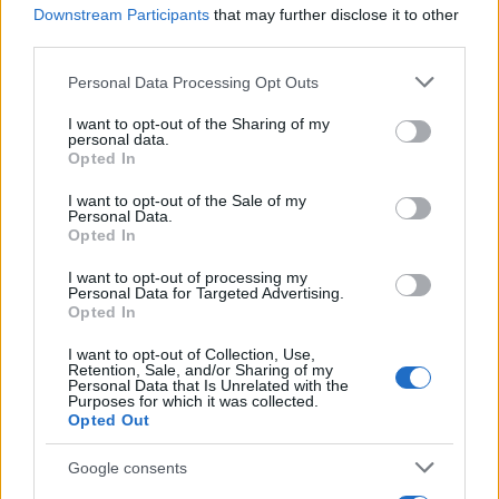
Για περισσότερο από ένα χρόνο
Downstream Participants
that may further disclose it to other
οι άνθρωποι του Μπαχρέιν έχουν παλέψει
third parties.
ενάντια στο καταπιεστικό καθεστώς του
Please note that this website/app uses one or more Google
Personal Data Processing Opt Outs
βασιλιά Χάμαντ μπιν Ισα Αλ
services and may gather and store information including but
Χαλίφα. Δολοφονούνται στους δρόμους,
not limited to your visit or usage behaviour. You may click to
I want to opt-out of the Sharing of my
personal data.
grant or deny consent to Google and its third-party tags to
χτυπιούνται, βασανίζονται,
Opted In
use your data for below specified purposes in below Google
δηλητηριάζονται με αέρια, απαγάγονται
consent section.
I want to opt-out of the Sale of my
από την αστυνομία, βλέπουν τις
Personal Data.
επιχειρήσεις τους να βανδαλίζονται και
Opted In
δέχονται δακρυγόνα στα ίδια τους τα
I want to opt-out of processing my
σπίτια.
Personal Data for Targeted Advertising.
Opted In
H κυβέρνηση επιμένει να
αρνείται οποιαδήποτε ουσιαστική
I want to opt-out of Collection, Use,
Retention, Sale, and/or Sharing of my
μεταρρύθμιση και εξακολουθεί να
Personal Data that Is Unrelated with the
Purposes for which it was collected.
χρησιμοποιεί ωμές και βίαιες τακτικές για
Opted Out
να καταπιέζει το λαό. Όχι μόνο θίγονται
τα ανθρώπινα δικαιώματα των πολιτών,
Google consents