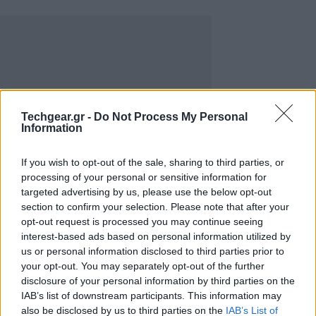
Techgear.gr -
Do Not Process My Personal
Information
If you wish to opt-out of the sale, sharing to third parties, or
processing of your personal or sensitive information for
targeted advertising by us, please use the below opt-out
section to confirm your selection. Please note that after your
Αυτή τη στιγμή η επίσημη ιστοσελίδα
opt-out request is processed you may continue seeing
(
formulaone.com
)έχει επανέλθει στην κανονική
interest-based ads based on personal information utilized by
λειτουργία της, αλλά η σελίδα
F1-racers.net
us or personal information disclosed to third parties prior to
your opt-out. You may separately opt-out of the further
εμφανίζει το παρακάτω μήνυμα:
disclosure of your personal information by third parties on the
IAB’s list of downstream participants. This information may
"Χαιρετίσματα από τους Anonymous
also be disclosed by us to third parties on the
IAB’s List of