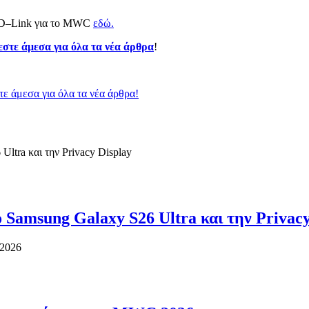
ης D–Link για το MWC
εδώ.
εστε άμεσα για όλα τα νέα άρθρα
!
ε άμεσα για όλα τα νέα άρθρα!
 Samsung Galaxy S26 Ultra και την Privacy