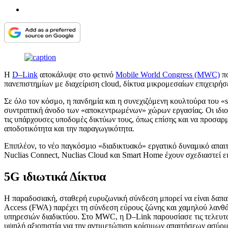
Η
D–Link
αποκάλυψε στο φετινό
Mobile World Congress (MWC)
πο
πανεπιστημίων με διαχείριση cloud, δίκτυα μικρομεσαίων επιχειρήσε
Σε όλο τον κόσμο, η πανδημία και η συνεχιζόμενη κουλτούρα του «
συντριπτική άνοδο των «αποκεντρωμένων» χώρων εργασίας. Οι ιδιοκ
τις υπάρχουσες υποδομές δικτύων τους, όπως επίσης και να προσαρ
αποδοτικότητα και την παραγωγικότητα.
Επιπλέον, το νέο παγκόσμιο «διαδικτυακό» εργατικό δυναμικό απαιτ
Nuclias Connect, Nuclias Cloud και Smart Home έχουν σχεδιαστεί ε
5G ιδιωτικά Δίκτυα
Η παραδοσιακή, σταθερή ευρυζωνική σύνδεση μπορεί να είναι δαπανη
Access (FWA) παρέχει τη σύνδεση εύρους ζώνης και χαμηλού λανθάν
υπηρεσιών διαδικτύου. Στο MWC, η D–Link παρουσίασε τις τελευταί
υψηλή αξιοπιστία για την αντιμετώπιση κρίσιμων απαιτήσεων ασύρμ