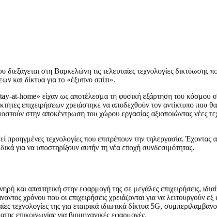
υ διεξάγεται στη Βαρκελώνη τις τελευταίες τεχνολογίες δικτύωσης που
ων και δίκτυα για το «έξυπνο σπίτι».
stay-at-home» είχαν ως αποτέλεσμα τη φυσική εξάρτηση του κόσμου σ
τήτες επιχειρήσεων χρειάστηκε να αποδεχθούν τον αντίκτυπο που θα 
μοστούν στην αποκέντρωση του χώρου εργασίας αξιοποιώντας νέες τε
εί προηγμένες τεχνολογίες που επιτρέπουν την τηλεργασία. Έχοντας αυ
ιδικά για να υποστηρίξουν αυτήν τη νέα εποχή συνδεσιμότητας.
ρή και απαιτητική στην εφαρμογή της σε μεγάλες επιχειρήσεις, ιδιαίτ
οντος χρόνου που οι επιχειρήσεις χρειάζονται για να λειτουργούν ε
ες τεχνολογίες της για εταιρικά ιδιωτικά δίκτυα 5G, συμπεριλαμβαν
ατης επικοινωνίας για βιομηχανικές εφαρμογές.