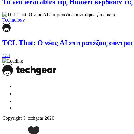
Τα νέα wearables της Huawei κέρδισαν τι
Technology
TCL Tbot: Ο νέος AI επιτραπέζιος σύντροφ
#AI
Copyright © techgear 2026