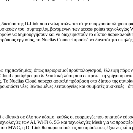
 δικτύου της D-Link που ενσωματώνεται στην υπάρχουσα πληροφοριακ
υσκευών του, συμπεριλαμβανομένων των access points τεχνολογίας Wi-
ούν να δημιουργήσουν και να διαχειριστούν το δίκτυο παρακολούθησ
 τρόπους εργασίας, το Nuclias Connect προσφέρει δυνατότητα υψηλή
όγω της πανδημίας, όπως περιορισμοί προϋπολογισμού, έλλειψη πόρω
 Cloud προσφέρει μια δελεαστική λύση που επιτρέπει τη γρήγορη ανά
ς. Το Nuclias Cloud παρέχει ασφαλή πρόσβαση στο δίκτυο της εταιρί
ουσιάσει νέες βελτιωμένες λειτουργείες και συμβατές συσκευές - ό
 εκθετικά σε όλο τον κόσμο, καθώς οι εφαρμογές που απαιτούν εύρος 
εχνολογίες των AI, Wi-Fi 6, 5G και τεχνολογίες Mesh για να προσφέρε
 του MWC, η D–Link θα παρουσίασε τις πιο πρόσφατες έξυπνες κάμερ