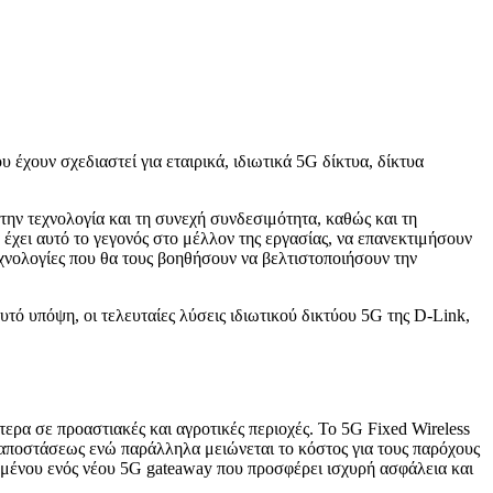
 έχουν σχεδιαστεί για εταιρικά, ιδιωτικά 5G δίκτυα, δίκτυα
την τεχνολογία και τη συνεχή συνδεσιμότητα, καθώς και τη
έχει αυτό το γεγονός στο μέλλον της εργασίας, να επανεκτιμήσουν
χνολογίες που θα τους βοηθήσουν να βελτιστοποιήσουν την
τό υπόψη, οι τελευταίες λύσεις ιδιωτικού δικτύου 5G της D-Link,
ερα σε προαστιακές και αγροτικές περιοχές. Το 5G Fixed Wireless
ξ αποστάσεως ενώ παράλληλα μειώνεται το κόστος για τους παρόχους
ομένου ενός νέου 5G gateaway που προσφέρει ισχυρή ασφάλεια και