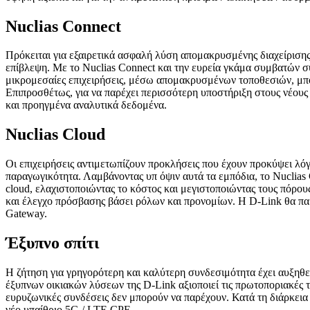
Nuclias Connect
Πρόκειται για εξαιρετικά ασφαλή λύση απομακρυσμένης διαχείρισης
επίβλεψη. Με το Nuclias Connect και την ευρεία γκάμα συμβατών σ
μικρομεσαίες επιχειρήσεις, μέσω απομακρυσμένων τοποθεσιών, μπορ
Επιπροσθέτως, για να παρέχει περισσότερη υποστήριξη στους νέους
και προηγμένα αναλυτικά δεδομένα.
Nuclias Cloud
Οι επιχειρήσεις αντιμετωπίζουν προκλήσεις που έχουν προκύψει λ
παραγωγικότητα. Λαμβάνοντας υπ όψιν αυτά τα εμπόδια, το Nuclias
cloud, ελαχιστοποιώντας το κόστος και μεγιστοποιώντας τους πόρου
και έλεγχο πρόσβασης βάσει ρόλων και προνομίων. Η D-Link θα παρ
Gateway.
Έξυπνο σπίτι
Η ζήτηση για γρηγορότερη και καλύτερη συνδεσιμότητα έχει αυξηθεί
έξυπνων οικιακών λύσεων της D-Link αξιοποιεί τις πρωτοποριακές τ
ευρυζωνικές συνδέσεις δεν μπορούν να παρέχουν. Κατά τη διάρκεια
νέο υπαίθριο 5G / LTE CPE.