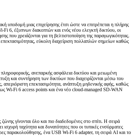
ή υποδομή μιας επιχείρησης έτσι ώστε να επιτρέπεται η πλήρης
Fi 6, έξυπνων διακοπτών και ενός νέου ελεγκτή δικτύου, οι
ης που χρειάζονται για τη βελτιστοποίηση της παραγωγικότητας.
ς επεκτασιμότητας, εύκολη διαχείριση πολλαπλών σημείων καθώς
ν πληροφορικής, ανεπαρκής ασφάλεια δικτύου και μειωμένη
πτυξη και συντήρηση των δικτύων που διαχειρίζονται μέσω του
ας, απεριόριστη επεκτασιμότητα, ανάπτυξη μηδενικής αφής, καθώς
πως Wi-Fi 6 access points και ένα νέο cloud-managed SD-WAN
ζώνης γίνονται όλο και πιο διαδεδομένες στο σπίτι. Η σειρά
ι ισχυρή ταχύτητα και δυνατότητες που οι τυπικές ενσύρματες
ες παρακολούθησης, ένα USB Wi-Fi 6 adapter, τη σειρά AI και το