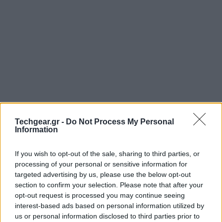
Techgear.gr -
Do Not Process My Personal
Information
Στην εποχή που ζούμε μικροί και μεγάλοι κάνουν
χρήση του
Internet
, διαθέτουν λογαριασμό email,
If you wish to opt-out of the sale, sharing to third parties, or
συνδέονται με τους φίλους τους μέσω
social
processing of your personal or sensitive information for
targeted advertising by us, please use the below opt-out
networks
, διαβάζουν τα νέα της ημέρας στο
section to confirm your selection. Please note that after your
Διαδίκτυο και αποθηκεύουν τα δεδομένα τους στο
opt-out request is processed you may continue seeing
"σύννεφο". Όπως είναι λόγικο, έχουμε να κάνουμε με
interest-based ads based on personal information utilized by
μια τεράστια ροή δεδομένων, πίσω από τη διαχείριση
us or personal information disclosed to third parties prior to