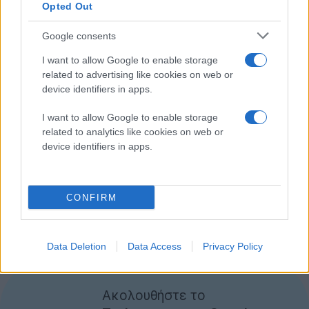
Opted Out
συγκεκριμένα ένα data center καταναλώνει
περισσότερη ενέργεια από μία μεσαίου μεγέθους
Google consents
πόλη, ενώ στο σύνολο τους η ενέργεια που δαπανούν
I want to allow Google to enable storage
υπολογίζεται στα 30 δισεκατομμύρια Watts (όση
related to advertising like cookies on web or
περίπου μπορεί να παραχθεί από 30 πυρηνικά
device identifiers in apps.
εργοστάσια). Αξίζει να σημειώσουμε ότι το 1/3 της
ενέργειας αυτής αναλογεί στις ΗΠΑ.
I want to allow Google to enable storage
related to analytics like cookies on web or
device identifiers in apps.
Επιπλέον, προκειμένου να προστατεύονται από τυχόν
διακοπές ρεύματος, τα data centers κάνουν χρήση
εφεδρικών γεννητριών που εκπέμπουν επικίνδυνα
CONFIRM
καυσαέρια πετρελαιοκινητήρων, μολύνοντας με
αυτόν το τρόπο το περιβάλλον.
Data Deletion
Data Access
Privacy Policy
[via
New York Times]
Ακολουθήστε το