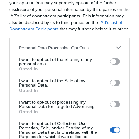
your opt-out. You may separately opt-out of the further
της οποίας βρίσκονται τα λεγόμενα data centers.
disclosure of your personal information by third parties on the
Πόση ενέργεια καταναλώνουν όμως τα κέντρα
IAB’s list of downstream participants. This information may
δεδομένων και τι αντίκτυπο έχουν στο περιβάλλον;
also be disclosed by us to third parties on the
IAB’s List of
Downstream Participants
that may further disclose it to other
third parties.
Please note that this website/app uses one or more Google
Personal Data Processing Opt Outs
services and may gather and store information including but
not limited to your visit or usage behaviour. You may click to
I want to opt-out of the Sharing of my
personal data.
grant or deny consent to Google and its third-party tags to
Opted In
use your data for below specified purposes in below Google
consent section.
I want to opt-out of the Sale of my
Personal Data.
Opted In
I want to opt-out of processing my
Personal Data for Targeted Advertising.
Opted In
Όπως αναφέρει δημοσίευμα των New York Times, η
I want to opt-out of Collection, Use,
ενέργεια που καταναλώνουν τα data centers
Retention, Sale, and/or Sharing of my
Personal Data that Is Unrelated with the
κυμαίνεται σε εξωφρενικά μεγάλα επίπεδα. Πιο
Purposes for which it was collected.