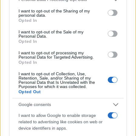
services and may gather and store information including but
ίδια τον Internet Explorer ως default, κάτι που
not limited to your visit or usage behaviour. You may click to
I want to opt-out of the Sharing of my
απέτυχε να κάνει στην συγκεκριμένη αναβάθμιση
personal data.
grant or deny consent to Google and its third-party tags to
Opted In
του Windows 7 εξαιτίας 'τεχνικού λάθους'.
use your data for below specified purposes in below Google
consent section.
I want to opt-out of the Sale of my
Personal Data.
Opted In
I want to opt-out of processing my
Personal Data for Targeted Advertising.
Opted In
I want to opt-out of Collection, Use,
Retention, Sale, and/or Sharing of my
Personal Data that Is Unrelated with the
Purposes for which it was collected.
Opted Out
Google consents
H Ευρωπαϊκή Επιτροπή είχε ερευνήσει το ζήτημα το
I want to allow Google to enable storage
περασμένο καλοκαίρι και αποφάσισε ότι η Microsoft
related to advertising like cookies on web or
έσφαλε επιβάλλοντας σήμερα αυτό το πρόστιμο. Πριν
device identifiers in apps.
λίγες μέρες το Reuters
είχε ενημερώσει
ότι η ΕΕ θα