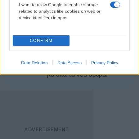
I want to allow Google to enable storage
επέβαλλε πρόστιμο εκατομμυρίων στην Microsoft και
related to analytics like cookies on web or
σήμερα η εταιρεία από το Redmond θα πρέπει να
device identifiers in apps.
πληρώσει το λάθος της.
CONFIRM
Ακολουθήστε το
Techgear.gr στο Google
News
για να
Data Deletion
Data Access
Privacy Policy
ενημερώνεστε άμεσα
για όλα τα νέα άρθρα!