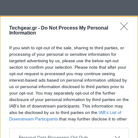
Techgear.gr -
Do Not Process My Personal
Information
If you wish to opt-out of the sale, sharing to third parties, or
processing of your personal or sensitive information for
targeted advertising by us, please use the below opt-out
section to confirm your selection. Please note that after your
opt-out request is processed you may continue seeing
interest-based ads based on personal information utilized by
us or personal information disclosed to third parties prior to
your opt-out. You may separately opt-out of the further
H Ευρωπαϊκή Ένωση επέβαλλε σήμερα πρόστιμο 561
disclosure of your personal information by third parties on the
εκατομμυρίων ευρώ στην
Microsoft
σχετικά με
IAB’s list of downstream participants. This information may
παραβίαση του συμφώνου περί ανταγωνιστικότητας
also be disclosed by us to third parties on the
IAB’s List of
στο Windows 7 Service Pack 1. Η Microsoft έπρεπε να
Downstream Participants
that may further disclose it to other
third parties.
παρέχει στον χρήστη την επιλογή να θέσει ως
προεπιλογή οποιοδήποτε browser αντί να προσφέρει η
Please note that this website/app uses one or more Google
Personal Data Processing Opt Outs