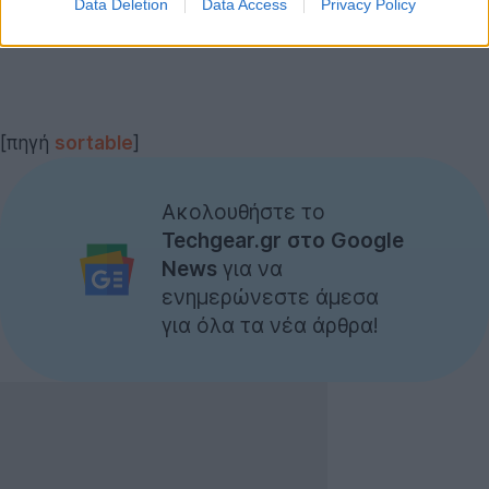
Data Deletion
Data Access
Privacy Policy
[πηγή
sortable
]
Ακολουθήστε το
Techgear.gr στο Google
News
για να
ενημερώνεστε άμεσα
για όλα τα νέα άρθρα!