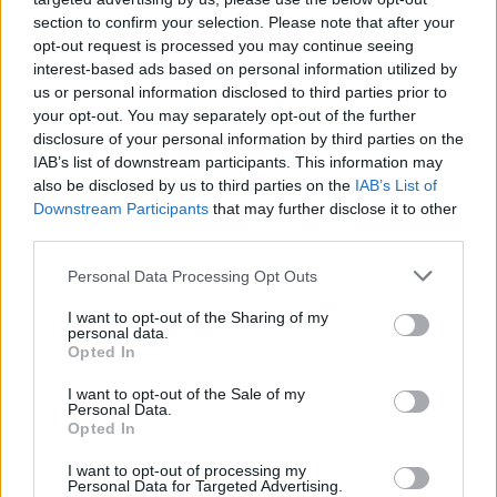
section to confirm your selection. Please note that after your
opt-out request is processed you may continue seeing
interest-based ads based on personal information utilized by
us or personal information disclosed to third parties prior to
your opt-out. You may separately opt-out of the further
disclosure of your personal information by third parties on the
IAB’s list of downstream participants. This information may
also be disclosed by us to third parties on the
IAB’s List of
Downstream Participants
that may further disclose it to other
third parties.
Please note that this website/app uses one or more Google
Personal Data Processing Opt Outs
services and may gather and store information including but
not limited to your visit or usage behaviour. You may click to
I want to opt-out of the Sharing of my
personal data.
grant or deny consent to Google and its third-party tags to
Στη CES παρουσίαστηκαν για πρώτη φορά προϊόντα
Opted In
use your data for below specified purposes in below Google
όπως τα VCR,
NES
, Minidisc, Xbox και Blu-Ray, ενώ
consent section.
I want to opt-out of the Sale of my
στις πιο πρόσφατες εκθέσεις είδαμε τα πρώτα
Personal Data.
Opted In
tablets
,
netbooks
και
Android
αλλά και τις glasses-
free 3D τηλεοράσεις. Αυτά και άλλες πολλές χρήσιμες
I want to opt-out of processing my
Personal Data for Targeted Advertising.
πληροφορίες για τη CES μπορείτε να βρείτε στο