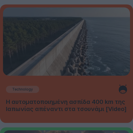
Technology
Η αυτοματοποιημένη ασπίδα 400 km της
Ιαπωνίας απέναντι στα τσουνάμι [Video]