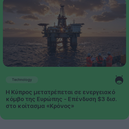
Technology
Η Κύπρος μετατρέπεται σε ενεργειακό
κόμβο της Ευρώπης - Επένδυση $3 δισ.
στο κοίτασμα «Κρόνος»