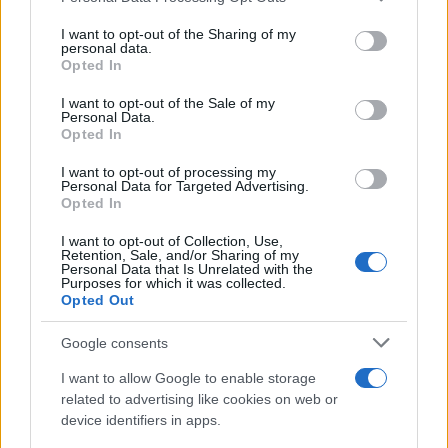
services and may gather and store information including but
not limited to your visit or usage behaviour. You may click to
I want to opt-out of the Sharing of my
personal data.
grant or deny consent to Google and its third-party tags to
Opted In
use your data for below specified purposes in below Google
consent section.
I want to opt-out of the Sale of my
Personal Data.
Opted In
I want to opt-out of processing my
Personal Data for Targeted Advertising.
Opted In
Να υπενθυμίσουμε ότι το
ExoPC Tablet
διαθέτει
I want to opt-out of Collection, Use,
Retention, Sale, and/or Sharing of my
οθόνη capacitive multitouch 11.6'' ανάλυσης 1366 x 768,
Personal Data that Is Unrelated with the
Purposes for which it was collected.
επεξεργαστή
Intel Atom N450 1.66GHz
, μνήμη RAM
Opted Out
DDR2 2GB, WiFi 802.11 b/g/n, Bluetooth 2.1, επιλογή για
3G, θύρα HDMI, επιταχυντόμετρο, κάμερα 1.3MP,
Google consents
υποδοχή κάρτας μνήμης SD και αποθηκευτικό χώρο
I want to allow Google to enable storage
έως 64GB.
related to advertising like cookies on web or
device identifiers in apps.
Οι διαστάσεις του είναι 29.46 x 19.55 x 1.39 cm, έχει