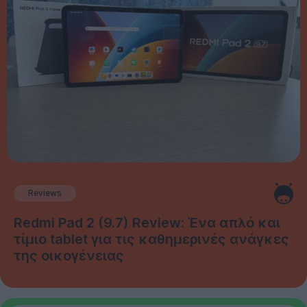
Reviews
Redmi Pad 2 (9.7) Review: Ένα απλό και
τίμιο tablet για τις καθημερινές ανάγκες
της οικογένειας