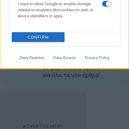
I want to allow Google to enable storage
βάρος 1.o4kg και κοστίζει στην Πορτογαλία
€692
,
related to analytics like cookies on web or
αρκετά περισσότερο από τα €470 που είχε αρχικά
device identifiers in apps.
ανακοινωθεί.
[πηγή
Liliputing
]
CONFIRM
Ακολουθήστε το
Techgear.gr στο Google
Data Deletion
Data Access
Privacy Policy
News
για να
ενημερώνεστε άμεσα
για όλα τα νέα άρθρα!