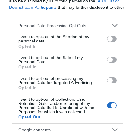
also be disclosed by us to third parties on the
IAB’s List of
Downstream Participants
that may further disclose it to other
third parties.
Please note that this website/app uses one or more Google
Personal Data Processing Opt Outs
services and may gather and store information including but
not limited to your visit or usage behaviour. You may click to
I want to opt-out of the Sharing of my
personal data.
grant or deny consent to Google and its third-party tags to
Opted In
use your data for below specified purposes in below Google
Ένα νέο κενό ασφαλείας, που αναφέρεται στο forum
consent section.
I want to opt-out of the Sale of my
της ιστοσελίδας bodybuilding.com, επιτρέπει στον
Personal Data.
καθένα να δει φωτογραφίες από το προφίλ
Opted In
οποιουδήποτε, ακόμη και εάν δεν είναι φίλος του ή
I want to opt-out of processing my
τις προστατεύει από τις ρυθμίσεις ασφαλείας.
Personal Data for Targeted Advertising.
Opted In
Η διαδικασία είναι πολύ απλή και περιγράφεται
I want to opt-out of Collection, Use,
Retention, Sale, and/or Sharing of my
αναλυτικά στο εν λόγω
forum
, και εν ολίγοις
Personal Data that Is Unrelated with the
Purposes for which it was collected.
εκμεταλλεύεται τη δυνατότητα αναφοράς της
Opted Out
φωτογραφίας προφίλ του χρήστη (ως πορνογραφική ή
ανάρμοστη).
Google consents