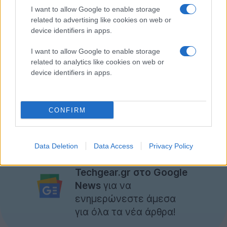
I want to allow Google to enable storage
Για του λόγους το αληθές, η ιστοσελίδα ZDnet.com
related to advertising like cookies on web or
εμφανίζει στο σχετικό post της μια φωτογραφία από
device identifiers in apps.
το προφίλ του
Mark Zuckerberg
, αλλά ταυτόχρονα
αναφέρει πως ορισμένες φορές το τρικ δεν πέτυχε.
I want to allow Google to enable storage
related to analytics like cookies on web or
device identifiers in apps.
Όπως και να 'χει, ακόμα ένα πρόβλημα θα
απασχολήσει τους ιθύνοντες του κοινωνικού δικτύου,
και ήδη εκπρόσωπος της εταιρίας έχει δηλώσει ότι
CONFIRM
δουλεύουν για την επιδιόρθωση του.
[πηγή
ZDnet
]
Data Deletion
Data Access
Privacy Policy
Ακολουθήστε το
Techgear.gr στο Google
News
για να
ενημερώνεστε άμεσα
για όλα τα νέα άρθρα!