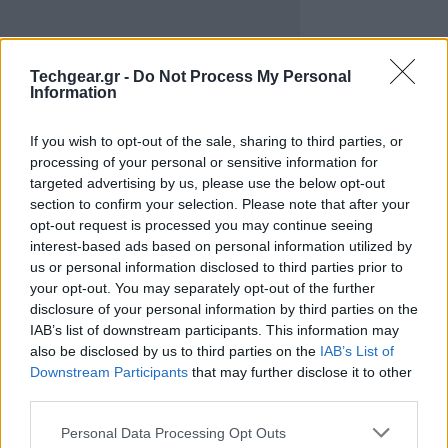
Techgear.gr -
Do Not Process My Personal
Information
If you wish to opt-out of the sale, sharing to third parties, or
processing of your personal or sensitive information for
targeted advertising by us, please use the below opt-out
section to confirm your selection. Please note that after your
opt-out request is processed you may continue seeing
interest-based ads based on personal information utilized by
us or personal information disclosed to third parties prior to
Κάθε φορά που κάποιος από τους φίλους σας έχει
your opt-out. You may separately opt-out of the further
γενέθλια, δίπλα από το Birthday Reminder στο News
disclosure of your personal information by third parties on the
Feed σας (ή εναλλακτικά στο Timeline του) θα
IAB’s list of downstream participants. This information may
also be disclosed by us to third parties on the
IAB’s List of
εμφανίζεται ένα νέο εικονίδιο δώρου. Πατώντας το,
Downstream Participants
that may further disclose it to other
μπορείτε να επιλέξετε το δώρο που θέλετε να του
third parties.
αποστείλετε ανάμεσα στα προϊόντα περισσότερων
Please note that this website/app uses one or more Google
Personal Data Processing Opt Outs
από 100 συνεργαζόμενων με το κοινωνικό δίκτυο