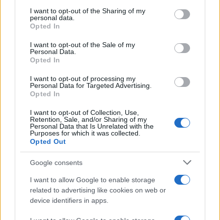
services and may gather and store information including but
εταιρειών.
not limited to your visit or usage behaviour. You may click to
I want to opt-out of the Sharing of my
personal data.
grant or deny consent to Google and its third-party tags to
Opted In
Ακόμα και αν δε γνωρίζετε τη διεύθυνση του δε
use your data for below specified purposes in below Google
χρειάζεται να ανησυχείτε (το σίγουρο είναι ότι τη
consent section.
I want to opt-out of the Sale of my
Personal Data.
γνωρίζει το Facebook...) αλλά ούτε και τα γούστα του,
Opted In
αφού ο παραλήπτης μπορεί να επιλέξει το μέγεθος και
I want to opt-out of processing my
το χρώμα του δώρου ή και να το αλλάξει με κάποιο
Personal Data for Targeted Advertising.
άλλο προϊόν ίσης αξίας.
Opted In
I want to opt-out of Collection, Use,
Η νέα υπηρεσία θα κυκλοφορήσει αρχικά στις ΗΠΑ
Retention, Sale, and/or Sharing of my
Personal Data that Is Unrelated with the
και αργότερα θα επεκταθεί στον υπόλοιπο κόσμο.
Purposes for which it was collected.
Opted Out
Google consents
I want to allow Google to enable storage
related to advertising like cookies on web or
device identifiers in apps.