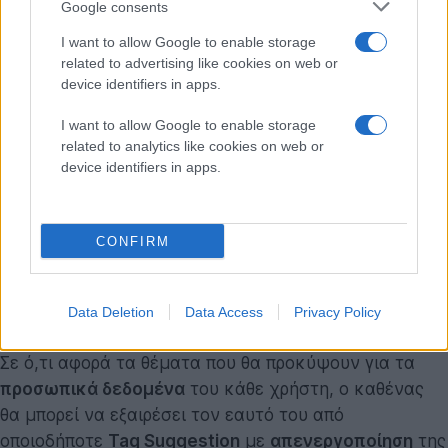
Google consents
I want to allow Google to enable storage
related to advertising like cookies on web or
device identifiers in apps.
I want to allow Google to enable storage
related to analytics like cookies on web or
device identifiers in apps.
Ο
Chris Cox
, αντιπρόεδρος του
Facebook
, αναφέρει
ότι οι προτάσεις θα εμφανίζονται
μόνο όταν ο
CONFIRM
αλγόριθμος αναγνώρισης είναι μεγάλης αξιοπιστίας
,
αλλά δεν θα αναφέρεται κάπου το ποσοστό
Data Deletion
Data Access
Privacy Policy
αξιοπιστίας.
Σε ό,τι αφορά τα θέματα που θα προκύψουν για τα
προσωπικά δεδομένα
του κάθε χρήστη, ο καθένας
θα μπορεί να εξαιρέσει τον εαυτό του από
οποιοδήποτε
Tag Suggestion
με
απενεργοποίηση
της