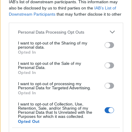
IAB’s list of downstream participants. This information may
στη συνέχεια θα προτείνει το αντίστοιχο
tag
.
also be disclosed by us to third parties on the
IAB’s List of
Downstream Participants
that may further disclose it to other
Όπως μπορείτε να δείτε, το
Facebook
προτείνει κάτω
third parties.
από τη φωτογραφία το όνομα και το μόνο που έχει να
Please note that this website/app uses one or more Google
Personal Data Processing Opt Outs
κάνει ο χρήστης είναι να επιλέξει το "
Save Tags
" για
services and may gather and store information including but
επικύρωση.
not limited to your visit or usage behaviour. You may click to
I want to opt-out of the Sharing of my
personal data.
grant or deny consent to Google and its third-party tags to
Opted In
use your data for below specified purposes in below Google
consent section.
I want to opt-out of the Sale of my
Personal Data.
Opted In
I want to opt-out of processing my
Personal Data for Targeted Advertising.
Opted In
I want to opt-out of Collection, Use,
Retention, Sale, and/or Sharing of my
Personal Data that Is Unrelated with the
Purposes for which it was collected.
Opted Out