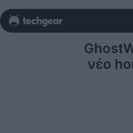
GhostWi
νέο ho