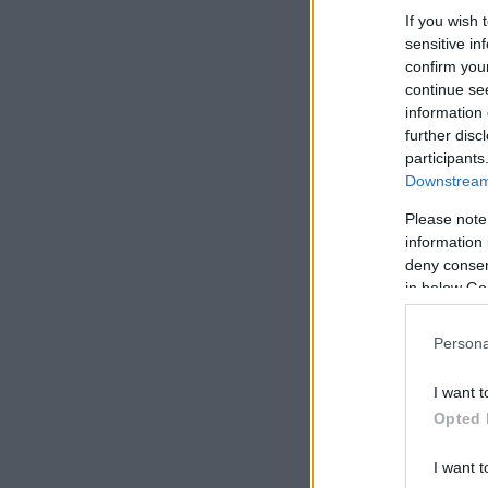
If you wish 
sensitive in
confirm you
continue se
information 
further disc
participants
Downstream 
Please note
information 
deny consent
in below Go
Persona
I want t
Opted 
I want t