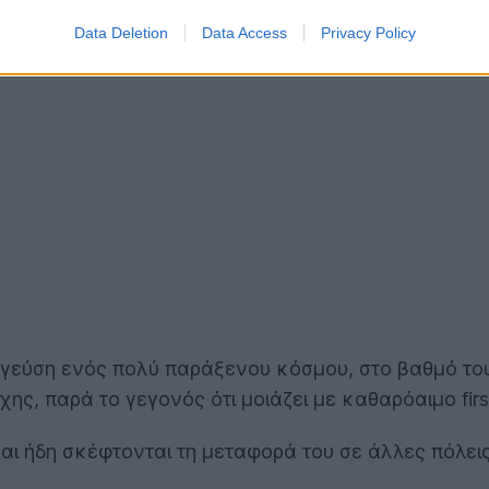
αγωνιστής καλείται να τα εντοπίσει χρησιμοποιώντα
Data Deletion
Data Access
Privacy Policy
μια γεύση ενός πολύ παράξενου κόσμου, στο βαθμό το
ης, παρά το γεγονός ότι μοιάζει με καθαρόαιμο firs
 και ήδη σκέφτονται τη μεταφορά του σε άλλες πόλε