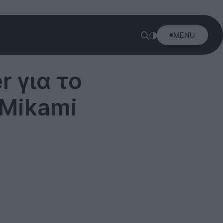
MENU
r για το
 Mikami