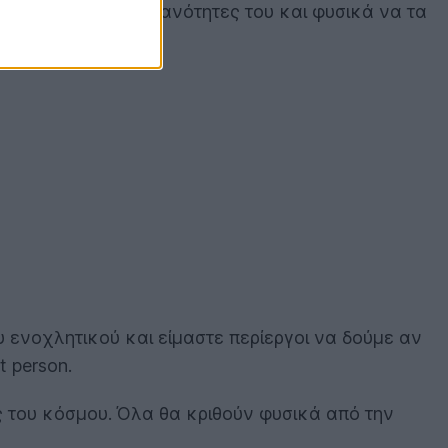
ς τις ιδιαίτερες ικανότητες του και φυσικά να τα
υ ενοχλητικού και είμαστε περίεργοι να δούμε αν
t person.
ις του κόσμου. Όλα θα κριθούν φυσικά από την