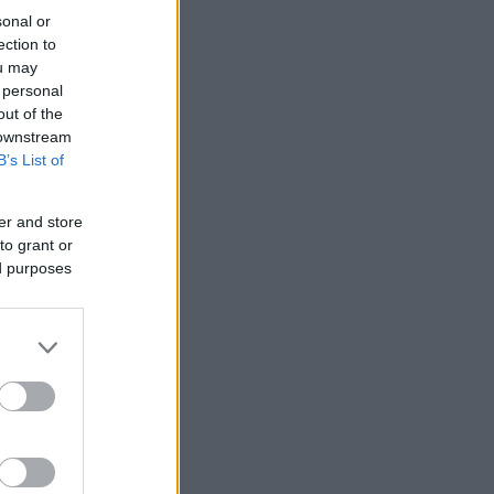
sonal or
ection to
ou may
 personal
out of the
 downstream
B’s List of
er and store
to grant or
ed purposes