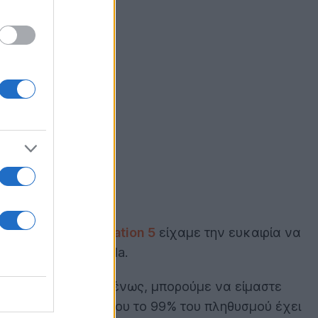
 Sony για το
PlayStation 5
είχαμε την ευκαιρία να
σει από τη Bethesda.
αι
Evil Within
, επομένως, μπορούμε να είμαστε
λλακτικό Τόκιο όπου το 99% του πληθυσμού έχει