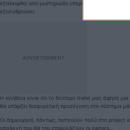
εξαλειφθεί από μυστηριώδη υπερφυσικά όντα. Ο πρωτ
εξολοθρεύσει.
Η αλήθεια είναι ότι το δεύτερο trailer μας άφησε 
θα υπάρξει διαφορετική προσέγγιση στο σύστημα μάχ
Οι δημιουργοί, πάντως, πιστεύουν πολύ στο project
υποδοχή που θα του επιφυλάξουν οι gamers…