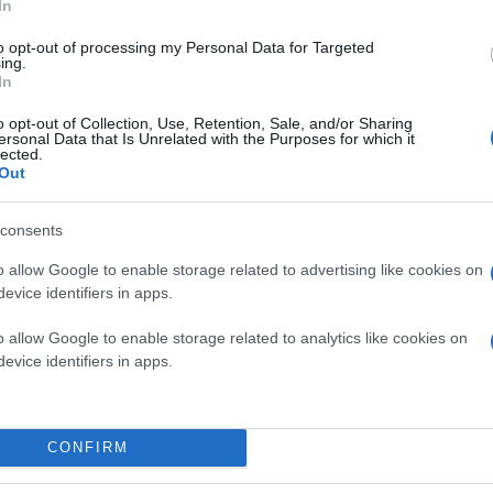
In
to opt-out of processing my Personal Data for Targeted
ing.
In
o opt-out of Collection, Use, Retention, Sale, and/or Sharing
ersonal Data that Is Unrelated with the Purposes for which it
lected.
Out
consents
o allow Google to enable storage related to advertising like cookies on
evice identifiers in apps.
o allow Google to enable storage related to analytics like cookies on
στο πλαίσιο της E3 2019, αλλά στην εκδήλωση της
evice identifiers in apps.
mi
και της Tango Gameworks, το οποίο θα κυκλοφορή
orror games από τη δουλειά του στα
Resident Evil
κ
CONFIRM
Wire: Tokyo
. Η υπόθεση λαμβάνει χώρα σε ένα ενα