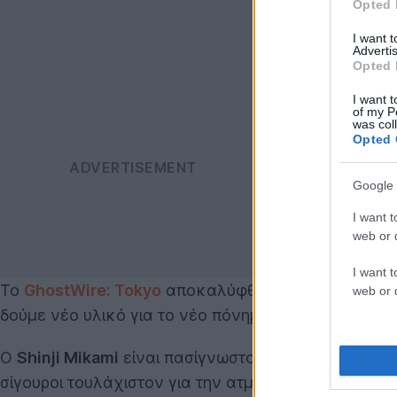
Opted 
I want 
Advertis
Opted 
I want t
of my P
was col
Opted 
Google 
I want t
web or d
I want t
Το
GhostWire: Tokyo
αποκαλύφθηκε επίσημα πέρυσι 
web or d
δούμε νέο υλικό για το νέο πόνημα του
Shinji Mika
Ο
Shinji Mikami
είναι πασίγνωστος στον χώρο των h
σίγουροι τουλάχιστον για την ατμόσφαιρα του
Ghost