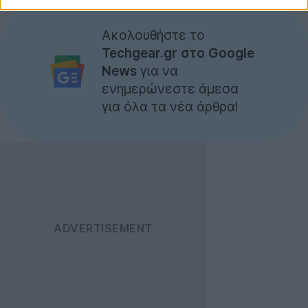
Ακολουθήστε το
Techgear.gr στο Google
News
για να
ενημερώνεστε άμεσα
για όλα τα νέα άρθρα!