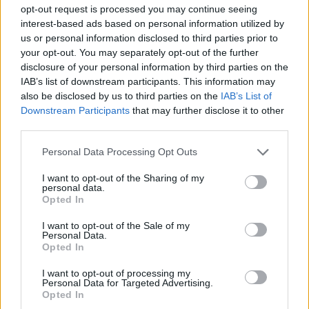
opt-out request is processed you may continue seeing
interest-based ads based on personal information utilized by
us or personal information disclosed to third parties prior to
your opt-out. You may separately opt-out of the further
disclosure of your personal information by third parties on the
IAB’s list of downstream participants. This information may
also be disclosed by us to third parties on the
IAB’s List of
Downstream Participants
that may further disclose it to other
third parties.
Please note that this website/app uses one or more Google
Personal Data Processing Opt Outs
services and may gather and store information including but
Παράλληλα, για πρώτη φορά υποστηρίζεται πλήρως ο
not limited to your visit or usage behaviour. You may click to
I want to opt-out of the Sharing of my
personal data.
Native Client (NaCl), όπερ σημαίνει ότι οι
grant or deny consent to Google and its third-party tags to
Opted In
use your data for below specified purposes in below Google
προγραμματιστές θα μπορούν να ενσωματώσουν
consent section.
I want to opt-out of the Sale of my
κώδικα C ή C++ στις εφαρμογές τους, οι οποίες θα
Personal Data.
μπορούν να εκμεταλλεύονται το hardware του
Opted In
υπολογιστή χωρίς να επηρρεάζουν το υπόλοιπο
I want to opt-out of processing my
λειτουργικό σύστημα.
Personal Data for Targeted Advertising.
Opted In