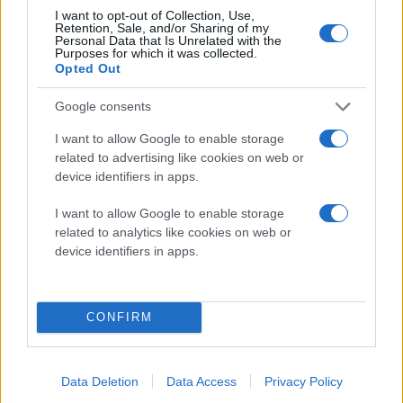
Αυτό σημαίνει ότι θα μπορούμε να "τρέχουμε" βαριές
I want to opt-out of Collection, Use,
Retention, Sale, and/or Sharing of my
εφαρμογές και παιχνίδια σε πλήρη ταχύτητα, χωρίς
Personal Data that Is Unrelated with the
κανένα πρόβλημα, απευθείας από τον Chrome 14,
Purposes for which it was collected.
Opted Out
αλλά αρχικά θα υποστηρίζονται μόνο εφαρμογές που
προέρχονται από το
Chrome Web Store
. Ωστόσο, η
Google consents
Google υπόσχεται επέκταση του Native Client
I want to allow Google to enable storage
γενικότερα. (Χαρακτηριστικό παράδειγμα η δωρεάν
related to advertising like cookies on web or
εφαρμογή
ScummVM
)
device identifiers in apps.
Τέλος, για πρώτη φορά υποστηρίζεται το Web Audio
I want to allow Google to enable storage
related to analytics like cookies on web or
API, το οποίο δίνει τη δυνατότητα στους
device identifiers in apps.
προγραμματιστές να βελτιώσουν σημαντικά τον ήχο
σε web εφαρμογές ή ακόμα και σε σελίδες HTML5.
CONFIRM
Όσοι έχετε εγκατεστημένο τον
Google Chrome
θα
δείτε αυτόματη αναβάθμιση. Διαφορετικά, μπορείτε
να τον κατεβάσετε από
εδώ
.
Data Deletion
Data Access
Privacy Policy
[πηγή
Google
]