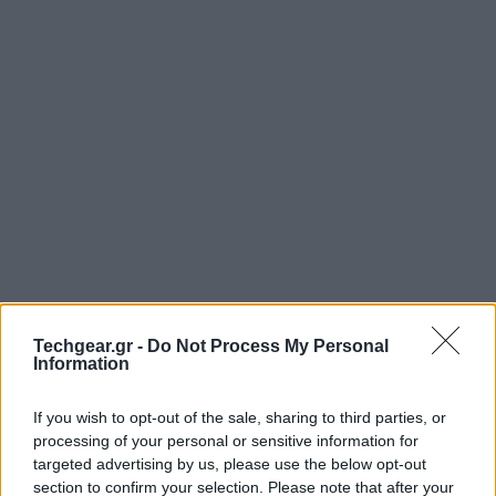
Η
Google
κυκλοφόρησε την τελική έκδοση του web
browser Chrome 14, η οποία είναι η πρώτη που
Techgear.gr -
Do Not Process My Personal
Information
υποστηρίζει τις νέες λειτουργίες του
OS X Lion
χωρίς
να αντιμετωπίζει προβλήματα, όπως το full-screen
If you wish to opt-out of the sale, sharing to third parties, or
mode ή τις "αόρατες" μπάρες πλοήγησης.
processing of your personal or sensitive information for
targeted advertising by us, please use the below opt-out
section to confirm your selection. Please note that after your