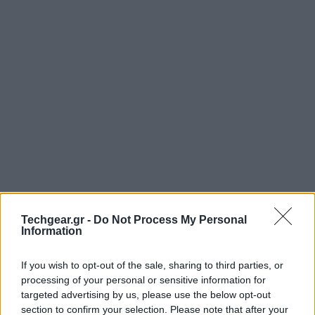
Όσοι χρησιμοποιείτε τον
Google Chrome
browser
Techgear.gr -
Do Not Process My Personal
Information
προφανώς έχετε συνηθίσει να πραγματοποιείτε
αναζητήσεις απευθείας από την address bar. Όμως,
If you wish to opt-out of the sale, sharing to third parties, or
εδώ και μερικές ώρες υπάρχουν αναφορές από
processing of your personal or sensitive information for
αρκετούς χρήστες (ανάμεσα τους κι εγώ) ότι μόλις
targeted advertising by us, please use the below opt-out
επιχειρήσουν μια αναζήτηση με τον προαναφερθέντα
section to confirm your selection. Please note that after your