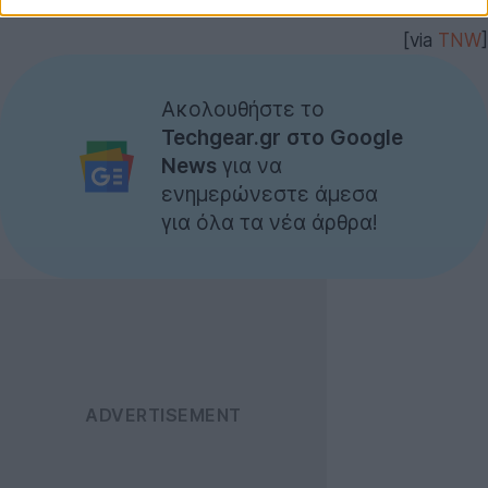
[via
TNW
]
Ακολουθήστε το
Techgear.gr στο Google
News
για να
ενημερώνεστε άμεσα
για όλα τα νέα άρθρα!