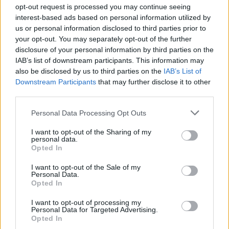
opt-out request is processed you may continue seeing
τρόπο οδηγούνται αυτόματα σε μια κενή σελίδα
interest-based ads based on personal information utilized by
(blank.html).
us or personal information disclosed to third parties prior to
your opt-out. You may separately opt-out of the further
disclosure of your personal information by third parties on the
IAB’s list of downstream participants. This information may
also be disclosed by us to third parties on the
IAB’s List of
Downstream Participants
that may further disclose it to other
third parties.
Please note that this website/app uses one or more Google
Personal Data Processing Opt Outs
services and may gather and store information including but
not limited to your visit or usage behaviour. You may click to
I want to opt-out of the Sharing of my
personal data.
grant or deny consent to Google and its third-party tags to
Opted In
use your data for below specified purposes in below Google
consent section.
I want to opt-out of the Sale of my
Προς το παρόν δεν υπάρχει επίσημη εξήγηση για ποιο
Personal Data.
Opted In
λόγο γίνεται αυτό, αλλά όσοι έχει παρατηρήσει το
πρόβλημα μπορείτε να ακολουθήσετε τα παρακάτω
I want to opt-out of processing my
Personal Data for Targeted Advertising.
πολύ απλά βήματα για να το επιδιορθώσετε:
Opted In