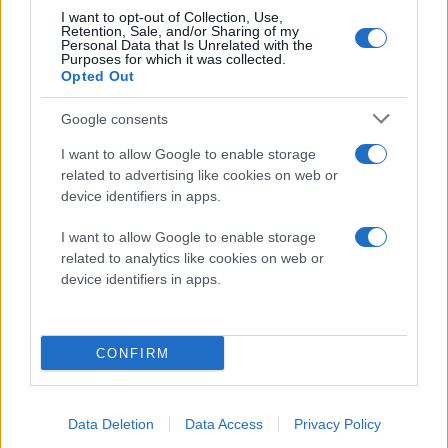
Πατήστε το κουμπί με το γαλλικό κλειδί (δεξιά από
I want to opt-out of Collection, Use,
Retention, Sale, and/or Sharing of my
την address bar) και επιλέξτε "Settings". Θα
Personal Data that Is Unrelated with the
Purposes for which it was collected.
μεταφερθείτε στις ρυθμίσεις για τον Google Chrome
Opted Out
και από εκεί πατήστε την επιλογή "Manage Search
Engines".
Google consents
I want to allow Google to enable storage
1. Δημιουργήστε μια εναλλακτική διεύθυνση
related to advertising like cookies on web or
αναζήτησης από τον τομέα "Other Search Engines",
device identifiers in apps.
ονομάστε την όπως επιθυμείτε, αλλά στο URL θα
I want to allow Google to enable storage
γράψετε "
https://www.google.com/search?q=%s
"
related to analytics like cookies on web or
device identifiers in apps.
2. Κάνετε τη νέα διεύθυνση αναζήτησης default, αλλά
να είστε σίγουροι ότι η παλιά διεύθυνση παραμένει ως
έχει.
CONFIRM
3. Μπορείτε να πραγματοποιείτε αναζητήσεις με
αυτόν τον τρόπο μέχρι να διορθωθεί το πρόβλημα,
Data Deletion
Data Access
Privacy Policy
χωρίς καν να επανεκκινήσετε τον browser.