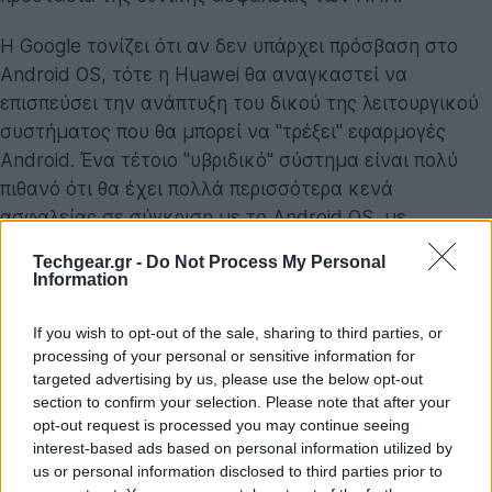
Η Google τονίζει ότι αν δεν υπάρχει πρόσβαση στο
Android OS, τότε η Huawei θα αναγκαστεί να
επισπεύσει την ανάπτυξη του δικού της λειτουργικού
συστήματος που θα μπορεί να "τρέξει" εφαρμογές
Android. Ένα τέτοιο "υβριδικό" σύστημα είναι πολύ
πιθανό ότι θα έχει πολλά περισσότερα κενά
ασφαλείας σε σύγκριση με το Android OS, με
αποτέλεσμα να είναι ευάλωτο σε επιθέσεις από
Techgear.gr -
Do Not Process My Personal
hackers και μακροπρόθεσμα να απειλήσει την εθνική
Information
ασφάλεια των ΗΠΑ.
If you wish to opt-out of the sale, sharing to third parties, or
processing of your personal or sensitive information for
targeted advertising by us, please use the below opt-out
section to confirm your selection. Please note that after your
opt-out request is processed you may continue seeing
interest-based ads based on personal information utilized by
us or personal information disclosed to third parties prior to