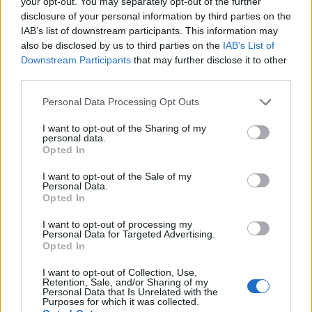
your opt-out. You may separately opt-out of the further
disclosure of your personal information by third parties on the
IAB’s list of downstream participants. This information may
also be disclosed by us to third parties on the
IAB’s List of
Downstream Participants
that may further disclose it to other
third parties.
Από τη μια πλευρά θα μπορούσε να πει κανείς ότι η
Please note that this website/app uses one or more Google
Personal Data Processing Opt Outs
Google δεν θέλει με τίποτα την εξάπλωση ενός νέου
services and may gather and store information including but
λειτουργικού συστήματος που θα υποστηρίζει τις
not limited to your visit or usage behaviour. You may click to
I want to opt-out of the Sharing of my
personal data.
εφαρμογές Android, δεδομένου ότι οι συσκευές της
grant or deny consent to Google and its third-party tags to
Opted In
use your data for below specified purposes in below Google
Huawei χρησιμοποιούνται από δεκάδες εκατομμύρια
consent section.
χρήστες σε όλο τον κόσμο. Από την άλλη, ως επίσημη
I want to opt-out of the Sale of my
Personal Data.
εξήγηση της στάσης της δηλώνει το παρακάτω:
Opted In
I want to opt-out of processing my
Όπως όλες οι άλλες Αμερικανικές
Personal Data for Targeted Advertising.
εταιρείες, επικοινωνούμε με το Υπουργείο
Opted In
Εμπορίου για να διασφαλίσουμε ότι
I want to opt-out of Collection, Use,
τηρούμε τις εντολές του. Ο κύριος στόχος
Retention, Sale, and/or Sharing of my
Personal Data that Is Unrelated with the
μας είναι να προστατεύσουμε τους
Purposes for which it was collected.