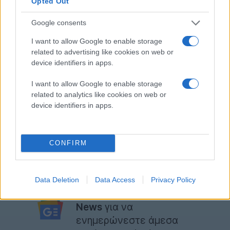
Opted Out
εκατομμύρια χρήστες των υπηρεσιών της
Google που έχουν στην κατοχή τους
Google consents
συσκευές της Huawei, τόσο στις ΗΠΑ, όσο
I want to allow Google to enable storage
και σε όλο τον κόσμο.
related to advertising like cookies on web or
Το έχουμε πει πολλές φορές, ας το πούμε άλλη μία.
device identifiers in apps.
Ένα ενδεχόμενο οριστικό μπλοκάρισμα της Huawei
δεν θα είναι καταστροφικό μόνο για την κινέζικη
I want to allow Google to enable storage
related to analytics like cookies on web or
εταιρεία, αλλά θα συνταράξει γενικότερα τον κόσμο
device identifiers in apps.
της τεχνολογίας και την πλειοψηφία των μεγάλων
εταιρειών.
CONFIRM
[
via
]
Ακολουθήστε το
Data Deletion
Data Access
Privacy Policy
Techgear.gr στο Google
News
για να
ενημερώνεστε άμεσα