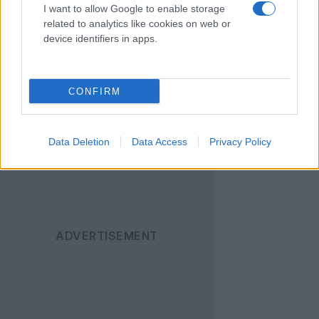
I want to allow Google to enable storage
related to analytics like cookies on web or
Ακολουθήστε το
device identifiers in apps.
Techgear.gr στο Google
News
για να
ενημερώνεστε άμεσα
CONFIRM
για όλα τα νέα άρθρα!
Data Deletion
Data Access
Privacy Policy