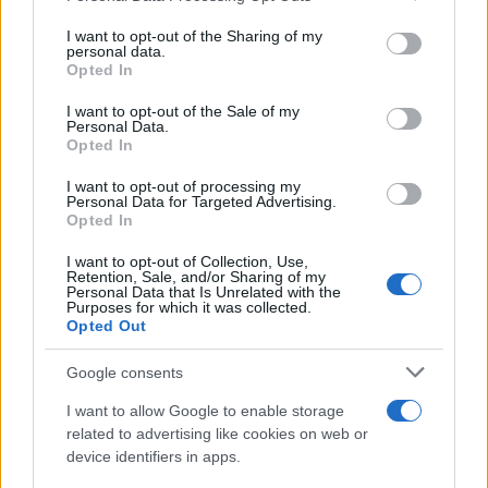
services and may gather and store information including but
not limited to your visit or usage behaviour. You may click to
I want to opt-out of the Sharing of my
personal data.
grant or deny consent to Google and its third-party tags to
Opted In
use your data for below specified purposes in below Google
consent section.
I want to opt-out of the Sale of my
Personal Data.
Opted In
I want to opt-out of processing my
Personal Data for Targeted Advertising.
Opted In
I want to opt-out of Collection, Use,
Retention, Sale, and/or Sharing of my
Personal Data that Is Unrelated with the
Αφού πραγματοποιήσετε την αναζήτηση της εικόνας
Purposes for which it was collected.
Opted Out
που σας ενδιαφέρει, επιλέγετε Search Tools->Any
Type->Animated και σας εμφανίζονται όλα τα
Google consents
σχετικά αποτελέσματα. Επιπλέον, στη μηχανή
I want to allow Google to enable storage
αναζήτησης προστέθηκε ένα ακόμα χρωματικό
related to advertising like cookies on web or
φίλτρο (διαφανές) που θα το βρείτε στο Any Colors-
device identifiers in apps.
>Transparent.