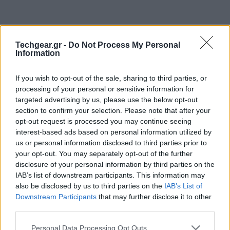
Techgear.gr -
Do Not Process My Personal
Information
If you wish to opt-out of the sale, sharing to third parties, or
processing of your personal or sensitive information for
targeted advertising by us, please use the below opt-out
section to confirm your selection. Please note that after your
opt-out request is processed you may continue seeing
interest-based ads based on personal information utilized by
us or personal information disclosed to third parties prior to
Μετά τη μηχανή αναζήτησης
Giphy
που έκανε
your opt-out. You may separately opt-out of the further
πρόσφατα την εμφάνιση της αποκλειστικά για την
disclosure of your personal information by third parties on the
αναζήτηση εικόνων GIF, η Google αποφάσισε να
IAB’s list of downstream participants. This information may
προσθέσει με τη σειρά της αντίστοιχο φίλτρο στη
also be disclosed by us to third parties on the
IAB’s List of
δημοφιλή μηχανή αναζήτησής της για την εύρεση
Downstream Participants
that may further disclose it to other
third parties.
animated εικόνων.
Please note that this website/app uses one or more Google
Personal Data Processing Opt Outs