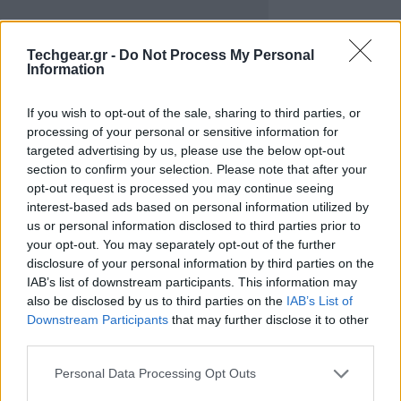
Techgear.gr -
Do Not Process My Personal
Information
If you wish to opt-out of the sale, sharing to third parties, or
processing of your personal or sensitive information for
targeted advertising by us, please use the below opt-out
section to confirm your selection. Please note that after your
opt-out request is processed you may continue seeing
interest-based ads based on personal information utilized by
us or personal information disclosed to third parties prior to
your opt-out. You may separately opt-out of the further
Στην περσινή διοργάνωση καταγράφηκαν
disclosure of your personal information by third parties on the
περισσότερες από 7.500 συμμετοχές από 90
IAB’s list of downstream participants. This information may
διαφορετικές χώρες, ενώ ο φετινός διαγωνισμός
also be disclosed by us to third parties on the
IAB’s List of
αναμένεται να έχει ακόμα μεγαλύτερη απήχηση,
Downstream Participants
that may further disclose it to other
third parties.
αφού η Google ανακοίνωσε ότι θα γίνονται δεκτά όχι
μόνο τα άγγλικα αλλά 13 διαφορετικές γλώσσες.
Please note that this website/app uses one or more Google
Personal Data Processing Opt Outs
services and may gather and store information including but