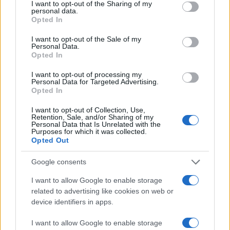
Όλες οι αιτήσεις θα περάσουν από κριτική επιτροπή
not limited to your visit or usage behaviour. You may click to
I want to opt-out of the Sharing of my
personal data.
grant or deny consent to Google and its third-party tags to
διεθνών καταξιωμένων επιστημόνων που καλύπτουν
Opted In
use your data for below specified purposes in below Google
ένα ευρύτατο φάσμα πεδίων όπως φυσική, βιολογία,
consent section.
I want to opt-out of the Sale of my
χημεία και πληροφορική. Από τις συμμετοχές θα
Personal Data.
Opted In
ξεχωρίσουν 90 φιναλίστ (30 από την Αμερική, 30 από
την Ασία και 30 από Ευρώπη, Μέση Ανατολή και
I want to opt-out of processing my
Personal Data for Targeted Advertising.
Αφρική), οι οποίοι και θα διεκδικήσουν τα μεγάλα
Opted In
βραβεία.
I want to opt-out of Collection, Use,
Retention, Sale, and/or Sharing of my
Οι τυχεροί νικητές θα κερδίουν υποτροφίες,
Personal Data that Is Unrelated with the
Purposes for which it was collected.
εκπαιδευτικά ταξίδια στα νησιά Galapagos και
Opted Out
επαγγελματικές προτάσεις από τον Ευρωπαϊκό
Οργανισμό Πυρηνικών Ερευνών (CERN).
Google consents
I want to allow Google to enable storage
Οι συμμετοχές θα γίνονται δεκτές μέχρι τις 30
related to advertising like cookies on web or
Μαρτίου· οι φιναλίστ θα ανακοινωθούν το Μάιο και οι
device identifiers in apps.
μεγάλοι νικητές στις 23 Ιουλίου. Για περισσότερες
I want to allow Google to enable storage
πληροφορίες ή αν θέλετε να λάβετε μέρος στο