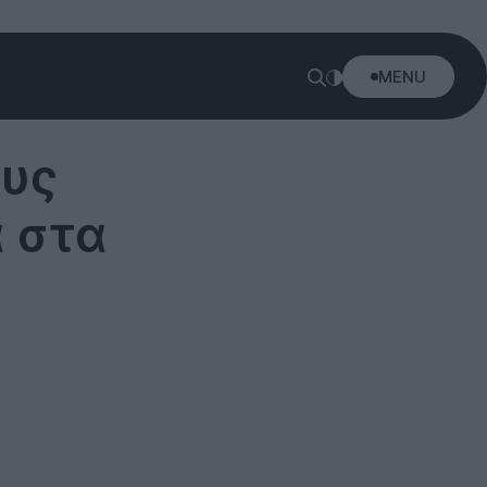
MENU
ους
 στα