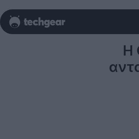
Η 
αντ