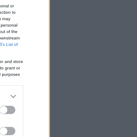
sonal or
ection to
ou may
 personal
out of the
 downstream
B’s List of
er and store
to grant or
ed purposes