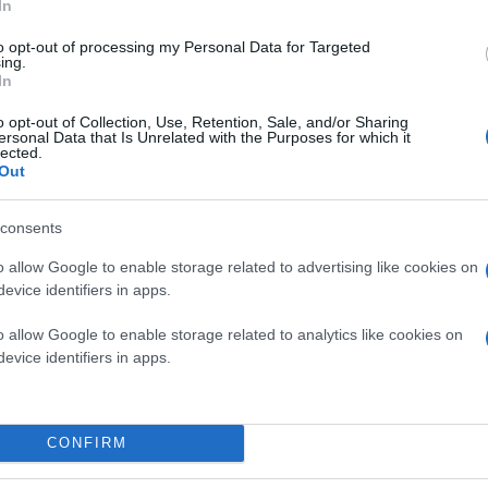
In
to opt-out of processing my Personal Data for Targeted
ing.
In
o opt-out of Collection, Use, Retention, Sale, and/or Sharing
ersonal Data that Is Unrelated with the Purposes for which it
lected.
Out
consents
o allow Google to enable storage related to advertising like cookies on
evice identifiers in apps.
o allow Google to enable storage related to analytics like cookies on
evice identifiers in apps.
ησης που οδηγούν σε ανταγωνιστές της, σε ό,τι αφ
CONFIRM