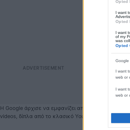
Opted 
I want 
Advertis
Opted 
I want t
of my P
was col
Opted 
Google 
I want t
web or d
I want t
web or d
Η Google άρχισε να εμφανίζει αποτελέσματα αναζήτ
videos, δίπλα από το κλασικό YouTube video-link.