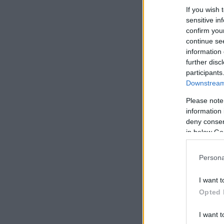
If you wish 
sensitive in
confirm you
continue se
information 
further disc
participants
Downstream 
Please note
information 
deny consent
in below Go
Persona
I want t
Opted 
I want t