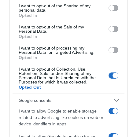
not limited to your visit or usage behaviour. You may click to
I want to opt-out of the Sharing of my
personal data.
grant or deny consent to Google and its third-party tags to
Ειδικά για τα πιστοποιητικά εμβολιασμού η εταιρεία
Opted In
use your data for below specified purposes in below Google
αναφέρει πως ο χρήστης θα μπορεί να επιλέξει να
consent section.
I want to opt-out of the Sale of my
αποθηκεύονται μόνο τοπικά στη συσκευή που
Personal Data.
χρησιμοποιούν (δεν θα συγχρονίζονται με τον
Opted In
λογαριασμό του χρήστη), ενώ για τα διπλώματα
I want to opt-out of processing my
οδήγησης και τις ψηφιακές ταυτότητες θα υπάρχει
Personal Data for Targeted Advertising.
Opted In
σχετική προεργασία και συνεργασία με τις κατά
τόπους κυβερνήσεις.
I want to opt-out of Collection, Use,
Retention, Sale, and/or Sharing of my
Personal Data that Is Unrelated with the
Purposes for which it was collected.
Opted Out
Google consents
I want to allow Google to enable storage
related to advertising like cookies on web or
device identifiers in apps.
I want to allow Google to enable storage