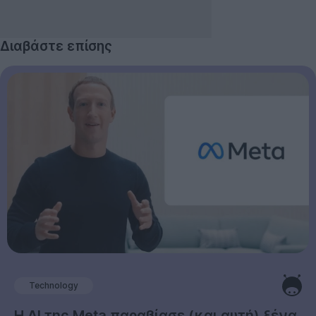
Διαβάστε επίσης
Technology
Η AI της Meta παραβίασε (και αυτή) ξένα