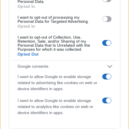
Personal Data.
Opted In
I want to opt-out of processing my
Personal Data for Targeted Advertising.
Opted In
I want to opt-out of Collection, Use,
Retention, Sale, and/or Sharing of my
Personal Data that Is Unrelated with the
Purposes for which it was collected.
Η δεύτερη υπηρεσία, i-memorial, έρχεται να
Opted Out
συμπληρώσει την πρώτη μιας και απευθύνεται σε
...ζωντανούς! Οι τελευταίοι έχουν την "ευκαιρία" να
Google consents
οργανώσουν τις εικονικές κηδείες τους, έτσι ώστε
I want to allow Google to enable storage
όταν έρθει εκείνη, η ώρα οι φίλοι και οι συγγενείς
related to advertising like cookies on web or
τους να γνωρίζουν ακριβώς τι πρέπει να κάνουν.
device identifiers in apps.
I want to allow Google to enable storage
Συγκεκριμένα, οι χρήστες έχουν την ευκαιρία να
related to analytics like cookies on web or
ετοιμάσουν αποχαιρετιστήρια video προβάλλοντας
device identifiers in apps.
την ιστορία της ζωής τους, να αφήσουν προσωπικά
μηνύματα στους αγαπημένους τους (τα οποία