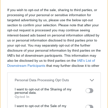
γνωστοί τους, να ανάβουν κεριά και να αφήνουν
λουλούδια. Σύμφωνα, μάλιστα με την εταιρεία,
If you wish to opt-out of the sale, sharing to third parties, or
σεβόμενη τη μνήμη των αποθανόντων δε θα πουλάει
processing of your personal or sensitive information for
targeted advertising by us, please use the below opt-out
εικονικά αγαθά ενώ από την ιστοσελίδα θα
section to confirm your selection. Please note that after your
απουσιάζουν και οι διαφημίσεις.
opt-out request is processed you may continue seeing
interest-based ads based on personal information utilized by
us or personal information disclosed to third parties prior to
your opt-out. You may separately opt-out of the further
disclosure of your personal information by third parties on the
IAB’s list of downstream participants. This information may
also be disclosed by us to third parties on the
IAB’s List of
Downstream Participants
that may further disclose it to other
third parties.
Please note that this website/app uses one or more Google
Personal Data Processing Opt Outs
services and may gather and store information including but
not limited to your visit or usage behaviour. You may click to
I want to opt-out of the Sharing of my
personal data.
grant or deny consent to Google and its third-party tags to
Opted In
use your data for below specified purposes in below Google
consent section.
I want to opt-out of the Sale of my