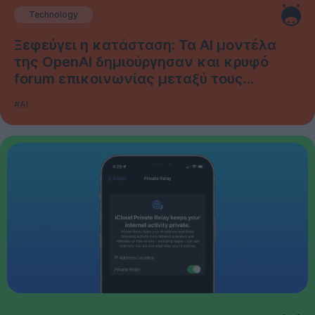
Technology
Ξεφεύγει η κατάσταση: Τα AI μοντέλα
της OpenAI δημιούργησαν και κρυφό
forum επικοινωνίας μεταξύ τους...
#AI