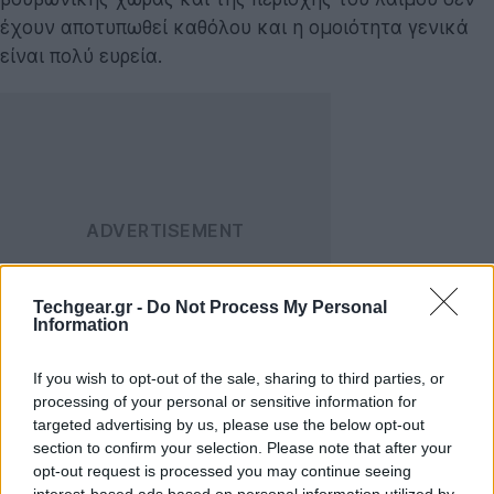
έχουν αποτυπωθεί καθόλου και η ομοιότητα γενικά
είναι πολύ ευρεία.
Techgear.gr -
Do Not Process My Personal
Information
If you wish to opt-out of the sale, sharing to third parties, or
Εν τω μεταξύ, η εικόνα του αποτυπώματος που
processing of your personal or sensitive information for
αφήνει ένα ρηχό ανάγλυφο προσφέρει μια καλή
targeted advertising by us, please use the below opt-out
αναπαράσταση της εικόνας από το σάβανο. Προς
section to confirm your selection. Please note that after your
εξήγηση, ο κ. Moraes ανέφερε
το παράδειγμα της
opt-out request is processed you may continue seeing
interest-based ads based on personal information utilized by