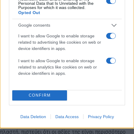
ακόμη και ύφασμα και τυλίγοντάς το
Personal Data that Is Unrelated with the
Purposes for which it was collected.
γύρω από το πρόσωπό σας. Στη συνέχεια,
Opted Out
βγάλτε το ύφασμα, απλώστε το σε μια
Google consents
επίπεδη επιφάνεια και δείτε την εικόνα
που προκύπτει. Αυτή η παραμόρφωση είναι
I want to allow Google to enable storage
γνωστή ως το φαινόμενο της «μάσκας του
related to advertising like cookies on web or
device identifiers in apps.
Αγαμέμνονα», καθώς μοιάζει με αυτό το
αρχαίο τεχνούργημα.
I want to allow Google to enable storage
related to analytics like cookies on web or
Ο κ.
Moraes
είναι γνωστός για την εγκληματολογική
device identifiers in apps.
ανακατασκευή των προσώπων ιστορικών
προσωπικοτήτων από τα κρανία τους. Ο ίδιος
αμφιβάλλει αν το σάβανο άγγιξε ποτέ το σώμα του
CONFIRM
Ιησού
. «
Νομίζω ότι η πιθανότητα να έχει συμβεί κάτι
τέτοιο είναι πολύ μικρή
».
Data Deletion
Data Access
Privacy Policy
Αν και διστάζει να απορρίψει την Ιερά Σινδόνη ως
πλαστή, πιστεύει ότι οι αξίες της είναι περισσότερο