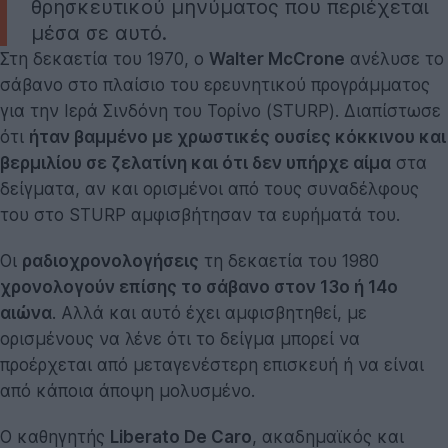
θρησκευτικού μηνύματος που περιέχεται
μέσα σε αυτό.
Στη δεκαετία του 1970, ο
Walter McCrone
ανέλυσε το
σάβανο στο πλαίσιο του ερευνητικού προγράμματος
για την Ιερά Σινδόνη του Τορίνο (STURP). Διαπίστωσε
ότι
ήταν βαμμένο με χρωστικές ουσίες κόκκινου και
βερμιλίου σε ζελατίνη και ότι δεν υπήρχε αίμα
στα
δείγματα, αν και ορισμένοι από τους συναδέλφους
του στο STURP αμφισβήτησαν τα ευρήματά του.
Οι
ραδιοχρονολογήσεις
τη δεκαετία του 1980
χρονολογούν επίσης το σάβανο στον 13ο ή 14ο
αιώνα
. Αλλά και αυτό έχει αμφισβητηθεί, με
ορισμένους να λένε ότι το δείγμα μπορεί να
προέρχεται από μεταγενέστερη επισκευή ή να είναι
από κάποια άποψη μολυσμένο.
Ο καθηγητής
Liberato De Caro
, ακαδημαϊκός και