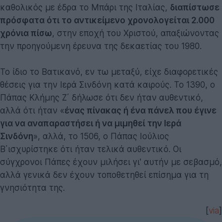
καθολικός με έδρα το Μπάρι της Ιταλίας,
διαπίστωσε
πρόσφατα ότι το αντικείμενο χρονολογείται 2.000
χρόνια πίσω
, στην εποχή του Χριστού, απαξιώνοντας
την προηγούμενη έρευνα της δεκαετίας του 1980.
Το ίδιο το Βατικανό, εν τω μεταξύ, είχε διαφορετικές
θέσεις για την Ιερά Σινδόνη κατά καιρούς. Το 1390, ο
Πάπας Κλήμης Ζ΄ δήλωσε ότι δεν ήταν αυθεντικό,
αλλά ότι ήταν «
ένας πίνακας ή ένα πάνελ που έγινε
για να αναπαραστήσει ή να μιμηθεί την Ιερά
Σινδόνη
», αλλά, το 1506, ο Πάπας Ιούλιος
Β΄ισχυρίστηκε ότι ήταν τελικά αυθεντικό. Οι
σύγχρονοι Πάπες έχουν μιλήσει γι' αυτήν με σεβασμό,
αλλά γενικά δεν έχουν τοποθετηθεί επίσημα για τη
γνησιότητα της.
[
via
]