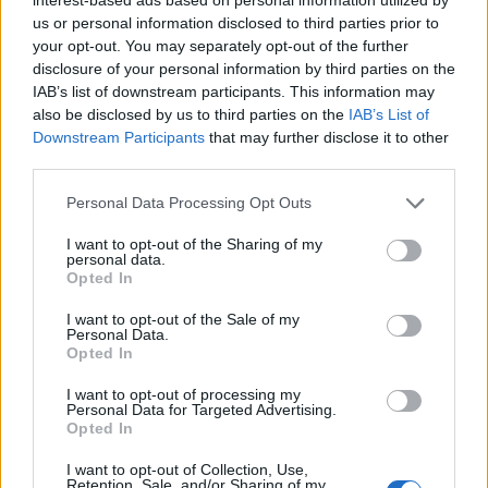
μάσκας του Αγαμέμνονα
, μιας χρυσής μάσκας
us or personal information disclosed to third parties prior to
θανάτου που υποτίθεται ότι έχει χυτευθεί από το
your opt-out. You may separately opt-out of the further
πρόσωπο του αρχαίου Μυκηναίου βασιλιά. Φαίνεται
disclosure of your personal information by third parties on the
πολύ φαρδύ για ανθρώπινο πρόσωπο, αλλά ο κ.
IAB’s list of downstream participants. This information may
also be disclosed by us to third parties on the
IAB’s List of
Moraes δήλωσε ότι αυτό ήταν στην πραγματικότητα
Downstream Participants
that may further disclose it to other
μια φυσιολογική παραμόρφωση
.
third parties.
Εδώ και αιώνες, οι πιστοί συρρέουν στο Τορίνο για να
Please note that this website/app uses one or more Google
Personal Data Processing Opt Outs
services and may gather and store information including but
βρεθούν μπροστά στο διάσημο σάβανο. Το λινό
not limited to your visit or usage behaviour. You may click to
I want to opt-out of the Sharing of my
ύφασμα φέρει μια αμυδρή εικόνα του μπροστινού και
personal data.
grant or deny consent to Google and its third-party tags to
Opted In
του πίσω μέρους ενός ανθρώπου, που πολλοί
use your data for below specified purposes in below Google
πιστεύουν ότι απεικονίζει τον Ιησού Χριστό.
consent section.
I want to opt-out of the Sale of my
Personal Data.
Opted In
Κάθε προσεκτικός ενήλικας μπορεί να το
ελέγξει και στο σπίτι του. Για παράδειγμα,
I want to opt-out of processing my
Personal Data for Targeted Advertising.
βάφοντας το πρόσωπό σας με κάποιο
Opted In
χρωματισμένο υγρό, χρησιμοποιώντας μια
μεγάλη χαρτοπετσέτα ή χαρτομάντιλο ή
I want to opt-out of Collection, Use,
Retention, Sale, and/or Sharing of my