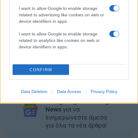
εποχών για κάποια εφαρμογή του iOS. Από την άλλη,
I want to allow Google to enable storage
η τιμή της εφαρμογής είναι
€4.99
για iPhone/iPod
related to advertising like cookies on web or
Touch/iPad, το οποίο δικαιολογεί κατά ένα μέρος τον
device identifiers in apps.
μεγάλο τζίρο.
I want to allow Google to enable storage
related to analytics like cookies on web or
Να τονίσουμε ότι το
Infinity Blade
είναι το πρώτο
device identifiers in apps.
παιχνίδι για iOS που βασίζεται στη
μηχανή γραφικών
του
Unreal
, και αναμένεται να ακολουθήσουν κι
άλλα.
CONFIRM
[πηγή
Appmodo
]
Data Deletion
Data Access
Privacy Policy
Ακολουθήστε το
Techgear.gr στο Google
News
για να
ενημερώνεστε άμεσα
για όλα τα νέα άρθρα!