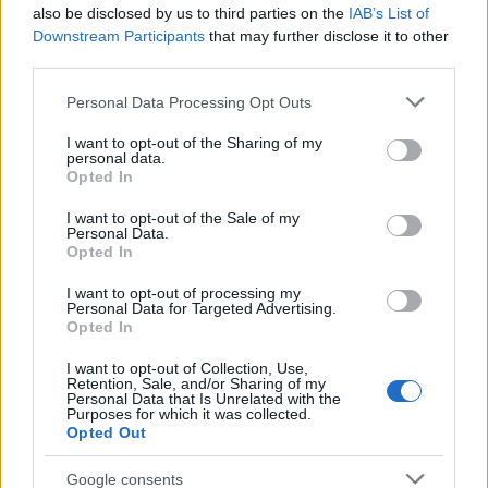
also be disclosed by us to third parties on the
IAB’s List of
Downstream Participants
that may further disclose it to other
third parties.
Please note that this website/app uses one or more Google
Personal Data Processing Opt Outs
services and may gather and store information including but
not limited to your visit or usage behaviour. You may click to
I want to opt-out of the Sharing of my
personal data.
grant or deny consent to Google and its third-party tags to
Opted In
use your data for below specified purposes in below Google
consent section.
I want to opt-out of the Sale of my
Personal Data.
Ο λόγος γίνεται για το
Infinity Blade
της
Epic Games
,
Opted In
το οποίο μέσα σε 4 ημέρες κυκλοφορίας απέφερε
I want to opt-out of processing my
έσοδα €
1.35 εκατομμύρια
! Το πολυαναμενόμενο
Personal Data for Targeted Advertising.
Opted In
παιχνίδι κυκλοφόρησε στις 9 Δεκεμβρίου και
σύμφωνα με τα στοιχεία από το
Apple Game Center
,
I want to opt-out of Collection, Use,
Retention, Sale, and/or Sharing of my
μέχρι τις 13 Δεκεμβρίου
271.000
διαφορετικοί
Personal Data that Is Unrelated with the
Purposes for which it was collected.
χρήστες είχαν ασχοληθεί μαζί του.
Opted Out
Ο
ρυθμός πώλησης
είναι ο γρηγορότερος όλων των
Google consents