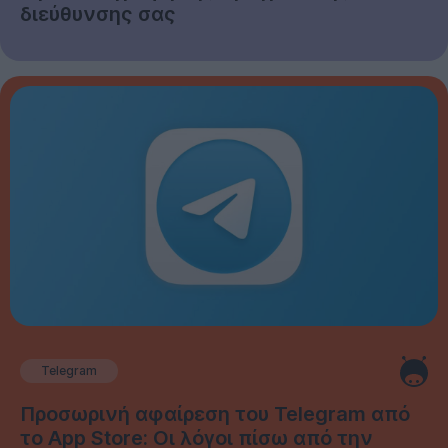
διεύθυνσης σας
Telegram
Προσωρινή αφαίρεση του Telegram από
το App Store: Οι λόγοι πίσω από την