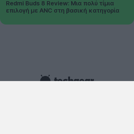
Redmi Buds 8 Review: Μια πολύ τίμια
επιλογή με ANC στη βασική κατηγορία
Copyright © techgear 2026
Created with
By Darkpony