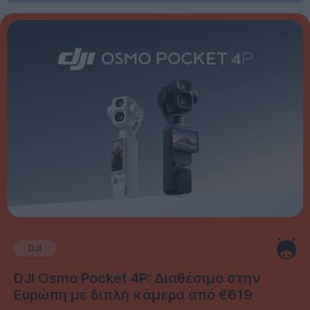
DJI
DJI Osmo Pocket 4P: Διαθέσιμο στην
Ευρώπη με διπλή κάμερα από €619