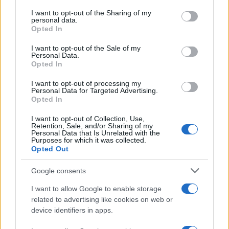
services and may gather and store information including but
not limited to your visit or usage behaviour. You may click to
I want to opt-out of the Sharing of my
personal data.
grant or deny consent to Google and its third-party tags to
Opted In
use your data for below specified purposes in below Google
consent section.
I want to opt-out of the Sale of my
Personal Data.
Opted In
I want to opt-out of processing my
Personal Data for Targeted Advertising.
Opted In
I want to opt-out of Collection, Use,
Retention, Sale, and/or Sharing of my
Personal Data that Is Unrelated with the
Purposes for which it was collected.
Opted Out
Ο χρήστης μετακινεί πολύ απλά τον κέρσορα με τις
κινήσεις του δαχτύλου του, ενώ κάθε φορά που θέλει
Google consents
να κάνει αριστερό και δεξί κλικ πιέζει τα αντίστοιχα
I want to allow Google to enable storage
κουμπιά (που βρίσκονται στο δείκτη) με τον
related to advertising like cookies on web or
αντίχειρα του. Το ποντίκι διαθέτει επιπλέον κουμπί
device identifiers in apps.
'Pause' για να μη χρειάζεται να βγαίνει από το χέρι