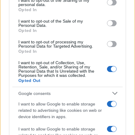
not limited to your visit or usage behaviour. You may click to
I want to opt-out of the Sharing of my
ενδιαφέρεστε μπορείτε να ρίξετε μια ματιά
εδώ
.
personal data.
grant or deny consent to Google and its third-party tags to
Opted In
use your data for below specified purposes in below Google
consent section.
I want to opt-out of the Sale of my
Personal Data.
Opted In
I want to opt-out of processing my
Personal Data for Targeted Advertising.
Opted In
I want to opt-out of Collection, Use,
Retention, Sale, and/or Sharing of my
Personal Data that Is Unrelated with the
Purposes for which it was collected.
Opted Out
Google consents
I want to allow Google to enable storage
related to advertising like cookies on web or
device identifiers in apps.
I want to allow Google to enable storage