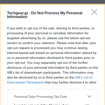
Techgear.gr -
Do Not Process My Personal
Information
If you wish to opt-out of the sale, sharing to third parties, or
processing of your personal or sensitive information for
targeted advertising by us, please use the below opt-out
section to confirm your selection. Please note that after your
opt-out request is processed you may continue seeing
interest-based ads based on personal information utilized by
us or personal information disclosed to third parties prior to
your opt-out. You may separately opt-out of the further
disclosure of your personal information by third parties on the
Το πρώτο από αυτά ονομάζεται
Elevation Dock
και
IAB’s list of downstream participants. This information may
αποτελεί ένα απλό, όμορφο και λειτουργικό dock για
also be disclosed by us to third parties on the
IAB’s List of
το
iPhone
κατασκευασμένο από αλουμίνιο. Aυτή τη
Downstream Participants
that may further disclose it to other
third parties.
στιγμή έχει συγκεντρώσει το ποσό του $1.117.982
(υπολείπονται άλλες 32 ώρες) τη στιγμή που ο
Please note that this website/app uses one or more Google
Personal Data Processing Opt Outs
services and may gather and store information including but
αρχικός στόχος ήταν μόλις $75.000 . Αν