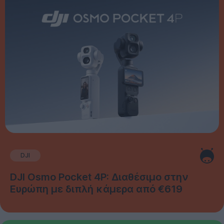
DJI
DJI Osmo Pocket 4P: Διαθέσιμο στην
Ευρώπη με διπλή κάμερα από €619