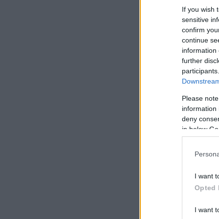
If you wish 
sensitive in
confirm you
continue se
information 
further disc
participants
Downstream 
Please note
information 
deny consent
in below Go
Persona
I want t
Opted 
I want t