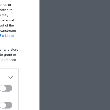
sonal or
ection to
ou may
 personal
out of the
 downstream
B’s List of
er and store
to grant or
ed purposes