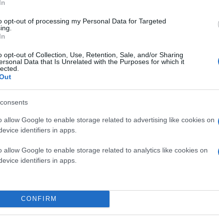
In
to opt-out of processing my Personal Data for Targeted
ing.
In
o opt-out of Collection, Use, Retention, Sale, and/or Sharing
ersonal Data that Is Unrelated with the Purposes for which it
lected.
Out
consents
o allow Google to enable storage related to advertising like cookies on
evice identifiers in apps.
o allow Google to enable storage related to analytics like cookies on
evice identifiers in apps.
CONFIRM
εξαναγκάζονται μετά από
απόφαση
ομοσπονδιακο