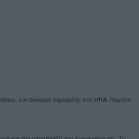
αια, και ιδιαίτερα δημοφιλής στις
ΗΠΑ
. Παρόλα
μή και την υποστήριξη του λογισμικού της. Το