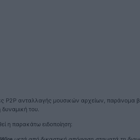
ίες P2P ανταλλαγής μουσικών αρχείων, παράνομα βέβ
 δυναμική του.
θεί η παρακάτω ειδοποίηση:
Wire
μετά από δικαστική απόφαση σταματά τη διανο