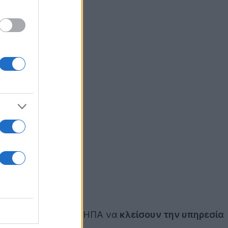
ύ
δικαστηρίου
των ΗΠΑ να
κλείσουν την υπηρεσία