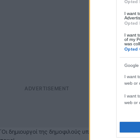
Opted 
I want 
Advertis
Opted 
I want t
of my P
was col
Opted 
Google 
I want t
web or d
I want t
web or d
΄Οι δημιουργοί της δημοφιλούς υπηρεσίας
LimeWire