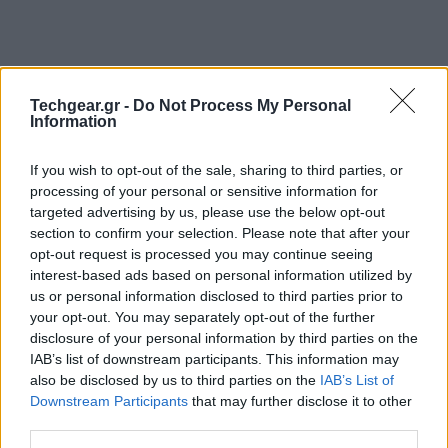
Techgear.gr -
Do Not Process My Personal
Information
If you wish to opt-out of the sale, sharing to third parties, or
Περισσότερες από 90.000 WordPress ιστοσελίδες
processing of your personal or sensitive information for
έχουν δεχτεί brute-force attack το τελευταίο
targeted advertising by us, please use the below opt-out
section to confirm your selection. Please note that after your
διάστημα με σκοπό την απόκτηση πρόσβασης στους
opt-out request is processed you may continue seeing
λογαριασμούς των διαχειριστών τους κάνοντας
interest-based ads based on personal information utilized by
χρήση του username 'admin' και δοκιμάζοντας
us or personal information disclosed to third parties prior to
πολλαπλά passwords.
your opt-out. You may separately opt-out of the further
disclosure of your personal information by third parties on the
IAB’s list of downstream participants. This information may
also be disclosed by us to third parties on the
IAB’s List of
Downstream Participants
that may further disclose it to other
third parties.