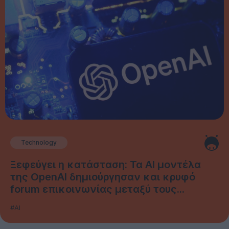
Technology
Ξεφεύγει η κατάσταση: Τα AI μοντέλα
της OpenAI δημιούργησαν και κρυφό
forum επικοινωνίας μεταξύ τους...
#AI