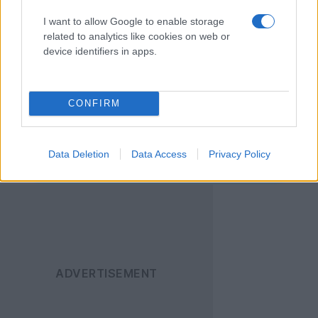
I want to allow Google to enable storage
[via
TheNextWeb
]
related to analytics like cookies on web or
device identifiers in apps.
Ακολουθήστε το
Techgear.gr στο Google
CONFIRM
News
για να
ενημερώνεστε άμεσα
για όλα τα νέα άρθρα!
Data Deletion
Data Access
Privacy Policy