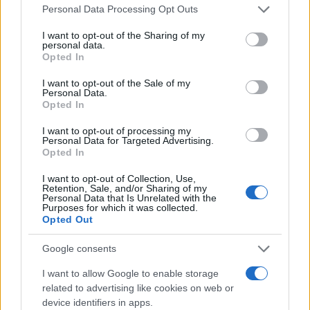
Please note that this website/app uses one or more Google
Personal Data Processing Opt Outs
services and may gather and store information including but
not limited to your visit or usage behaviour. You may click to
I want to opt-out of the Sharing of my
personal data.
grant or deny consent to Google and its third-party tags to
Opted In
use your data for below specified purposes in below Google
consent section.
I want to opt-out of the Sale of my
Personal Data.
Opted In
Δύο δημοφιλείς πάροχοι φιλοξενίας ιστοσελίδων στο
Διαδίκτυο, οι CloudFlare και HostGator, κάνουν λόγο
I want to opt-out of processing my
Personal Data for Targeted Advertising.
για μια τεράστια επίθεση (τριπλάσια από τις
Opted In
συνηθισμένες) που έχει πάρει παγκόσμιες διαστάσεις
I want to opt-out of Collection, Use,
και αναφέρουν ότι έχουν μπλοκαρει περισσότερα από
Retention, Sale, and/or Sharing of my
Personal Data that Is Unrelated with the
60 εκατομμύρια requests μέσα στις τελευταίες ώρες.
Purposes for which it was collected.
Opted Out
Σύμφωνα με τον ερευνητή ασφαλείας Brian Krebs, οι
Google consents
επιθέσεις προέρχονται από botnet αποτελούμενο από
100.000 περίπου υπολογιστές και όχι από servers, τα
I want to allow Google to enable storage
αίτια τους όμως δεν έχουν αποσαφηνιστεί για την
related to advertising like cookies on web or
device identifiers in apps.
ώρα.