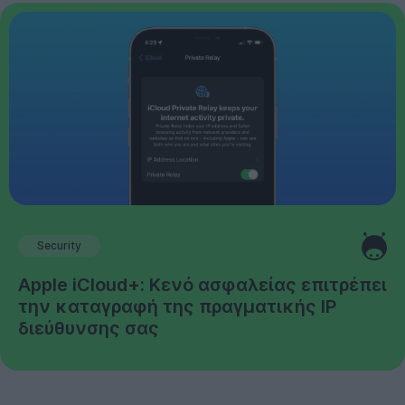
Security
Apple iCloud+: Κενό ασφαλείας επιτρέπει
την καταγραφή της πραγματικής IP
διεύθυνσης σας