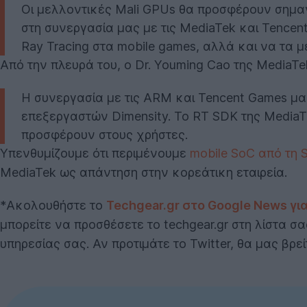
Οι μελλοντικές Mali GPUs θα προσφέρουν σημαντ
στη συνεργασία μας με τις MediaTek και Tence
Ray Tracing στα mobile games, αλλά και να τα
Από την πλευρά του, ο Dr. Youming Cao της MediaTe
Η συνεργασία με τις ARM και Tencent Games μα
επεξεργαστών Dimensity. Το RT SDK της MediaTe
προσφέρουν στους χρήστες.
Υπενθυμίζουμε ότι περιμένουμε
mobile SoC από τη
MediaTek ως απάντηση στην κορεάτικη εταιρεία.
*Ακολουθήστε το
Techgear.gr σ
το Google News γι
μπορείτε να προσθέσετε το techgear.gr στη λίστα σ
υπηρεσίας σας. Αν προτιμάτε το Twitter, θα μας βρε