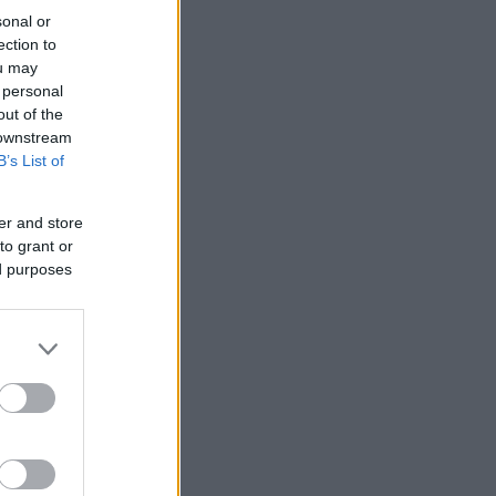
sonal or
ection to
ou may
 personal
out of the
 downstream
B’s List of
er and store
to grant or
ed purposes