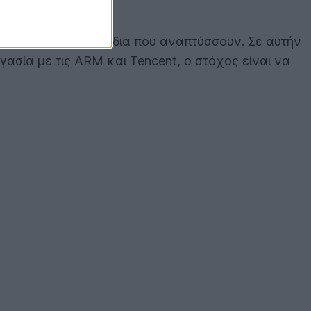
 φωτισμό στα παιχνίδια που αναπτύσσουν. Σε αυτήν
ασία με τις ARM και Tencent, ο στόχος είναι να