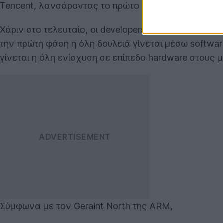
Tencent, λανσάροντας το πρώτο πακέτο εργαλείων
Χάριν στο τελευταίο, οι developers θα έχουν τη δυ
την πρώτη φάση η όλη δουλειά γίνεται μέσω softwa
γίνεται η όλη ενίσχυση σε επίπεδο hardware στους 
Σύμφωνα με τον Geraint North της ARM,