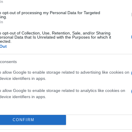
In
to opt-out of processing my Personal Data for Targeted
ing.
In
o opt-out of Collection, Use, Retention, Sale, and/or Sharing
ersonal Data that Is Unrelated with the Purposes for which it
lected.
Out
consents
o allow Google to enable storage related to advertising like cookies on
evice identifiers in apps.
o allow Google to enable storage related to analytics like cookies on
evice identifiers in apps.
ς ρυθμούς και η εταιρεία όχι μόνο δεν είναι διατεθ
ι να ανταγωνιστεί στα ίσια τις παραδοσιακές δυνά
CONFIRM
ό επιθυμεί να φέρει την
τεχνολογία Ray Tracing
στι