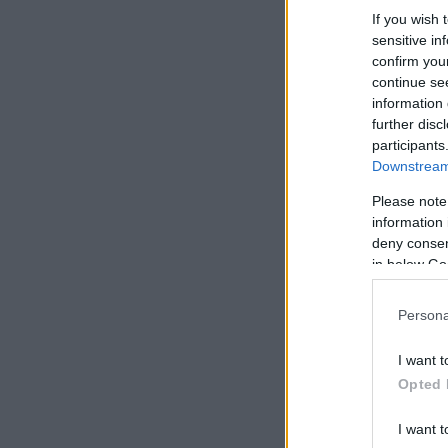
If you wish 
sensitive in
confirm you
continue se
information 
further disc
participants
Downstream 
Please note
information 
deny consent
in below Go
Persona
I want t
Opted 
I want t