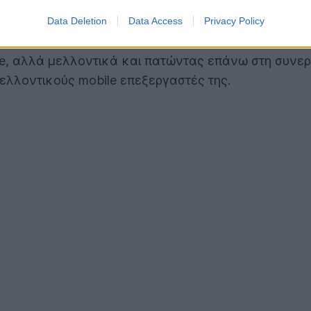
 RT SDK.
Data Deletion
Data Access
Privacy Policy
νατότητα να ενισχύσουν με πιο ρεαλιστικό τρόπο τον
re, αλλά μελλοντικά και πατώντας επάνω στη συνεργ
μελλοντικούς mobile επεξεργαστές της.