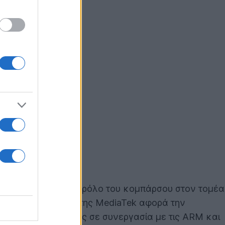
ειμένη να παίξει τον ρόλο του κομπάρσου στον τομέα
μεις. Το νέο βήμα της MediaTek αφορά την
ς φορητές συσκευές σε συνεργασία με τις ARM και