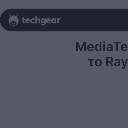
MediaTe
το Ray