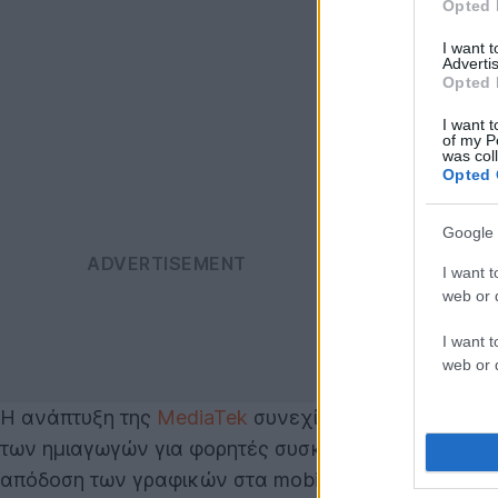
Opted 
I want 
Advertis
Opted 
I want t
of my P
was col
Opted 
Google 
I want t
web or d
I want t
web or d
Η ανάπτυξη της
MediaTek
συνεχίζεται με εκθετικού
των ημιαγωγών για φορητές συσκευές, αλλά σκοπεύε
απόδοση των γραφικών στα mobile games και γι’ αυτ