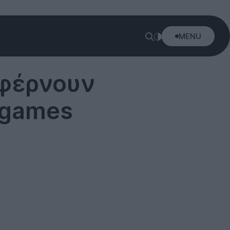
MENU
 φέρνουν
e games