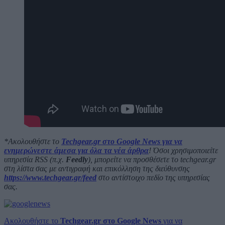
*Ακολουθήστε το
Techgear.gr στο Google News για να
ενημερώνεστε άμεσα για όλα τα νέα άρθρα
! Όσοι χρησιμοποιείτε
υπηρεσία RSS (π.χ.
Feedly
), μπορείτε να προσθέσετε το techgear.gr
στη λίστα σας με αντιγραφή και επικόλληση της διεύθυνσης
https://www.techgear.gr/feed
στο αντίστοιχο πεδίο της υπηρεσίας
σας.
Ακολουθήστε το
Techgear.gr στο Google News
για να