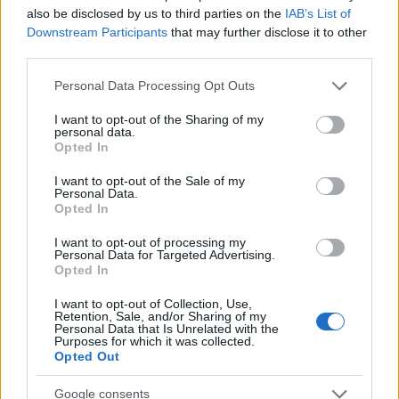
also be disclosed by us to third parties on the
IAB’s List of
Downstream Participants
that may further disclose it to other
third parties.
Please note that this website/app uses one or more Google
Personal Data Processing Opt Outs
services and may gather and store information including but
not limited to your visit or usage behaviour. You may click to
I want to opt-out of the Sharing of my
personal data.
grant or deny consent to Google and its third-party tags to
Opted In
use your data for below specified purposes in below Google
consent section.
I want to opt-out of the Sale of my
Personal Data.
Opted In
I want to opt-out of processing my
Personal Data for Targeted Advertising.
Opted In
I want to opt-out of Collection, Use,
Retention, Sale, and/or Sharing of my
Personal Data that Is Unrelated with the
Purposes for which it was collected.
Opted Out
Google consents