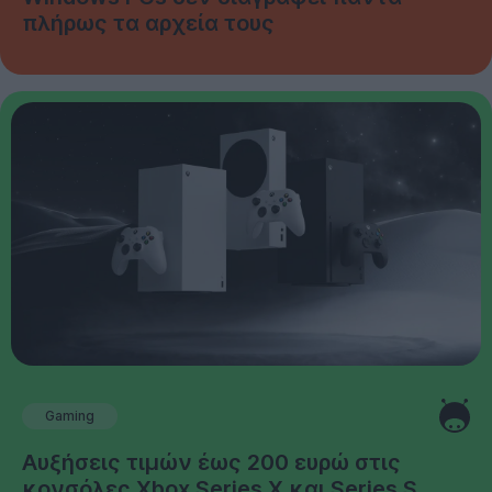
πλήρως τα αρχεία τους
Gaming
Αυξήσεις τιμών έως 200 ευρώ στις
κονσόλες Xbox Series X και Series S