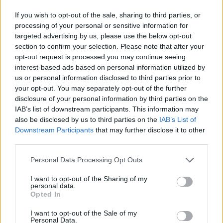
more, do more".
If you wish to opt-out of the sale, sharing to third parties, or
processing of your personal or sensitive information for
targeted advertising by us, please use the below opt-out
section to confirm your selection. Please note that after your
opt-out request is processed you may continue seeing
interest-based ads based on personal information utilized by
us or personal information disclosed to third parties prior to
your opt-out. You may separately opt-out of the further
disclosure of your personal information by third parties on the
IAB’s list of downstream participants. This information may
also be disclosed by us to third parties on the
IAB’s List of
Downstream Participants
that may further disclose it to other
third parties.
Αξίζει να σημειωθεί ότι ήδη έχουν τελειώσει τα
Please note that this website/app uses one or more Google
Personal Data Processing Opt Outs
διαθέσιμα αποθέματα για την έκδοση 32GB χωρίς
services and may gather and store information including but
not limited to your visit or usage behaviour. You may click to
I want to opt-out of the Sharing of my
Touch Cover στις ΗΠΑ (τιμή $499), για τις πρώτες
personal data.
grant or deny consent to Google and its third-party tags to
προ-παραγγελίες.
Opted In
use your data for below specified purposes in below Google
consent section.
I want to opt-out of the Sale of my
Personal Data.