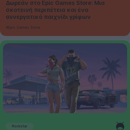
Δωρεάν στο Epic Games Store: Μια
σκοτεινή περιπέτεια και ένα
συνεργατικό παιχνίδι γρίφων
#Epic Games Store
Rockstar