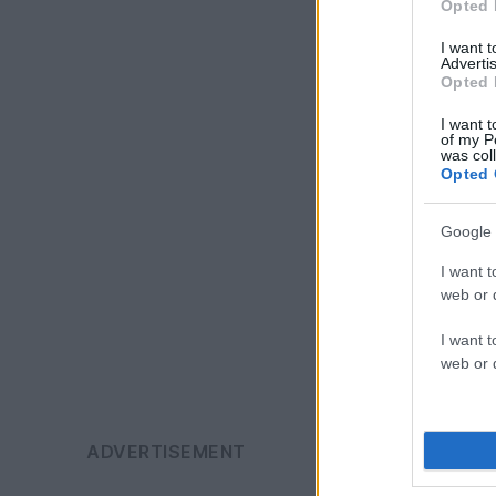
Opted 
I want 
Advertis
Opted 
I want t
of my P
was col
Opted 
Google 
I want t
web or d
I want t
web or d