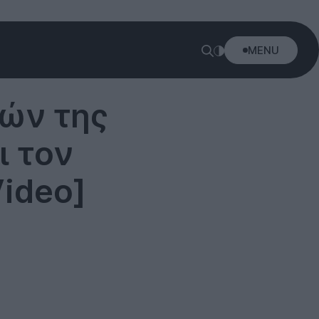
MENU
τών της
ι τον
Video]