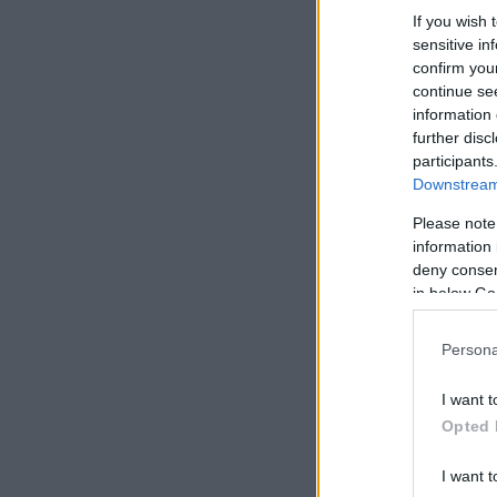
If you wish 
sensitive in
confirm you
continue se
information 
further disc
participants
Downstream 
Please note
information 
deny consent
in below Go
Persona
I want t
Opted 
I want t