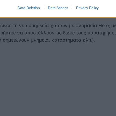
Data Deletion
Data Access
Privacy Policy
cisco τη νέα υπηρεσία χαρτών με ονομασία Here, με 
ρήστες να αποστέλλουν τις δικές τους παρατηρήσεις
α σημειώνουν μνημεία, καταστήματα κλπ.).