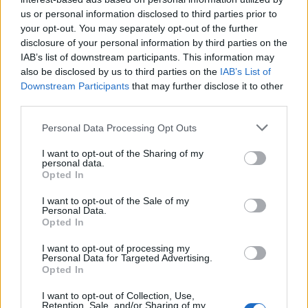
us or personal information disclosed to third parties prior to
your opt-out. You may separately opt-out of the further
disclosure of your personal information by third parties on the
IAB’s list of downstream participants. This information may
also be disclosed by us to third parties on the
IAB’s List of
Downstream Participants
that may further disclose it to other
third parties.
Please note that this website/app uses one or more Google
Personal Data Processing Opt Outs
services and may gather and store information including but
not limited to your visit or usage behaviour. You may click to
I want to opt-out of the Sharing of my
personal data.
grant or deny consent to Google and its third-party tags to
Opted In
use your data for below specified purposes in below Google
consent section.
I want to opt-out of the Sale of my
Nokia Lumia 710 Marketplace and Games
by
TechGear
Personal Data.
Opted In
Nokia Lumia 710 - Office and Mail
I want to opt-out of processing my
Personal Data for Targeted Advertising.
Opted In
I want to opt-out of Collection, Use,
Retention, Sale, and/or Sharing of my