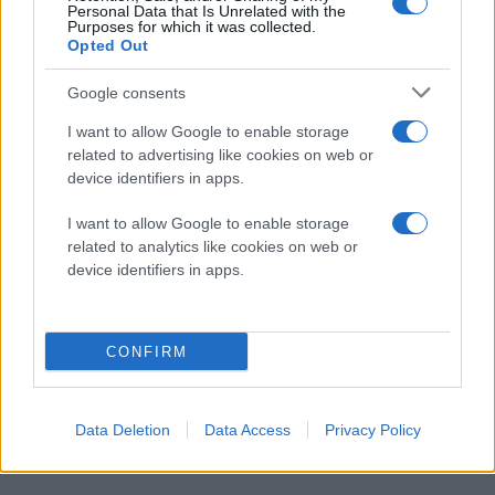
Personal Data that Is Unrelated with the
Purposes for which it was collected.
Opted Out
Google consents
I want to allow Google to enable storage
related to advertising like cookies on web or
device identifiers in apps.
I want to allow Google to enable storage
related to analytics like cookies on web or
device identifiers in apps.
Nokia Lumia 710 Office and Mail
by
TechGear
Nokia Lumia 710 - Drive and Maps
CONFIRM
Data Deletion
Data Access
Privacy Policy