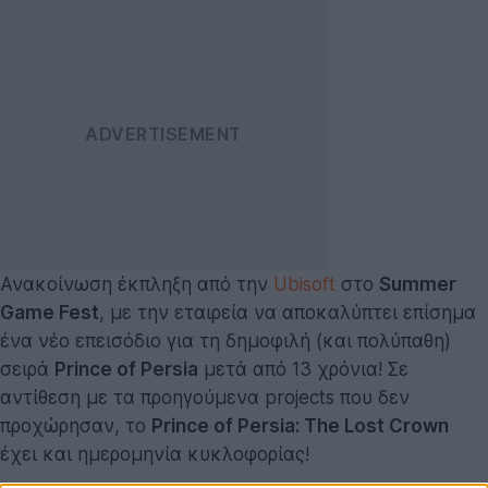
Ανακοίνωση έκπληξη από την
Ubisoft
στο
Summer
Game Fest
, με την εταιρεία να αποκαλύπτει επίσημα
ένα νέο επεισόδιο για τη δημοφιλή (και πολύπαθη)
σειρά
Prince of Persia
μετά από 13 χρόνια! Σε
αντίθεση με τα προηγούμενα projects που δεν
προχώρησαν, το
Prince of Persia: The Lost Crown
έχει και ημερομηνία κυκλοφορίας!