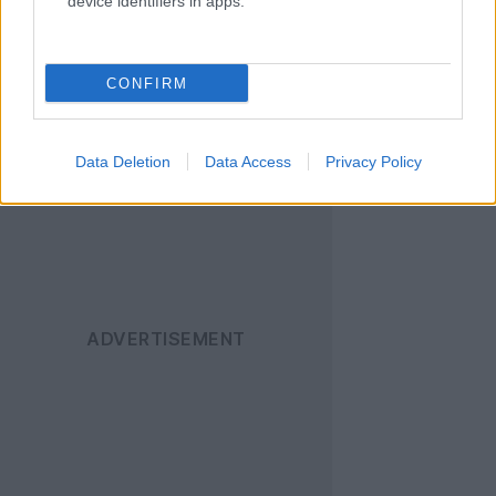
device identifiers in apps.
Ακολουθήστε το
Techgear.gr στο Google
News
για να
CONFIRM
ενημερώνεστε άμεσα
για όλα τα νέα άρθρα!
Data Deletion
Data Access
Privacy Policy