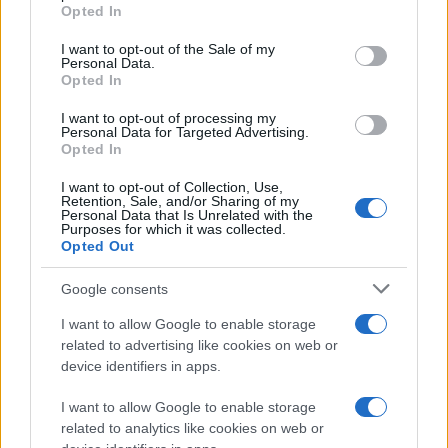
grant or deny consent to Google and its third-party tags to
Opted In
Το Prince of Persia: The Lost Crown θα κυκλοφορήσει
use your data for below specified purposes in below Google
στις 18 Ιανουαρίου 2024 σε Windows PC (Epic Games
consent section.
I want to opt-out of the Sale of my
Personal Data.
Store, Ubisoft Store), Xbox One, Xbox Series X/S, PS4,
Opted In
PS5 και Amazon Luna. Στην επερχόμενη εκδήλωση
I want to opt-out of processing my
Ubisoft Forward που θα πραγματοποιηθεί στις 12
Personal Data for Targeted Advertising.
Ιουνίου 2023 θα αποκαλυφθούν περισσότερες
Opted In
λεπτομέρειες για το παιχνίδι, όπως και για το
I want to opt-out of Collection, Use,
ταλαίπωρο The Price of Persia: The Sands of Time
Retention, Sale, and/or Sharing of my
Personal Data that Is Unrelated with the
Remake που αναπτύσσεται από την αρχή από την
Purposes for which it was collected.
Opted Out
Ubisoft Montreal.
Google consents
I want to allow Google to enable storage
related to advertising like cookies on web or
device identifiers in apps.
I want to allow Google to enable storage
related to analytics like cookies on web or