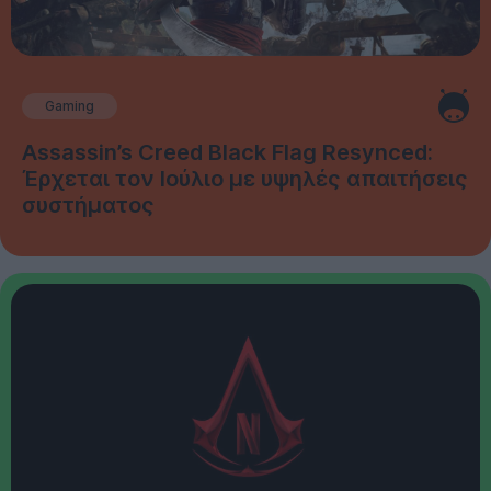
Gaming
Assassin’s Creed Black Flag Resynced:
Έρχεται τον Ιούλιο με υψηλές απαιτήσεις
συστήματος