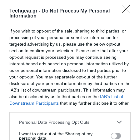
Την ανάπτυξη του παιχνιδιού έχει αναλάβει η Ubisoft
Techgear.gr -
Do Not Process My Personal
Montpellier (Rayman Legends, Valiant Hearts) και στο
Information
gameplay επιστρέφουμε στο platform action στυλ σε
2.5D κόσμο. Οι gamers αναλαμβάνουν τον ρόλο του
If you wish to opt-out of the sale, sharing to third parties, or
πρίγκηπα Sargon σε μια φανταστική έκδοση της
processing of your personal or sensitive information for
targeted advertising by us, please use the below opt-out
Περσίας, με τον πρωταγωνιστή να έχει την ικανότητα
section to confirm your selection. Please note that after your
να μεταβάλει τον χώρο και τον χρόνο.
opt-out request is processed you may continue seeing
interest-based ads based on personal information utilized by
us or personal information disclosed to third parties prior to
your opt-out. You may separately opt-out of the further
disclosure of your personal information by third parties on the
IAB’s list of downstream participants. This information may
also be disclosed by us to third parties on the
IAB’s List of
Downstream Participants
that may further disclose it to other
third parties.
Please note that this website/app uses one or more Google
Personal Data Processing Opt Outs
services and may gather and store information including but
not limited to your visit or usage behaviour. You may click to
I want to opt-out of the Sharing of my
personal data.