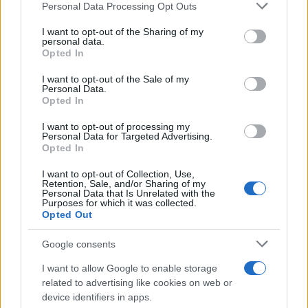
Please note that this website/app uses one or more Google
Personal Data Processing Opt Outs
services and may gather and store information including but
not limited to your visit or usage behaviour. You may click to
I want to opt-out of the Sharing of my
personal data.
grant or deny consent to Google and its third-party tags to
Opted In
use your data for below specified purposes in below Google
consent section.
I want to opt-out of the Sale of my
Personal Data.
Opted In
I want to opt-out of processing my
Personal Data for Targeted Advertising.
Opted In
Οι νέες αυτές οθόνες μπορούν να
λυγίζουν
και να
I want to opt-out of Collection, Use,
τυλίγονται
χωρίς να προξενείται
καμία βλάβη ή
Retention, Sale, and/or Sharing of my
Personal Data that Is Unrelated with the
αλλοίωση στην εικόνα
, ενώ είναι
τρομερά
Purposes for which it was collected.
ανθεκτικές
, όπως μπορείτε να δείτε στο παρακάτω
Opted Out
video:
Google consents
Δε γνωρίζουμε πότε θα ξεκινήσει η μαζική παραγωγή
I want to allow Google to enable storage
αυτών των εύκαμπτων οθονών, αλλά σίγουρα είναι
related to advertising like cookies on web or
device identifiers in apps.
μια
επαναστατική τεχνολογία
που θα ανοίξει το