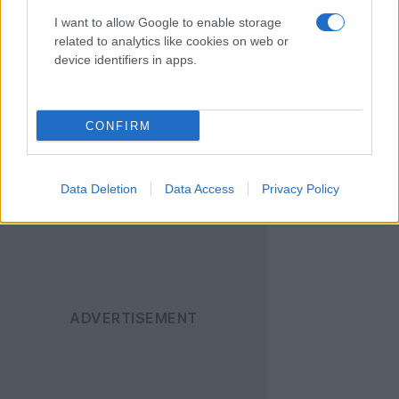
δρόμο σε νέα, λεπτά, ελαφριά και ανθεκτικά gadgets.
I want to allow Google to enable storage
related to analytics like cookies on web or
device identifiers in apps.
Ακολουθήστε το
Techgear.gr στο Google
News
για να
CONFIRM
ενημερώνεστε άμεσα
για όλα τα νέα άρθρα!
Data Deletion
Data Access
Privacy Policy