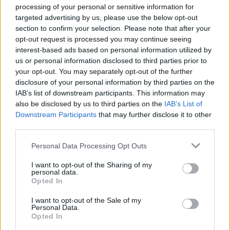
processing of your personal or sensitive information for
targeted advertising by us, please use the below opt-out
section to confirm your selection. Please note that after your
opt-out request is processed you may continue seeing
interest-based ads based on personal information utilized by
us or personal information disclosed to third parties prior to
your opt-out. You may separately opt-out of the further
disclosure of your personal information by third parties on the
IAB’s list of downstream participants. This information may
also be disclosed by us to third parties on the
IAB’s List of
Η ιστοσελίδα Droid-life κατάφερε να πάρει στα χέρια
Downstream Participants
that may further disclose it to other
της τη συσκευή και μας παρουσιάζει τις πρώτες
third parties.
φωτογραφίες και μερικά τεχνικά χαρακτηριστικά από
Please note that this website/app uses one or more Google
το νέο tablet της εταιρίας, που είναι ταυτόχρονα το
Personal Data Processing Opt Outs
services and may gather and store information including but
πρώτο Honeycomb tablet με δυνατότητα
not limited to your visit or usage behaviour. You may click to
I want to opt-out of the Sharing of my
πραγματοποίησης τηλεφωνικών κλήσεων!
personal data.
grant or deny consent to Google and its third-party tags to
Opted In
use your data for below specified purposes in below Google
Το Samsung Galaxy Tab 7.7 διαθέτει οθόνη 7.7'' (μάλλον
consent section.
I want to opt-out of the Sale of my
Personal Data.
Super AMOLED Plus), επεξεργαστή dual-core 1.2GHz-
Opted In
1.5GHz, μνήμη RAM 1GB, κάμερα 3MP, εμπρόσθια