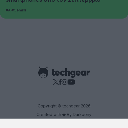
#AI
#Gemini
Copyright © techgear 2026
Created with
By Darkpony