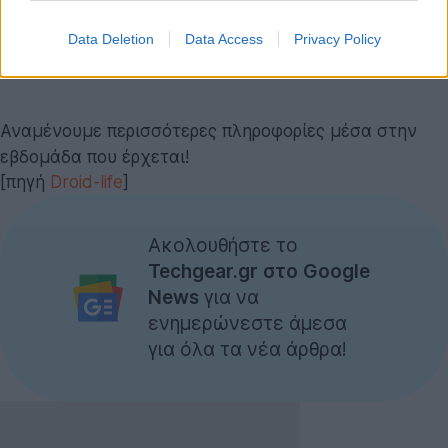
Data Deletion
Data Access
Privacy Policy
Αναμένουμε περισσότερες πληροφορίες μέσα στην
εβδομάδα που έρχεται!
[πηγή
Droid-life
]
Ακολουθήστε το
Techgear.gr στο Google
News
για να
ενημερώνεστε άμεσα
για όλα τα νέα άρθρα!